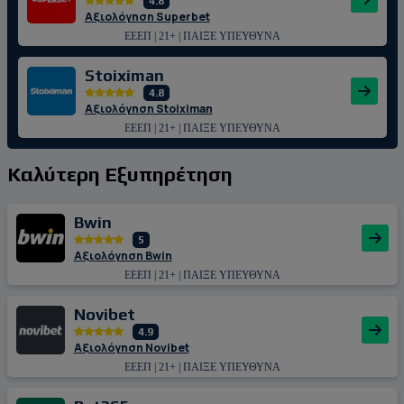
4.8
Αξιολόγηση Superbet
ΕΕΕΠ | 21+ | ΠΑΙΞΕ ΥΠΕΥΘΥΝΑ
Stoiximan
4.8
Αξιολόγηση Stoiximan
ΕΕΕΠ | 21+ | ΠΑΙΞΕ ΥΠΕΥΘΥΝΑ
Καλύτερη Εξυπηρέτηση
Bwin
5
Αξιολόγηση Bwin
ΕΕΕΠ | 21+ | ΠΑΙΞΕ ΥΠΕΥΘΥΝΑ
Novibet
4.9
Αξιολόγηση Novibet
ΕΕΕΠ | 21+ | ΠΑΙΞΕ ΥΠΕΥΘΥΝΑ