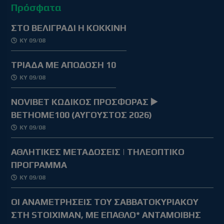
Πρόσφατα
ΣΤΟ ΒΕΛΙΓΡΑΔΙ Η ΚΟΚΚΙΝΗ
ΚΥ 09/08
ΤΡΙΑΔΑ ΜΕ ΑΠΟΔΟΣΗ 10
ΚΥ 09/08
NOVIBET ΚΩΔΙΚΟΣ ΠΡΟΣΦΟΡΑΣ ▶️
BETHOME100 (ΑΥΓΟΥΣΤΟΣ 2026)
ΚΥ 09/08
ΑΘΛΗΤΙΚΕΣ ΜΕΤΑΔΟΣΕΙΣ | ΤΗΛΕΟΠΤΙΚΟ
ΠΡΟΓΡΑΜΜΑ
ΚΥ 09/08
ΟΙ ΑΝΑΜΕΤΡΗΣΕΙΣ ΤΟΥ ΣΑΒΒΑΤΟΚΥΡΙΑΚΟΥ
ΣΤΗ STOIXIMAN, ΜΕ ΕΠΑΘΛΟ* ΑΝΤΑΜΟΙΒΗΣ