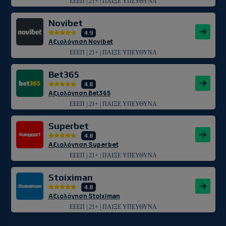
ΕΕΕΠ | 21+ | ΠΑΙΞΕ ΥΠΕΥΘΥΝΑ
Novibet
4.9
Αξιολόγηση Novibet
ΕΕΕΠ | 21+ | ΠΑΙΞΕ ΥΠΕΥΘΥΝΑ
Bet365
4.8
Αξιολόγηση Bet365
ΕΕΕΠ | 21+ | ΠΑΙΞΕ ΥΠΕΥΘΥΝΑ
Superbet
4.8
Αξιολόγηση Superbet
ΕΕΕΠ | 21+ | ΠΑΙΞΕ ΥΠΕΥΘΥΝΑ
Stoiximan
4.8
Αξιολόγηση Stoiximan
ΕΕΕΠ | 21+ | ΠΑΙΞΕ ΥΠΕΥΘΥΝΑ