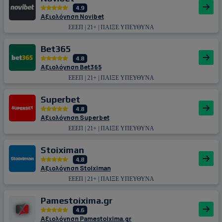
4.9
Αξιολόγηση Novibet
ΕΕΕΠ | 21+ | ΠΑΙΞΕ ΥΠΕΥΘΥΝΑ
Bet365
4.8
Αξιολόγηση Bet365
ΕΕΕΠ | 21+ | ΠΑΙΞΕ ΥΠΕΥΘΥΝΑ
Superbet
4.8
Αξιολόγηση Superbet
ΕΕΕΠ | 21+ | ΠΑΙΞΕ ΥΠΕΥΘΥΝΑ
Stoiximan
4.8
Αξιολόγηση Stoiximan
ΕΕΕΠ | 21+ | ΠΑΙΞΕ ΥΠΕΥΘΥΝΑ
Pamestoixima.gr
4.6
Αξιολόγηση Pamestoixima.gr