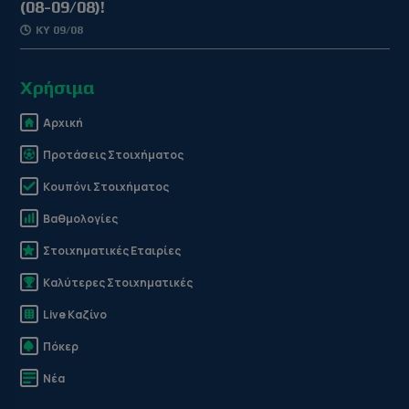
(08-09/08)!
ΚΥ 09/08
Χρήσιμα
Αρχική
Προτάσεις Στοιχήματος
Κουπόνι Στοιχήματος
Βαθμολογίες
Στοιχηματικές Εταιρίες
Καλύτερες Στοιχηματικές
Live Καζίνο
Πόκερ
Νέα