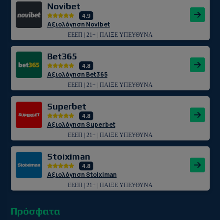
Novibet
4.9
Αξιολόγηση Novibet
ΕΕΕΠ | 21+ | ΠΑΙΞΕ ΥΠΕΥΘΥΝΑ
Bet365
4.8
Αξιολόγηση Bet365
ΕΕΕΠ | 21+ | ΠΑΙΞΕ ΥΠΕΥΘΥΝΑ
Superbet
4.8
Αξιολόγηση Superbet
ΕΕΕΠ | 21+ | ΠΑΙΞΕ ΥΠΕΥΘΥΝΑ
Stoiximan
4.8
Αξιολόγηση Stoiximan
ΕΕΕΠ | 21+ | ΠΑΙΞΕ ΥΠΕΥΘΥΝΑ
Πρόσφατα