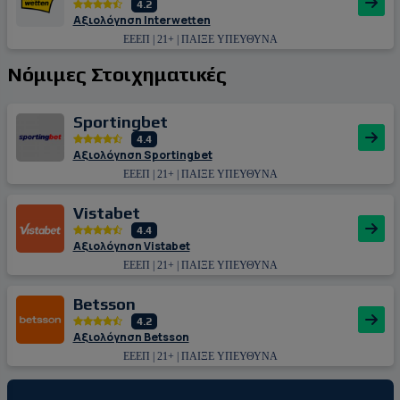
4.2
Αξιολόγηση Interwetten
ΕΕΕΠ | 21+ | ΠΑΙΞΕ ΥΠΕΥΘΥΝΑ
Νόμιμες Στοιχηματικές
Sportingbet
4.4
Αξιολόγηση Sportingbet
ΕΕΕΠ | 21+ | ΠΑΙΞΕ ΥΠΕΥΘΥΝΑ
Vistabet
4.4
Αξιολόγηση Vistabet
ΕΕΕΠ | 21+ | ΠΑΙΞΕ ΥΠΕΥΘΥΝΑ
Betsson
4.2
Αξιολόγηση Betsson
ΕΕΕΠ | 21+ | ΠΑΙΞΕ ΥΠΕΥΘΥΝΑ