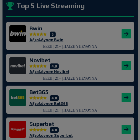
Top 5 Live Streaming
Bwin
5
Αξιολόγηση Bwin
ΕΕΕΠ | 21+ | ΠΑΙΞΕ ΥΠΕΥΘΥΝΑ
Novibet
4.9
Αξιολόγηση Novibet
ΕΕΕΠ | 21+ | ΠΑΙΞΕ ΥΠΕΥΘΥΝΑ
Bet365
4.8
Αξιολόγηση Bet365
ΕΕΕΠ | 21+ | ΠΑΙΞΕ ΥΠΕΥΘΥΝΑ
Superbet
4.8
Αξιολόγηση Superbet