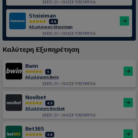
ΕΕΕΠ | 21+ | ΠΑΙΞΕ ΥΠΕΥΘΥΝΑ
Stoiximan
4.8
Αξιολόγηση Stoiximan
ΕΕΕΠ | 21+ | ΠΑΙΞΕ ΥΠΕΥΘΥΝΑ
Καλύτερη Εξυπηρέτηση
Bwin
5
Αξιολόγηση Bwin
ΕΕΕΠ | 21+ | ΠΑΙΞΕ ΥΠΕΥΘΥΝΑ
Novibet
4.9
Αξιολόγηση Novibet
ΕΕΕΠ | 21+ | ΠΑΙΞΕ ΥΠΕΥΘΥΝΑ
Bet365
4.8