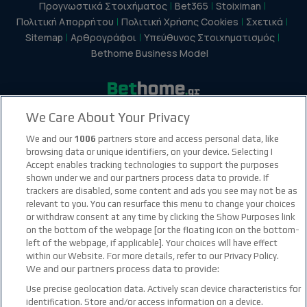
Προγνωστικά Στοιχήματος
Bet365
Stoiximan
Πολιτική Απορρήτου
Πολιτική Χρήσης Cookies
Σχετικά
Sitemap
Αρθρογράφοι
Υπεύθυνος Στοιχηματισμός
Bethome Business Model
We Care About Your Privacy
facebook social link
instagram social link
youtube social link
tiktok social link
twitter social link
discord social link
We and our
1006
partners store and access personal data, like
browsing data or unique identifiers, on your device. Selecting I
Accept enables tracking technologies to support the purposes
21+
shown under we and our partners process data to provide. If
trackers are disabled, some content and ads you see may not be as
relevant to you. You can resurface this menu to change your choices
or withdraw consent at any time by clicking the Show Purposes link
on the bottom of the webpage [or the floating icon on the bottom-
left of the webpage, if applicable]. Your choices will have effect
within our Website. For more details, refer to our Privacy Policy.
We and our partners process data to provide:
Use precise geolocation data. Actively scan device characteristics for
identification. Store and/or access information on a device.