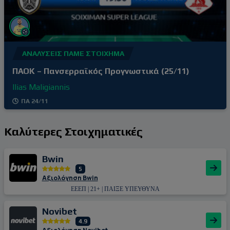
ΑΝΑΛΎΣΕΙΣ ΠΆΜΕ ΣΤΟΊΧΗΜΑ
ΠΑΟΚ – Πανσερραϊκός Προγνωστικά (25/11)
Ilias Maligiannis
ΠΑ 24/11
Καλύτερες Στοιχηματικές
Bwin
5
Αξιολόγηση Bwin
ΕΕΕΠ | 21+ | ΠΑΙΞΕ ΥΠΕΥΘΥΝΑ
Novibet
4.9