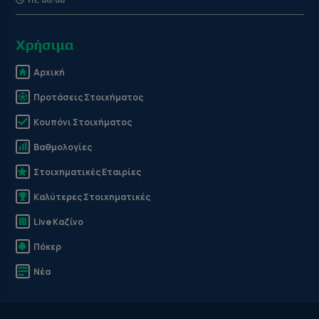
ΠΕ 06/08
Χρήσιμα
Αρχική
Προτάσεις Στοιχήματος
Κουπόνι Στοιχήματος
Βαθμολογίες
Στοιχηματικές Εταιρίες
Καλύτερες Στοιχηματικές
Live Καζίνο
Πόκερ
Νέα