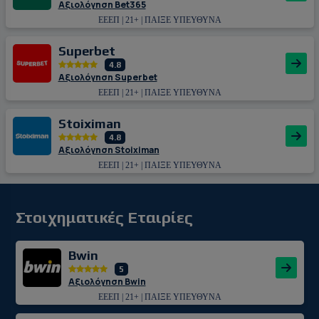
Αξιολόγηση Bet365
ΕΕΕΠ | 21+ | ΠΑΙΞΕ ΥΠΕΥΘΥΝΑ
Superbet
4.8
Αξιολόγηση Superbet
ΕΕΕΠ | 21+ | ΠΑΙΞΕ ΥΠΕΥΘΥΝΑ
Stoiximan
4.8
Αξιολόγηση Stoiximan
ΕΕΕΠ | 21+ | ΠΑΙΞΕ ΥΠΕΥΘΥΝΑ
Στοιχηματικές Εταιρίες
Bwin
5
Αξιολόγηση Bwin
ΕΕΕΠ | 21+ | ΠΑΙΞΕ ΥΠΕΥΘΥΝΑ