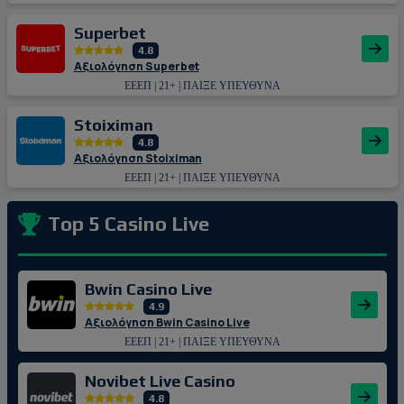
Superbet
4.8
Αξιολόγηση Superbet
ΕΕΕΠ | 21+ | ΠΑΙΞΕ ΥΠΕΥΘΥΝΑ
Stoiximan
4.8
Αξιολόγηση Stoiximan
ΕΕΕΠ | 21+ | ΠΑΙΞΕ ΥΠΕΥΘΥΝΑ
Top 5 Casino Live
Bwin Casino Live
4.9
Αξιολόγηση Bwin Casino Live
ΕΕΕΠ | 21+ | ΠΑΙΞΕ ΥΠΕΥΘΥΝΑ
Novibet Live Casino
4.8