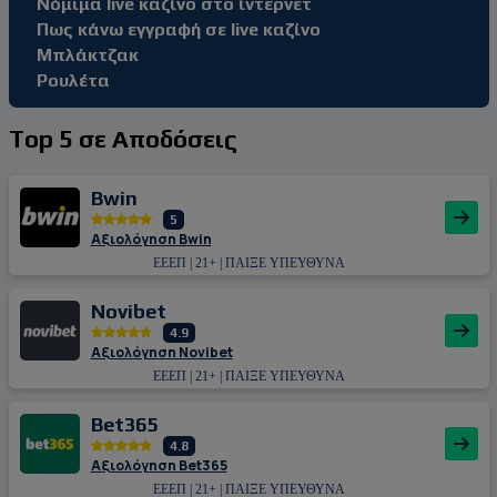
Νόμιμα live καζίνο στο ίντερνετ
Πως κάνω εγγραφή σε live καζίνο
Μπλάκτζακ
Ρουλέτα
Top 5 σε Αποδόσεις
Bwin
5
Αξιολόγηση Bwin
ΕΕΕΠ | 21+ | ΠΑΙΞΕ ΥΠΕΥΘΥΝΑ
Novibet
4.9
Αξιολόγηση Novibet
ΕΕΕΠ | 21+ | ΠΑΙΞΕ ΥΠΕΥΘΥΝΑ
Bet365
4.8
Αξιολόγηση Bet365
ΕΕΕΠ | 21+ | ΠΑΙΞΕ ΥΠΕΥΘΥΝΑ