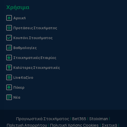
Χρήσιμα
Αρχική
Προτάσεις Στοιχήματος
Κουπόνι Στοιχήματος
Βαθμολογίες
Στοιχηματικές Εταιρίες
Καλύτερες Στοιχηματικές
Live Καζίνο
Πόκερ
Νέα
Προγνωστικά Στοιχήματος
Bet365
Stoiximan
Πολιτική Απορρήτου
Πολιτική Χρήσης Cookies
Σχετικά