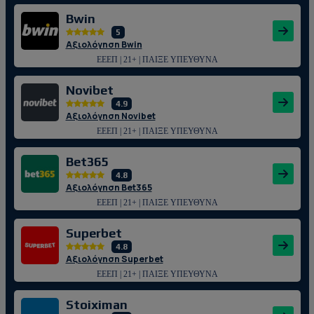
Bwin
5
Αξιολόγηση Bwin
ΕΕΕΠ | 21+ | ΠΑΙΞΕ ΥΠΕΥΘΥΝΑ
Novibet
4.9
Αξιολόγηση Novibet
ΕΕΕΠ | 21+ | ΠΑΙΞΕ ΥΠΕΥΘΥΝΑ
Bet365
4.8
Αξιολόγηση Bet365
ΕΕΕΠ | 21+ | ΠΑΙΞΕ ΥΠΕΥΘΥΝΑ
Superbet
4.8
Αξιολόγηση Superbet
ΕΕΕΠ | 21+ | ΠΑΙΞΕ ΥΠΕΥΘΥΝΑ
Stoiximan