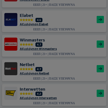
ΕΕΕΠ | 21+ | ΠΑΙΞΕ ΥΠΕΥΘΥΝΑ
Εlabet
4.6
Αξιολόγηση Εlabet
ΕΕΕΠ | 21+ | ΠΑΙΞΕ ΥΠΕΥΘΥΝΑ
Winmasters
4.7
Αξιολόγηση Winmasters
ΕΕΕΠ | 21+ | ΠΑΙΞΕ ΥΠΕΥΘΥΝΑ
Netbet
4.7
Αξιολόγηση Netbet
ΕΕΕΠ | 21+ | ΠΑΙΞΕ ΥΠΕΥΘΥΝΑ
Interwetten
4.2
Αξιολόγηση Interwetten
ΕΕΕΠ | 21+ | ΠΑΙΞΕ ΥΠΕΥΘΥΝΑ