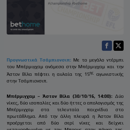
Facebook s
Twitt
Προγνωστικά Τσάμπιονσιπ:
Με το μεγάλο ντέρμπι
του Μπέρμιγχαμ ανάμεσα στην Μπέρμιγχαμ και την
ης
Άστον Βίλα πέφτει η αυλαία της 15
αγωνιστικής
στην Τσάμπιονσιπ.
Μπέρμιγχαμ – Άστον Βίλα (30/10/16, 14:00):
Δύο
νίκες, δύο ισοπαλίες και δύο ήττες ο απολογισμός της
Μπέρμιγχαμ στα τελευταία παιχνίδια στο
πρωτάθλημα. Από την άλλη πλευρά η Άστον Βίλα
προέρχεται από δύο σερί νίκες και δείχνει
μεταμορφωμένη με τον Μπρους στον πάγκο της.