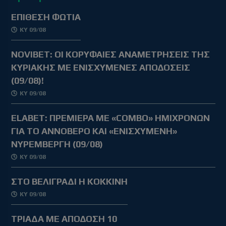
ΕΠΙΘΕΣΗ ΦΩΤΙΑ
ΚΥ 09/08
NOVIBET: OΙ ΚΟΡΥΦΑΙΕΣ ΑΝΑΜΕΤΡΗΣΕΙΣ ΤΗΣ
ΚΥΡΙΑΚΗΣ ΜΕ ΕΝΙΣΧΥΜΕΝΕΣ ΑΠΟΔΟΣΕΙΣ
(09/08)!
ΚΥ 09/08
ELABET: ΠΡΕΜΙΕΡΑ ΜΕ «COMBO» ΗΜΙΧΡΟΝΩΝ
ΓΙΑ ΤΟ ΑΝΝΟΒΕΡΟ ΚΑΙ «ΕΝΙΣΧΥΜΕΝΗ»
ΝΥΡΕΜΒΕΡΓΗ (09/08)
ΚΥ 09/08
ΣΤΟ ΒΕΛΙΓΡΑΔΙ Η ΚΟΚΚΙΝΗ
ΚΥ 09/08
ΤΡΙΑΔΑ ΜΕ ΑΠΟΔΟΣΗ 10