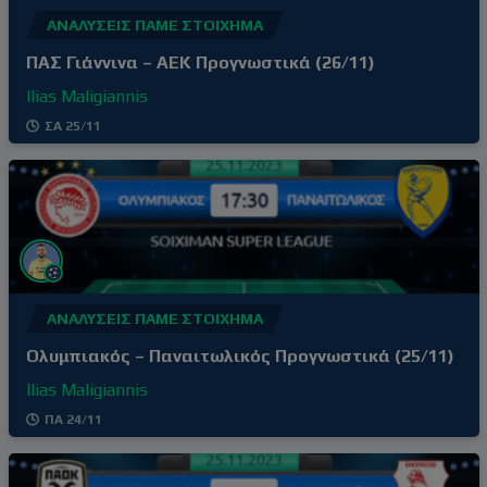
ΑΝΑΛΎΣΕΙΣ ΠΆΜΕ ΣΤΟΊΧΗΜΑ
ΠΑΣ Γιάννινα – ΑΕΚ Προγνωστικά (26/11)
Ilias Maligiannis
ΣΑ 25/11
ΑΝΑΛΎΣΕΙΣ ΠΆΜΕ ΣΤΟΊΧΗΜΑ
Ολυμπιακός – Παναιτωλικός Προγνωστικά (25/11)
Ilias Maligiannis
ΠΑ 24/11