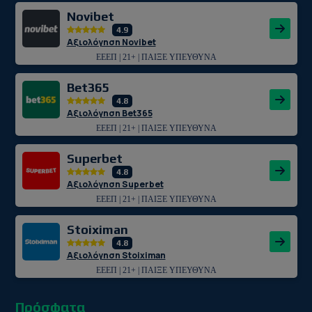
Novibet
4.9
Αξιολόγηση Novibet
ΕΕΕΠ | 21+ | ΠΑΙΞΕ ΥΠΕΥΘΥΝΑ
Bet365
4.8
Αξιολόγηση Bet365
ΕΕΕΠ | 21+ | ΠΑΙΞΕ ΥΠΕΥΘΥΝΑ
Superbet
4.8
Αξιολόγηση Superbet
ΕΕΕΠ | 21+ | ΠΑΙΞΕ ΥΠΕΥΘΥΝΑ
Stoiximan
4.8
Αξιολόγηση Stoiximan
ΕΕΕΠ | 21+ | ΠΑΙΞΕ ΥΠΕΥΘΥΝΑ
Πρόσφατα