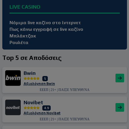
LIVE CASINO
Νόμιμα live καζίνο στο ίντερνετ
Πως κάνω εγγραφή σε live καζίνο
Μπλάκτζακ
Ρουλέτα
Top 5 σε Αποδόσεις
Bwin
5
Αξιολόγηση Bwin
ΕΕΕΠ | 21+ | ΠΑΙΞΕ ΥΠΕΥΘΥΝΑ
Novibet
4.9
Αξιολόγηση Novibet
ΕΕΕΠ | 21+ | ΠΑΙΞΕ ΥΠΕΥΘΥΝΑ