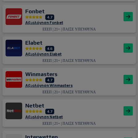
Fonbet
4.7
Αξιολόγηση Fonbet
ΕΕΕΠ | 21+ | ΠΑΙΞΕ ΥΠΕΥΘΥΝΑ
Εlabet
4.6
Αξιολόγηση Εlabet
ΕΕΕΠ | 21+ | ΠΑΙΞΕ ΥΠΕΥΘΥΝΑ
Winmasters
4.7
Αξιολόγηση Winmasters
ΕΕΕΠ | 21+ | ΠΑΙΞΕ ΥΠΕΥΘΥΝΑ
Netbet
4.7
Αξιολόγηση Netbet
ΕΕΕΠ | 21+ | ΠΑΙΞΕ ΥΠΕΥΘΥΝΑ
Interwetten