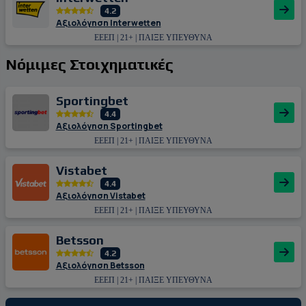
4.2
Αξιολόγηση Interwetten
ΕΕΕΠ | 21+ | ΠΑΙΞΕ ΥΠΕΥΘΥΝΑ
Νόμιμες Στοιχηματικές
Sportingbet
4.4
Αξιολόγηση Sportingbet
ΕΕΕΠ | 21+ | ΠΑΙΞΕ ΥΠΕΥΘΥΝΑ
Vistabet
4.4
Αξιολόγηση Vistabet
ΕΕΕΠ | 21+ | ΠΑΙΞΕ ΥΠΕΥΘΥΝΑ
Betsson
4.2
Αξιολόγηση Betsson
ΕΕΕΠ | 21+ | ΠΑΙΞΕ ΥΠΕΥΘΥΝΑ