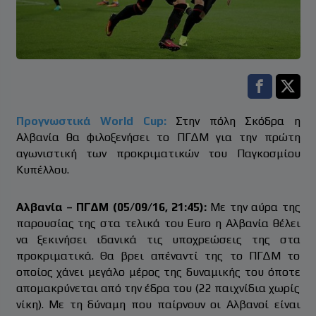
Facebook s
Twitt
Προγνωστικά World Cup:
Στην πόλη Σκόδρα η
Αλβανία θα φιλοξενήσει το ΠΓΔΜ για την πρώτη
αγωνιστική των προκριματικών του Παγκοσμίου
Κυπέλλου.
Αλβανία – ΠΓΔΜ (05/09/16, 21:45):
Με την αύρα της
παρουσίας της στα τελικά του Euro η Αλβανία θέλει
να ξεκινήσει ιδανικά τις υποχρεώσεις της στα
προκριματικά. Θα βρει απέναντί της το ΠΓΔΜ το
οποίος χάνει μεγάλο μέρος της δυναμικής του όποτε
απομακρύνεται από την έδρα του (22 παιχνίδια χωρίς
νίκη). Με τη δύναμη που παίρνουν οι Αλβανοί είναι