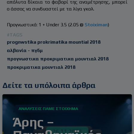
απόλυτα δίκαια το φαβορί της αναμέτρησης, μπορεί
ο άσσος να συνδυαστεί με τα λίγα γκολ.
Προγνωστικό: 1 + Under 3.5 (2.05 @
Stoiximan
)
#TAGS
prognwstika prokrimatika mountial 2018
αλβανία - πγδμ
προγνωστικα προκριματικα μουντιαλ 2018
προκριματικα μουντιαλ 2018
Δείτε τα υπόλοιπα άρθρα
ΑΝΑΛΎΣΕΙΣ ΠΆΜΕ ΣΤΟΊΧΗΜΑ
Άρης –