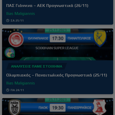
ΠΑΣ Γιάννινα – ΑΕΚ Προγνωστικά (26/11)
Ilias Maligiannis
ΣΑ 25/11
ΑΝΑΛΎΣΕΙΣ ΠΆΜΕ ΣΤΟΊΧΗΜΑ
Ολυμπιακός – Παναιτωλικός Προγνωστικά (25/11)
Ilias Maligiannis
ΠΑ 24/11