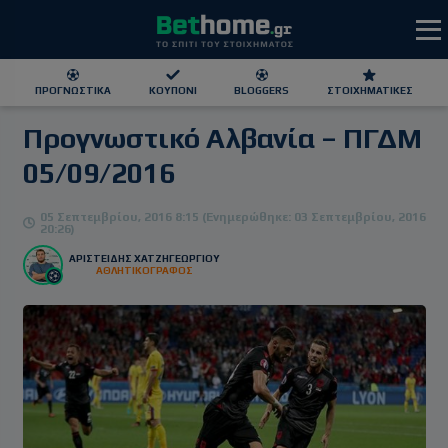
ΠΡΟΓΝΩΣΤΙΚΆ
ΚΟΥΠΌΝΙ
BLOGGERS
ΣΤΟΙΧΗΜΑΤΙΚΕΣ
Προγνωστικό Αλβανία – ΠΓΔΜ
ΕΕΕΠ | 21+ | ΠΑΙΞΕ ΥΠΕΥΘΥΝΑ
05/09/2016
05 Σεπτεμβρίου, 2016 8:15 (Ενημερώθηκε: 03 Σεπτεμβρίου, 2016
20:26)
ΑΡΙΣΤΕΊΔΗΣ ΧΑΤΖΗΓΕΩΡΓΊΟΥ
ΑΘΛΗΤΙΚΟΓΡΑΦΟΣ