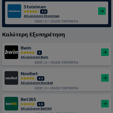
Stoiximan
4.8
Αξιολόγηση Stoiximan
ΕΕΕΠ | 21+ | ΠΑΙΞΕ ΥΠΕΥΘΥΝΑ
Καλύτερη Εξυπηρέτηση
Bwin
5
Αξιολόγηση Bwin
ΕΕΕΠ | 21+ | ΠΑΙΞΕ ΥΠΕΥΘΥΝΑ
Novibet
4.9
Αξιολόγηση Novibet
ΕΕΕΠ | 21+ | ΠΑΙΞΕ ΥΠΕΥΘΥΝΑ
Bet365
4.8
Αξιολόγηση Bet365