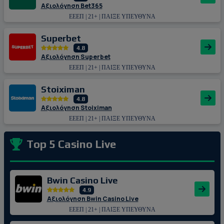
Αξιολόγηση Bet365
ΕΕΕΠ | 21+ | ΠΑΙΞΕ ΥΠΕΥΘΥΝΑ
Superbet
4.8
Αξιολόγηση Superbet
ΕΕΕΠ | 21+ | ΠΑΙΞΕ ΥΠΕΥΘΥΝΑ
Stoiximan
4.8
Αξιολόγηση Stoiximan
ΕΕΕΠ | 21+ | ΠΑΙΞΕ ΥΠΕΥΘΥΝΑ
Top 5 Casino Live
Bwin Casino Live
4.9
Αξιολόγηση Bwin Casino Live
ΕΕΕΠ | 21+ | ΠΑΙΞΕ ΥΠΕΥΘΥΝΑ