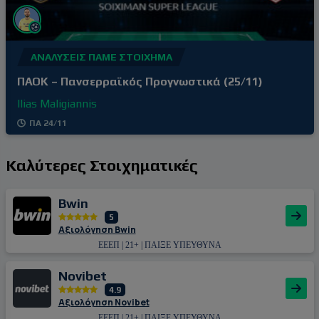
ΑΝΑΛΎΣΕΙΣ ΠΆΜΕ ΣΤΟΊΧΗΜΑ
ΠΑΟΚ – Πανσερραϊκός Προγνωστικά (25/11)
Ilias Maligiannis
ΠΑ 24/11
Καλύτερες Στοιχηματικές
Bwin
5
Αξιολόγηση Bwin
ΕΕΕΠ | 21+ | ΠΑΙΞΕ ΥΠΕΥΘΥΝΑ
Novibet
4.9
Αξιολόγηση Novibet
ΕΕΕΠ | 21+ | ΠΑΙΞΕ ΥΠΕΥΘΥΝΑ