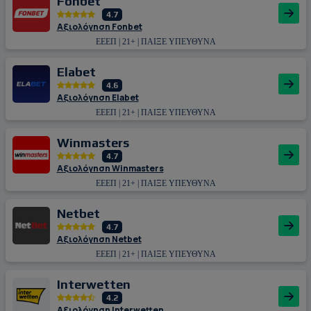
Fonbet
4.7
Αξιολόγηση Fonbet
ΕΕΕΠ | 21+ | ΠΑΙΞΕ ΥΠΕΥΘΥΝΑ
Εlabet
4.6
Αξιολόγηση Εlabet
ΕΕΕΠ | 21+ | ΠΑΙΞΕ ΥΠΕΥΘΥΝΑ
Winmasters
4.7
Αξιολόγηση Winmasters
ΕΕΕΠ | 21+ | ΠΑΙΞΕ ΥΠΕΥΘΥΝΑ
Netbet
4.7
Αξιολόγηση Netbet
ΕΕΕΠ | 21+ | ΠΑΙΞΕ ΥΠΕΥΘΥΝΑ
Interwetten
4.2
Αξιολόγηση Interwetten