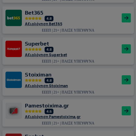
Bet365
4.8
Αξιολόγηση Bet365
ΕΕΕΠ | 21+ | ΠΑΙΞΕ ΥΠΕΥΘΥΝΑ
Superbet
4.8
Αξιολόγηση Superbet
ΕΕΕΠ | 21+ | ΠΑΙΞΕ ΥΠΕΥΘΥΝΑ
Stoiximan
4.8
Αξιολόγηση Stoiximan
ΕΕΕΠ | 21+ | ΠΑΙΞΕ ΥΠΕΥΘΥΝΑ
Pamestoixima.gr
4.6
Αξιολόγηση Pamestoixima.gr
ΕΕΕΠ | 21+ | ΠΑΙΞΕ ΥΠΕΥΘΥΝΑ