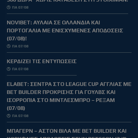
ΠΑ 07/08
NOVIBET: ΑΥΛΑΙΑ ΣΕ ΟΛΛΑΝΔΙΑ ΚΑΙ
ΠΟΡΤΟΓΑΛΙΑ ΜΕ ΕΝΙΣΧΥΜΕΝΕΣ ΑΠΟΔΟΣΕΙΣ
(07/08)!
ΠΑ 07/08
ΚΕΡΔΙΖΕΙ ΤΙΣ ΕΝΤΥΠΩΣΕΙΣ
ΠΑ 07/08
ELABET: ΣΕΝΤΡΑ ΣΤΟ LEAGUE CUP ΑΓΓΛΙΑΣ ΜΕ
BET BUILDER ΠΡΟΚΡΙΣΗΣ ΓΙΑ ΓΟΥΛΒΣ ΚΑΙ
ΙΣΟΡΡΟΠΙΑ ΣΤΟ ΜΙΝΤΛΕΣΜΠΡΟ – ΡΕΞΑΜ
(07/08)
ΠΑ 07/08
ΜΠΑΓΕΡΝ – ΑΣΤΟΝ ΒΙΛΑ ΜΕ BET BUILDER ΚΑΙ