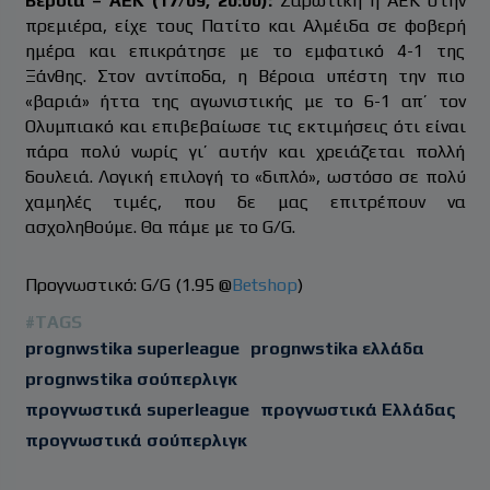
Βέροια – ΑΕΚ (17/09, 20:00):
Σαρωτική η ΑΕΚ στην
πρεμιέρα, είχε τους Πατίτο και Αλμέιδα σε φοβερή
ημέρα και επικράτησε με το εμφατικό 4-1 της
Ξάνθης. Στον αντίποδα, η Βέροια υπέστη την πιο
«βαριά» ήττα της αγωνιστικής με το 6-1 απ’ τον
Ολυμπιακό και επιβεβαίωσε τις εκτιμήσεις ότι είναι
πάρα πολύ νωρίς γι’ αυτήν και χρειάζεται πολλή
δουλειά. Λογική επιλογή το «διπλό», ωστόσο σε πολύ
χαμηλές τιμές, που δε μας επιτρέπουν να
ασχοληθούμε. Θα πάμε με το G/G.
Προγνωστικό: G/G (1.95 @
Betshop
)
#TAGS
prognwstika superleague
prognwstika ελλάδα
prognwstika σούπερλιγκ
προγνωστικά superleague
προγνωστικά Ελλάδας
προγνωστικά σούπερλιγκ