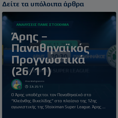
Δείτε τα υπόλοιπα άρθρα
ΑΝΑΛΎΣΕΙΣ ΠΆΜΕ ΣΤΟΊΧΗΜΑ
Άρης –
Παναθηναϊκός
Προγνωστικά
(26/11)
Ilias Maligiannis
ΣΑ 25/11
Ο Άρης υποδέχεται τον Παναθηναϊκό στο
“Κλεάνθης Βικελίδης” στο πλαίσιο της 12ης
αγωνιστικής της Stoiximan Super League. Άρης –
Παναθηναϊκός (20:30) Ο Άρης έβγαλε αντίδραση