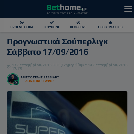
ΠΡΟΓΝΩΣΤΙΚΆ
ΚΟΥΠΌΝΙ
BLOGGERS
ΣΤΟΙΧΗΜΑΤΙΚΕΣ
Προγνωστικά Σούπερλιγκ
ΕΕΕΠ | 21+ | ΠΑΙΞΕ ΥΠΕΥΘΥΝΑ
Σάββατο 17/09/2016
17 Σεπτεμβρίου, 2016 9:05 (Ενημερώθηκε: 14 Σεπτεμβρίου, 2016
17:17)
ΑΡΙΣΤΟΤΕΛΗΣ ΣΑΒΒΙΔΗΣ
ΑΘΛΗΤΙΚΟΓΡΑΦΟΣ