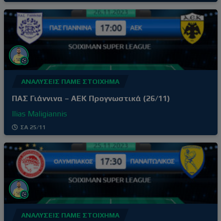
με τη νίκη επί του Βόλου εκτός έδρας, με σκορ
0-2, αφήνοντας πίσω του την απρόσμενη ήττα
στο γήπεδό του από τον Ατρόμητο (1-3) δύο
αγωνιστικές πριν. Τρίτη νίκη στα
ΑΝΑΛΎΣΕΙΣ ΠΆΜΕ ΣΤΟΊΧΗΜΑ
ΠΑΣ Γιάννινα – ΑΕΚ Προγνωστικά (26/11)
Ilias Maligiannis
ΣΑ 25/11
ΑΝΑΛΎΣΕΙΣ ΠΆΜΕ ΣΤΟΊΧΗΜΑ