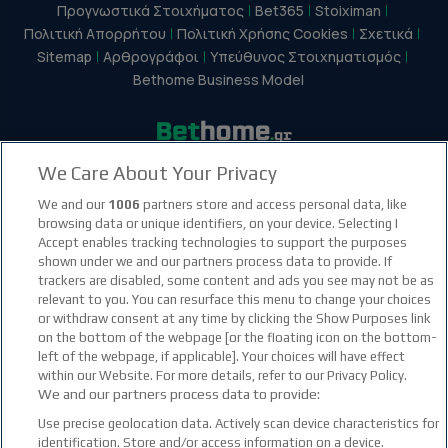
Προγνωστικά Στοιχήματος
Bet365
Stoiximan
Πολιτική Απορρήτου
Πολιτική Χρήσης Cookies
Σχετικά
Sitemap
Αρθρογράφοι
Υπεύθυνος Στοιχηματισμός
Bethome Business Model
We Care About Your Privacy
facebook social link
instagram social link
youtube social link
tiktok social link
twitter social link
discord social link
We and our
1006
partners store and access personal data, like
browsing data or unique identifiers, on your device. Selecting I
Accept enables tracking technologies to support the purposes
21+
shown under we and our partners process data to provide. If
trackers are disabled, some content and ads you see may not be as
relevant to you. You can resurface this menu to change your choices
or withdraw consent at any time by clicking the Show Purposes link
on the bottom of the webpage [or the floating icon on the bottom-
left of the webpage, if applicable]. Your choices will have effect
within our Website. For more details, refer to our Privacy Policy.
We and our partners process data to provide:
Use precise geolocation data. Actively scan device characteristics for
identification. Store and/or access information on a device.