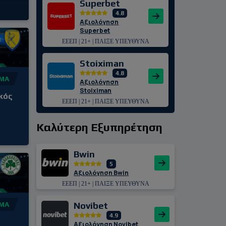
Superbet
την
4.8
Αξιολόγηση
Superbet
ΕΕΕΠ | 21+ | ΠΑΙΞΕ ΥΠΕΥΘΥΝΑ
Stoiximan
4.8
ΗΜΑ
Αξιολόγηση
Stoiximan
κός
ΕΕΕΠ | 21+ | ΠΑΙΞΕ ΥΠΕΥΘΥΝΑ
Καλύτερη Εξυπηρέτηση
Bwin
5
Αξιολόγηση Bwin
ΕΕΕΠ | 21+ | ΠΑΙΞΕ ΥΠΕΥΘΥΝΑ
ΗΜΑ
Novibet
4.9
Αξιολόγηση Novibet