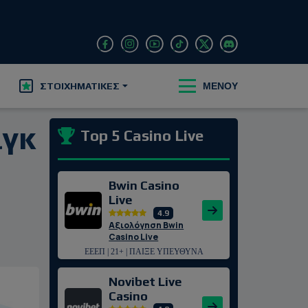
facebook social link
instagram social link
youtube social link
tiktok social link
twitter social link
discord social link
ΣΤΟΙΧΗΜΑΤΙΚΕΣ
ΜΕΝΟΥ
ιγκ
Top 5 Casino Live
Bwin Casino
Live
4.9
Αξιολόγηση Bwin
Casino Live
ΕΕΕΠ | 21+ | ΠΑΙΞΕ ΥΠΕΥΘΥΝΑ
Novibet Live
Casino