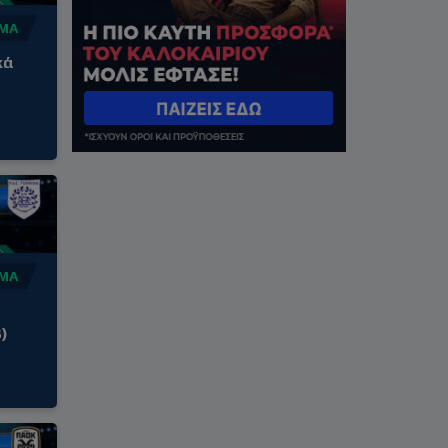
ΗΜΑ
κά
ΗΜΑ
)