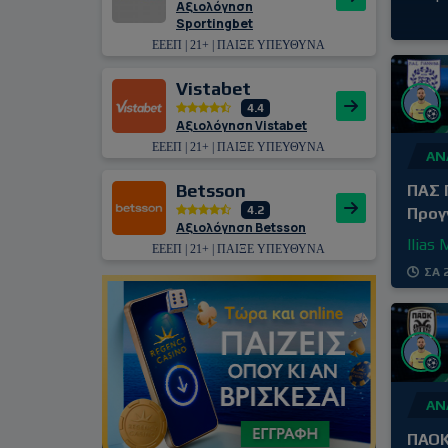
Αξιολόγηση
επ
Sportingbet
απ
ΕΕΕΠ | 21+ | ΠΑΙΞΕ ΥΠΕΥΘΥΝΑ
αγ
Vistabet
4.4
Αξιολόγηση Vistabet
ΕΕΕΠ | 21+ | ΠΑΙΞΕ ΥΠΕΥΘΥΝΑ
ΑΝ
Betsson
ΠΑΣ 
4.2
Προγ
Αξιολόγηση Betsson
Ilias 
ΕΕΕΠ | 21+ | ΠΑΙΞΕ ΥΠΕΥΘΥΝΑ
ΣΑ 
ΑΝ
ΠΑΟΚ