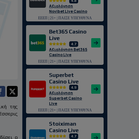
4.8
Αξιολόγηση
Novibet Live Casino
ΕΕΕΠ | 21+ | ΠΑΙΞΕ ΥΠΕΥΘΥΝΑ
Bet365 Casino
Live
4.7
Αξιολόγηση Bet365
Casino Live
ΕΕΕΠ | 21+ | ΠΑΙΞΕ ΥΠΕΥΘΥΝΑ
Superbet
Casino Live
4.9
Αξιολόγηση
Facebook share link
Twitter share link
Superbet Casino
Live
ική της
ΕΕΕΠ | 21+ | ΠΑΙΞΕ ΥΠΕΥΘΥΝΑ
σσερις
Stoiximan
Casino Live
4.7
δίσει ο