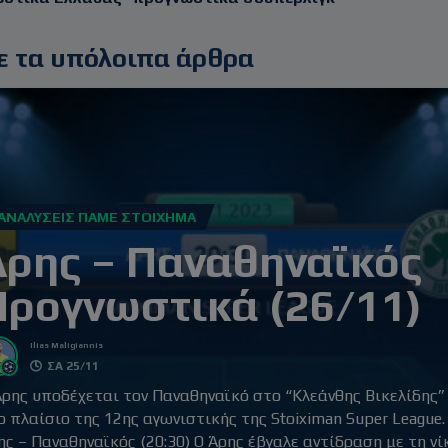
ε τα υπόλοιπα άρθρα
ΑΝΑΛΎΣΕΙΣ ΠΆΜΕ ΣΤΟΊΧΗΜΑ
Άρης – Παναθηναϊκός
Προγνωστικά (26/11)
Ilias Maligiannis
ΣΑ 25/11
Άρης υποδέχεται τον Παναθηναϊκό στο “Κλεάνθης Βικελίδης”
ο πλαίσιο της 12ης αγωνιστικής της Stoiximan Super League.
ης – Παναθηναϊκός (20:30) Ο Άρης έβγαλε αντίδραση με τη νί