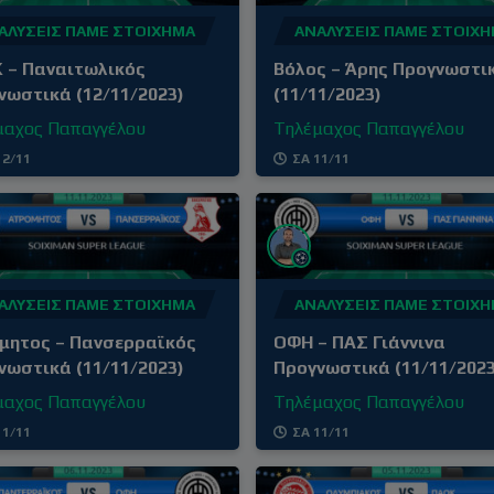
ΑΛΎΣΕΙΣ ΠΆΜΕ ΣΤΟΊΧΗΜΑ
ΑΝΑΛΎΣΕΙΣ ΠΆΜΕ ΣΤΟΊΧ
 – Παναιτωλικός
Βόλος – Άρης Προγνωστι
νωστικά (12/11/2023)
(11/11/2023)
μαχος Παπαγγέλου
Τηλέμαχος Παπαγγέλου
12/11
ΣΑ 11/11
ΑΛΎΣΕΙΣ ΠΆΜΕ ΣΤΟΊΧΗΜΑ
ΑΝΑΛΎΣΕΙΣ ΠΆΜΕ ΣΤΟΊΧ
μητος – Πανσερραϊκός
ΟΦΗ – ΠΑΣ Γιάννινα
νωστικά (11/11/2023)
Προγνωστικά (11/11/2023
μαχος Παπαγγέλου
Τηλέμαχος Παπαγγέλου
11/11
ΣΑ 11/11