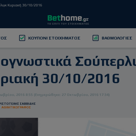
λιγκ Κυριακή 30/10/2016
ΤΟΣ
ΚΟΥΠΟΝΙ ΣΤΟΙΧΗΜΑΤΟΣ
ΒΑΘΜΟΛΟΓΙΕΣ
ογνωστικά Σούπερλ
ριακή 30/10/2016
ωβρίου, 2016 8:55 (Ενημερώθηκε: 27 Οκτωβρίου, 2016 17:34)
ΡΙΣΤΟΤΕΛΗΣ ΣΑΒΒΙΔΗΣ
ΑΘΛΗΤΙΚΟΓΡΑΦΟΣ