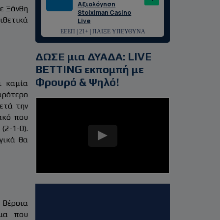
Αξιολόγηση
με Ξάνθη
Stoiximan Casino
ιθετικά
Live
ΕΕΕΠ | 21+ | ΠΑΙΞΕ ΥΠΕΥΘΥΝΑ
ΔΩΣΕ μια ΔΥΑΔΑ: LIVE
BETTING εκπομπή με
Φρουρό & Ψηλό!
ι καμία
ειρότερο
ετά την
ακό που
2-1-0).
γικά θα
 Βέροια
σμα που