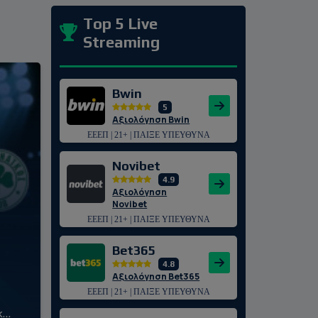
Top 5 Live
Streaming
Bwin
5
Αξιολόγηση Bwin
ΕΕΕΠ | 21+ | ΠΑΙΞΕ ΥΠΕΥΘΥΝΑ
Novibet
4.9
Αξιολόγηση
Novibet
ΕΕΕΠ | 21+ | ΠΑΙΞΕ ΥΠΕΥΘΥΝΑ
Bet365
4.8
Αξιολόγηση Bet365
ΕΕΕΠ | 21+ | ΠΑΙΞΕ ΥΠΕΥΘΥΝΑ
κη