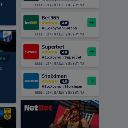
)
ΕΕΕΠ | 21+ | ΠΑΙΞΕ ΥΠΕΥΘΥΝΑ
Bet365
4.8
Αξιολόγηση Bet365
ΕΕΕΠ | 21+ | ΠΑΙΞΕ ΥΠΕΥΘΥΝΑ
Superbet
4.8
Αξιολόγηση Superbet
ΗΜΑ
ΕΕΕΠ | 21+ | ΠΑΙΞΕ ΥΠΕΥΘΥΝΑ
ά
Stoiximan
4.8
Αξιολόγηση Stoiximan
ΕΕΕΠ | 21+ | ΠΑΙΞΕ ΥΠΕΥΘΥΝΑ