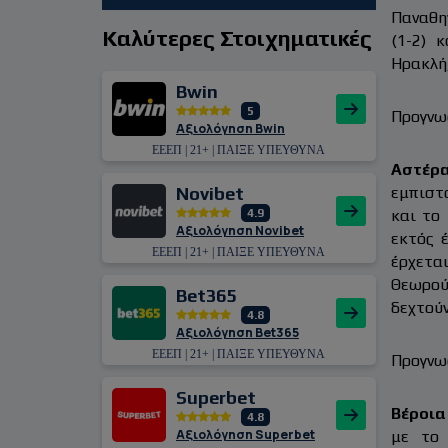
Παναθην
Καλύτερες Στοιχηματικές
(1-2) 
Ηρακλή,
Bwin
5
Προγνωσ
Αξιολόγηση Bwin
ΕΕΕΠ | 21+ | ΠΑΙΞΕ ΥΠΕΥΘΥΝΑ
Αστέρα
Novibet
εμπιστο
4.9
και το
Αξιολόγηση Novibet
εκτός 
ΕΕΕΠ | 21+ | ΠΑΙΞΕ ΥΠΕΥΘΥΝΑ
έρχετα
Θεωρού
Bet365
δεχτούν
4.8
Αξιολόγηση Bet365
ΕΕΕΠ | 21+ | ΠΑΙΞΕ ΥΠΕΥΘΥΝΑ
Προγνωσ
Superbet
Βέροια 
4.8
Αξιολόγηση Superbet
με το 