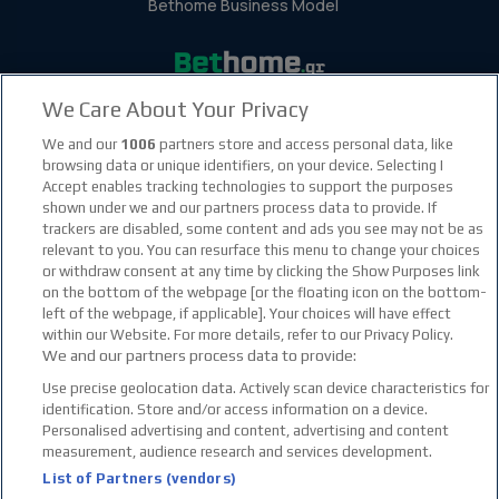
Bethome Business Model
We Care About Your Privacy
facebook social link
instagram social link
youtube social link
tiktok social link
twitter social link
discord social link
We and our
1006
partners store and access personal data, like
browsing data or unique identifiers, on your device. Selecting I
Accept enables tracking technologies to support the purposes
21+
shown under we and our partners process data to provide. If
trackers are disabled, some content and ads you see may not be as
relevant to you. You can resurface this menu to change your choices
or withdraw consent at any time by clicking the Show Purposes link
on the bottom of the webpage [or the floating icon on the bottom-
left of the webpage, if applicable]. Your choices will have effect
within our Website. For more details, refer to our Privacy Policy.
We and our partners process data to provide:
Use precise geolocation data. Actively scan device characteristics for
identification. Store and/or access information on a device.
Personalised advertising and content, advertising and content
measurement, audience research and services development.
List of Partners (vendors)