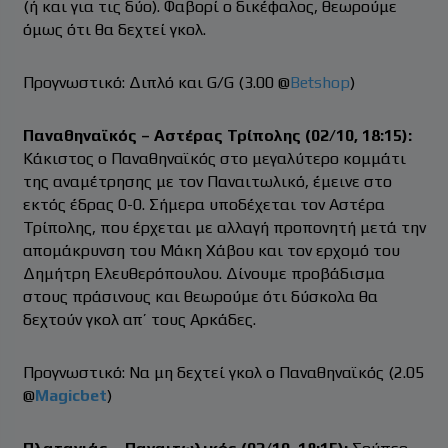
(ή και για τις δύο). Φαβορί ο δικέφαλος, θεωρούμε
όμως ότι θα δεχτεί γκολ.
Προγνωστικό: Διπλό και G/G (3.00 @
Betshop
)
Παναθηναϊκός – Αστέρας Τρίπολης (02/10, 18:15):
Κάκιστος ο Παναθηναϊκός στο μεγαλύτερο κομμάτι
της αναμέτρησης με τον Παναιτωλικό, έμεινε στο
εκτός έδρας 0-0. Σήμερα υποδέχεται τον Αστέρα
Τρίπολης, που έρχεται με αλλαγή προπονητή μετά την
απομάκρυνση του Μάκη Χάβου και τον ερχομό του
Δημήτρη Ελευθερόπουλου. Δίνουμε προβάδισμα
στους πράσινους και θεωρούμε ότι δύσκολα θα
δεχτούν γκολ απ’ τους Αρκάδες.
Προγνωστικό: Να μη δεχτεί γκολ ο Παναθηναϊκός (2.05
@
Magicbet
)