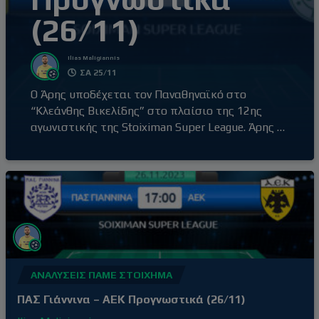
(26/11)
Ilias Maligiannis
ΣΑ 25/11
Ο Άρης υποδέχεται τον Παναθηναϊκό στο
“Κλεάνθης Βικελίδης” στο πλαίσιο της 12ης
αγωνιστικής της Stoiximan Super League. Άρης –
Παναθηναϊκός (20:30) Ο Άρης έβγαλε αντίδραση
με τη νίκη επί του Βόλου εκτός έδρας, με σκορ
0-2, αφήνοντας πίσω του την απρόσμενη ήττα
στο γήπεδό του από τον Ατρόμητο (1-3) δύο
αγωνιστικές πριν. Τρίτη νίκη στα
ΑΝΑΛΎΣΕΙΣ ΠΆΜΕ ΣΤΟΊΧΗΜΑ
ΠΑΣ Γιάννινα – ΑΕΚ Προγνωστικά (26/11)