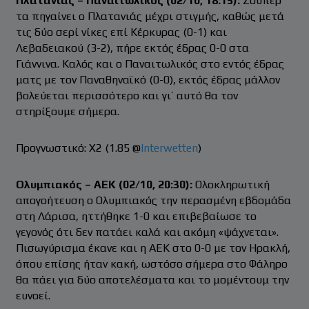
Πλατανιάς – Παναιτωλικός (02/10, 18:15):
Σούπερ
τα πηγαίνει ο Πλατανιάς μέχρι στιγμής, καθώς μετά
τις δύο σερί νίκες επί Κέρκυρας (0-1) και
Λεβαδειακού (3-2), πήρε εκτός έδρας 0-0 στα
Γιάννινα. Καλός και ο Παναιτωλικός στο εντός έδρας
ματς με τον Παναθηναϊκό (0-0), εκτός έδρας μάλλον
βολεύεται περισσότερο και γι’ αυτό θα τον
στηρίξουμε σήμερα.
Προγνωστικό: Χ2 (1.85 @
Interwetten
)
Ολυμπιακός – ΑΕΚ (02/10, 20:30):
Ολοκληρωτική
απογοήτευση ο Ολυμπιακός την περασμένη εβδομάδα
στη Λάρισα, ηττήθηκε 1-0 και επιβεβαίωσε το
γεγονός ότι δεν πατάει καλά και ακόμη «ψάχνεται».
Πισωγύρισμα έκανε και η ΑΕΚ στο 0-0 με τον Ηρακλή,
όπου επίσης ήταν κακή, ωστόσο σήμερα στο Φάληρο
θα πάει για δύο αποτελέσματα και το μομέντουμ την
ευνοεί.