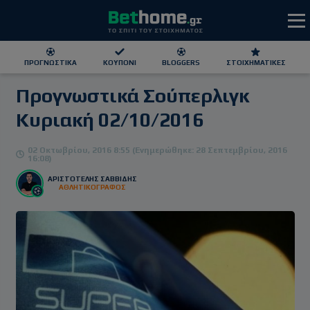
ΠΡΟΓΝΩΣΤΙΚΆ
ΚΟΥΠΌΝΙ
BLOGGERS
ΣΤΟΙΧΗΜΑΤΙΚΕΣ
Προγνωστικά Σούπερλιγκ
ΕΕΕΠ | 21+ | ΠΑΙΞΕ ΥΠΕΥΘΥΝΑ
Κυριακή 02/10/2016
02 Οκτωβρίου, 2016 8:55 (Ενημερώθηκε: 28 Σεπτεμβρίου, 2016
16:08)
ΑΡΙΣΤΟΤΕΛΗΣ ΣΑΒΒΙΔΗΣ
ΑΘΛΗΤΙΚΟΓΡΑΦΟΣ