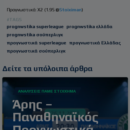
Προγνωστικό: Χ2 (1.95 @
Stoiximan
)
#TAGS
prognwstika superleague
prognwstika ελλάδα
prognwstika σούπερλιγκ
προγνωστικά superleague
προγνωστικά Ελλάδας
προγνωστικά σούπερλιγκ
Δείτε τα υπόλοιπα άρθρα
ΑΝΑΛΎΣΕΙΣ ΠΆΜΕ ΣΤΟΊΧΗΜΑ
Άρης –
Παναθηναϊκός
Προγνωστικά