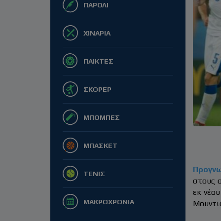
ΠΑΡΟΛΙ
ΧΙΝΑΡΙΑ
ΠΑΙΚΤΕΣ
ΣΚΟΡΕΡ
ΜΠΟΜΠΕΣ
ΜΠΑΣΚΕΤ
Προγνω
ΤΕΝΙΣ
στους 
εκ νέου
ΜΑΚΡΟΧΡΟΝΙΑ
Μουντι