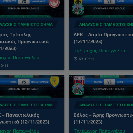
ΑΛΎΣΕΙΣ ΠΆΜΕ ΣΤΟΊΧΗΜΑ
ΑΝΑΛΎΣΕΙΣ ΠΆΜΕ ΣΤΟΊΧ
ρας Τρίπολης –
ΑΕΚ – Λαμία Προγνωστικ
πιακός Προγνωστικά
(12/11/2023)
1/2023)
Τηλέμαχος Παπαγγέλου
μαχος Παπαγγέλου
ΚΥ 12/11
12/11
ΑΛΎΣΕΙΣ ΠΆΜΕ ΣΤΟΊΧΗΜΑ
ΑΝΑΛΎΣΕΙΣ ΠΆΜΕ ΣΤΟΊΧ
 – Παναιτωλικός
Βόλος – Άρης Προγνωστι
νωστικά (12/11/2023)
(11/11/2023)
μαχος Παπαγγέλου
Τηλέμαχος Παπαγγέλου