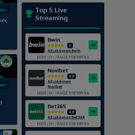
Top 5 Live
ΗΜΑ
Streaming
κός
Bwin
5
Αξιολόγηση Bwin
ΕΕΕΠ | 21+ | ΠΑΙΞΕ ΥΠΕΥΘΥΝΑ
Novibet
4.9
Αξιολόγηση
ΗΜΑ
Novibet
ΕΕΕΠ | 21+ | ΠΑΙΞΕ ΥΠΕΥΘΥΝΑ
)
Bet365
4.8
Αξιολόγηση Bet365
ΕΕΕΠ | 21+ | ΠΑΙΞΕ ΥΠΕΥΘΥΝΑ