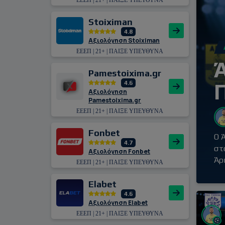
ΕΕΕΠ | 21+ | ΠΑΙΞΕ ΥΠΕΥΘΥΝΑ
Stoiximan
4.8
Αξιολόγηση Stoiximan
ΕΕΕΠ | 21+ | ΠΑΙΞΕ ΥΠΕΥΘΥΝΑ
Pamestoixima.gr
4.6
Αξιολόγηση
Pamestoixima.gr
ΕΕΕΠ | 21+ | ΠΑΙΞΕ ΥΠΕΥΘΥΝΑ
Fonbet
Ο 
4.7
στ
Αξιολόγηση Fonbet
Άρ
ΕΕΕΠ | 21+ | ΠΑΙΞΕ ΥΠΕΥΘΥΝΑ
επ
απ
Εlabet
αγ
4.6
Αξιολόγηση Εlabet
ΕΕΕΠ | 21+ | ΠΑΙΞΕ ΥΠΕΥΘΥΝΑ