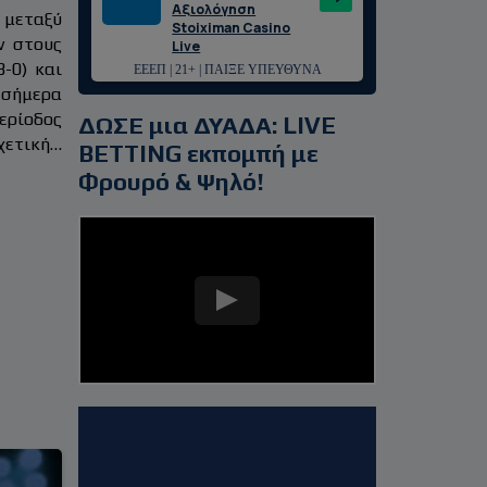
Αξιολόγηση
 μεταξύ
Stoiximan Casino
ν στους
Live
-0) και
ΕΕΕΠ | 21+ | ΠΑΙΞΕ ΥΠΕΥΘΥΝΑ
 σήμερα
ερίοδος
ΔΩΣΕ μια ΔΥΑΔΑ: LIVE
χετική…
BETTING εκπομπή με
Φρουρό & Ψηλό!