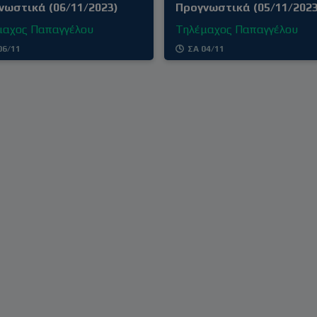
νωστικά (06/11/2023)
Προγνωστικά (05/11/2023
μαχος Παπαγγέλου
Τηλέμαχος Παπαγγέλου
06/11
ΣΑ 04/11