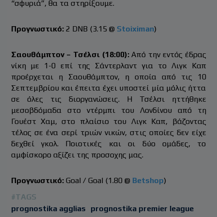
“σφυριά”, θα τα στηρίξουμε.
Προγνωστικό:
2 DNB (3.15 @
Stoiximan
)
Σαουθάμπτον – Τσέλσι (18:00):
Από την εντός έδρας
νίκη με 1-0 επί της Σάντερλαντ για το Λιγκ Καπ
προέρχεται η Σαουθάμπτον, η οποία από τις 10
Σεπτεμβρίου και έπειτα έχει υποστεί μία μόλις ήττα
σε όλες τις διοργανώσεις. Η Τσέλσι ηττήθηκε
μεσοβδόμαδα στο ντέρμπι του Λονδίνου από τη
Γουέστ Χαμ, στο πλαίσιο του Λιγκ Καπ, βάζοντας
τέλος σε ένα σερί τριών νικών, στις οποίες δεν είχε
δεχθεί γκολ. Ποιοτικές και οι δύο ομάδες, το
αμφίσκορο αξίζει της προσοχης μας.
Προγνωστικό:
Goal / Goal (1.80 @
Betshop
)
#TAGS
prognostika agglias
prognostika premier league