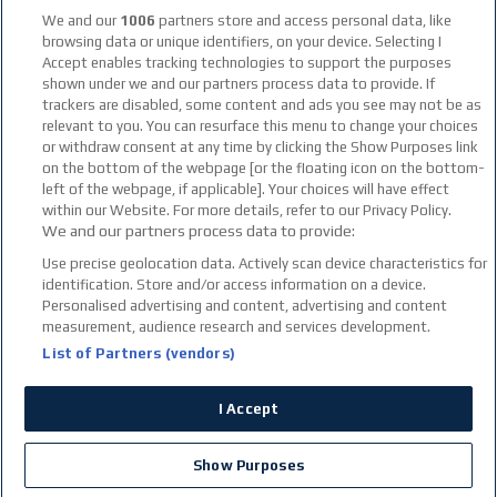
facebook social link
instagram social link
youtube social link
tiktok social link
twitter social link
discord social link
We and our
1006
partners store and access personal data, like
browsing data or unique identifiers, on your device. Selecting I
Accept enables tracking technologies to support the purposes
21+
shown under we and our partners process data to provide. If
trackers are disabled, some content and ads you see may not be as
relevant to you. You can resurface this menu to change your choices
or withdraw consent at any time by clicking the Show Purposes link
on the bottom of the webpage [or the floating icon on the bottom-
left of the webpage, if applicable]. Your choices will have effect
within our Website. For more details, refer to our Privacy Policy.
We and our partners process data to provide:
Use precise geolocation data. Actively scan device characteristics for
identification. Store and/or access information on a device.
Personalised advertising and content, advertising and content
measurement, audience research and services development.
List of Partners (vendors)
I Accept
© Copyright 2026
ΠΑΙΞΕ ΝΟΜΙΜΑ
Show Purposes
*Ισχύουν Όροι & Προϋποθέσεις