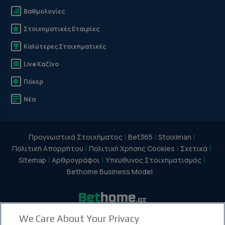
Βαθμολογίες
Στοιχηματικές Εταιρίες
Καλύτερες Στοιχηματικές
Live Καζίνο
Πόκερ
Νέα
Προγνωστικά Στοιχήματος
Bet365
Stoiximan
Πολιτική Απορρήτου
Πολιτική Χρήσης Cookies
Σχετικά
Sitemap
Αρθρογράφοι
Υπεύθυνος Στοιχηματισμός
Bethome Business Model
We Care About Your Privacy