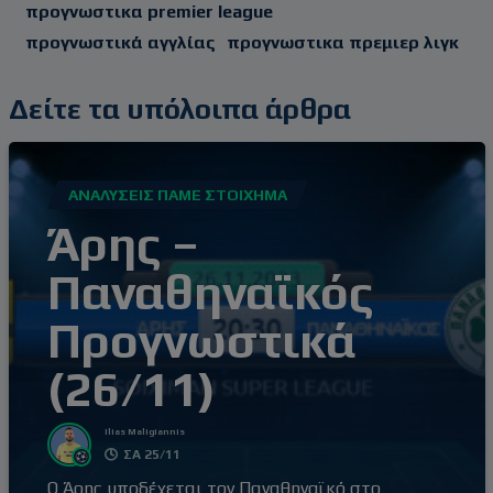
προγνωστικα premier league
προγνωστικά αγγλίας
προγνωστικα πρεμιερ λιγκ
Δείτε τα υπόλοιπα άρθρα
ΑΝΑΛΎΣΕΙΣ ΠΆΜΕ ΣΤΟΊΧΗΜΑ
Άρης –
Παναθηναϊκός
Προγνωστικά
(26/11)
Ilias Maligiannis
ΣΑ 25/11
Ο Άρης υποδέχεται τον Παναθηναϊκό στο