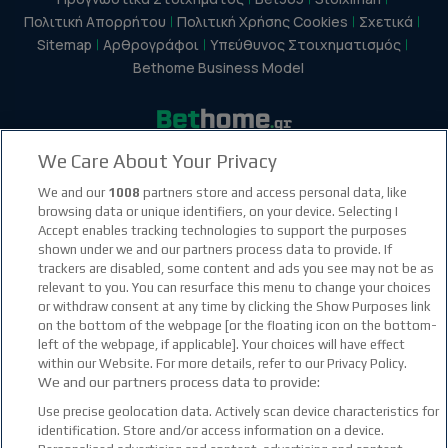
Πολιτική Απορρήτου
Πολιτική Χρήσης Cookies
Σχετικά
Sitemap
Αρθρογράφοι
Υπεύθυνος Στοιχηματισμός
Bethome Business Model
We Care About Your Privacy
facebook social link
instagram social link
youtube social link
tiktok social link
twitter social link
discord social link
We and our
1008
partners store and access personal data, like
browsing data or unique identifiers, on your device. Selecting I
Accept enables tracking technologies to support the purposes
21+
shown under we and our partners process data to provide. If
trackers are disabled, some content and ads you see may not be as
relevant to you. You can resurface this menu to change your choices
or withdraw consent at any time by clicking the Show Purposes link
on the bottom of the webpage [or the floating icon on the bottom-
left of the webpage, if applicable]. Your choices will have effect
within our Website. For more details, refer to our Privacy Policy.
We and our partners process data to provide:
Use precise geolocation data. Actively scan device characteristics for
identification. Store and/or access information on a device.