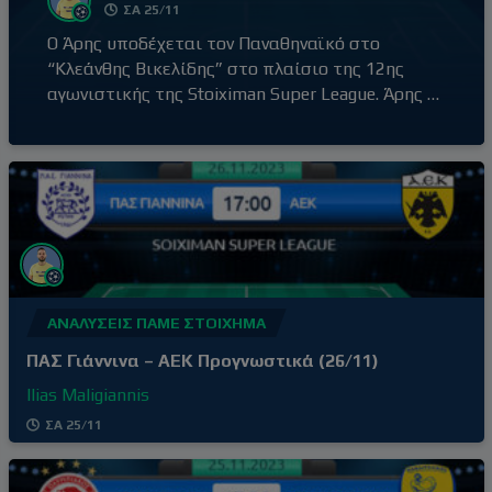
ΣΑ 25/11
Ο Άρης υποδέχεται τον Παναθηναϊκό στο
“Κλεάνθης Βικελίδης” στο πλαίσιο της 12ης
αγωνιστικής της Stoiximan Super League. Άρης –
Παναθηναϊκός (20:30) Ο Άρης έβγαλε αντίδραση
με τη νίκη επί του Βόλου εκτός έδρας, με σκορ
0-2, αφήνοντας πίσω του την απρόσμενη ήττα
στο γήπεδό του από τον Ατρόμητο (1-3) δύο
αγωνιστικές πριν. Τρίτη νίκη στα
ΑΝΑΛΎΣΕΙΣ ΠΆΜΕ ΣΤΟΊΧΗΜΑ
ΠΑΣ Γιάννινα – ΑΕΚ Προγνωστικά (26/11)
Ilias Maligiannis
ΣΑ 25/11