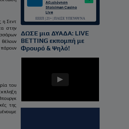
Αξιολόγηση
Stoiximan Casino
Live
ΕΕΕΠ | 21+ | ΠΑΙΞΕ ΥΠΕΥΘΥΝΑ
 η Σεντ
τα στην
ΔΩΣΕ μια ΔΥΑΔΑ: LIVE
τεσσάρων
BETTING εκπομπή με
 θέλουν
Φρουρό & Ψηλό!
 πάρουν
ρία του
έκπληξη
 Μπουργκ
κές της
μένουμε