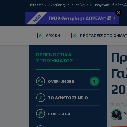
Bethome
Αναλύσεις Πάμε Στοίχημα
Προγνωστικά Κύπελλο
ΝΕΟ
ΠΑΟK-Άντερλεχτ ΔΩΡΕΑΝ* 🎁
ΕΕΕΠ | 21+ | ΠΑΙΞΕ ΥΠΕΥΘΥΝΑ
ΑΡΧΙΚΗ
ΠΡΟΤΑΣΕΙΣ ΣΤΟΙΧΗΜΑ
Πρ
ΠΡΟΓΝΩΣΤΙΚΑ
ΣΤΟΙΧΗΜΑΤΟΣ
Γα
1
OVER/UNDER
20
ΤΟ ΔΥΝΑΤΟ ΣΗΜΕΙΟ
09 Φεβ
GOAL/GOAL
Α