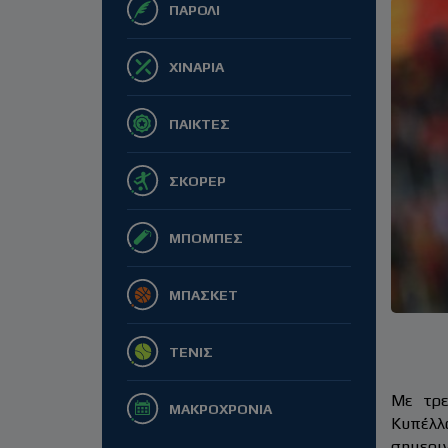
ΠΑΡΟΛΙ
ΧΙΝΑΡΙΑ
ΠΑΙΚΤΕΣ
ΣΚΟΡΕΡ
ΜΠΟΜΠΕΣ
ΜΠΑΣΚΕΤ
ΤΕΝΙΣ
Με τρε
ΜΑΚΡΟΧΡΟΝΙΑ
Κυπέλλ
σημερι