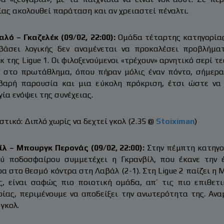
ας ακολουθεί παράταση και αν χρειαστεί πέναλτι.
λό – Γκαζελέκ (09/02, 22:00):
Ομάδα τέταρτης κατηγορίας
βάσει λογικής δεν αναμένεται να προκαλέσει προβλήμα
κ της Ligue 1. Οι φιλοξενούμενοι «τρέχουν» αρνητικό σερί 
 στο πρωτάθλημα, όπου πήραν μόλις έναν πόντο, σήμερα
βαρή παρουσία και μια εύκολη πρόκριση, έτσι ώστε να
ία ενόψει της συνέχειας.
τικό: Διπλό χωρίς να δεχτεί γκολ (2.35 @
Stoiximan
)
ίλ – Μπουργκ Περονάς (09/02, 22:00):
Στην πέμπτη κατηγο
ού ποδοσφαίρου συμμετέχει η Γκρανβίλ, που έκανε την 
α στο θεσμό κόντρα στη Λαβάλ (2-1). Στη Ligue 2 παίζει η
ς, είναι σαφώς πιο ποιοτική ομάδα, απ’ τις πιο επιθετι
ρίας, περιμένουμε να αποδείξει την ανωτερότητα της. Ανα
γκολ.