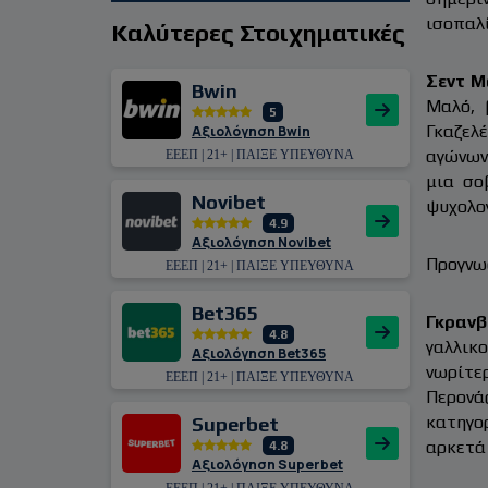
ισοπαλί
Καλύτερες Στοιχηματικές
Σεντ Μα
Bwin
Μαλό, 
5
Γκαζελέ
Αξιολόγηση Bwin
αγώνων
ΕΕΕΠ | 21+ | ΠΑΙΞΕ ΥΠΕΥΘΥΝΑ
μια σο
Novibet
ψυχολογ
4.9
Αξιολόγηση Novibet
Προγνωσ
ΕΕΕΠ | 21+ | ΠΑΙΞΕ ΥΠΕΥΘΥΝΑ
Bet365
Γκρανβ
4.8
γαλλικ
Αξιολόγηση Bet365
νωρίτερ
ΕΕΕΠ | 21+ | ΠΑΙΞΕ ΥΠΕΥΘΥΝΑ
Περονά
κατηγο
Superbet
αρκετά 
4.8
Αξιολόγηση Superbet