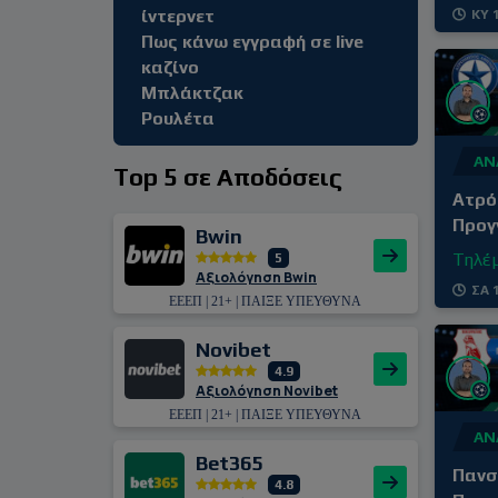
ίντερνετ
ΚΥ 
Πως κάνω εγγραφή σε live
καζίνο
Μπλάκτζακ
Ρουλέτα
ΑΝ
Top 5 σε Αποδόσεις
Ατρό
Προγ
Bwin
Τηλέ
5
Αξιολόγηση Bwin
ΣΑ 
ΕΕΕΠ | 21+ | ΠΑΙΞΕ ΥΠΕΥΘΥΝΑ
Novibet
4.9
Αξιολόγηση Novibet
ΕΕΕΠ | 21+ | ΠΑΙΞΕ ΥΠΕΥΘΥΝΑ
ΑΝ
Bet365
Πανσ
4.8