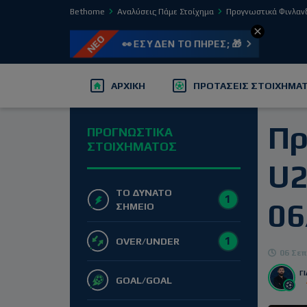
Bethome
Αναλύσεις Πάμε Στοίχημα
Προγνωστικά Φινλανδ
ΝΕΟ
👀 ΕΣΥ ΔΕΝ ΤΟ ΠΗΡΕΣ; 🎁
ΕΕΕΠ | 21+ | ΠΑΙΞΕ ΥΠΕΥΘΥΝΑ
ΑΡΧΙΚΗ
ΠΡΟΤΑΣΕΙΣ ΣΤΟΙΧΗΜΑ
Πρ
ΠΡΟΓΝΩΣΤΙΚΑ
ΣΤΟΙΧΗΜΑΤΟΣ
U2
ΤΟ ΔΥΝΑΤΟ
1
06
ΣΗΜΕΙΟ
1
OVER/UNDER
06 Σεπ
Γ
GOAL/GOAL