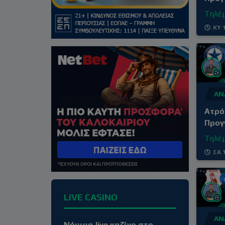
Τηλέ
ΚΥ 
ΑΝ
Ατρό
Προγ
Τηλέ
ΣΑ 
LIVE CASINO
ΑΝ
Νόμιμα live καζίνο στο