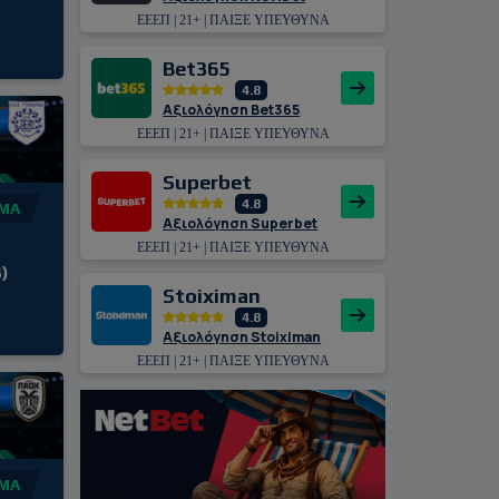
ΕΕΕΠ | 21+ | ΠΑΙΞΕ ΥΠΕΥΘΥΝΑ
Bet365
4.8
Αξιολόγηση Bet365
ΕΕΕΠ | 21+ | ΠΑΙΞΕ ΥΠΕΥΘΥΝΑ
Superbet
4.8
ΗΜΑ
Αξιολόγηση Superbet
ΕΕΕΠ | 21+ | ΠΑΙΞΕ ΥΠΕΥΘΥΝΑ
)
Stoiximan
4.8
Αξιολόγηση Stoiximan
ΕΕΕΠ | 21+ | ΠΑΙΞΕ ΥΠΕΥΘΥΝΑ
ΗΜΑ