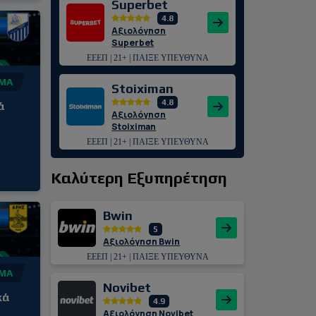
Superbet
4.8
Αξιολόγηση
Superbet
ΕΕΕΠ | 21+ | ΠΑΙΞΕ ΥΠΕΥΘΥΝΑ
ΗΜΑ
Stoiximan
4.8
ά
Αξιολόγηση
Stoiximan
ΕΕΕΠ | 21+ | ΠΑΙΞΕ ΥΠΕΥΘΥΝΑ
Καλύτερη Εξυπηρέτηση
Bwin
5
Αξιολόγηση Bwin
ΕΕΕΠ | 21+ | ΠΑΙΞΕ ΥΠΕΥΘΥΝΑ
ΗΜΑ
Novibet
κά
4.9
Αξιολόγηση Novibet