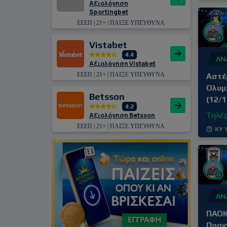
Αξιολόγηση
Sportingbet
ΕΕΕΠ | 21+ | ΠΑΙΞΕ ΥΠΕΥΘΥΝΑ
Vistabet
4.4
ΑΝ
Αξιολόγηση Vistabet
ΕΕΕΠ | 21+ | ΠΑΙΞΕ ΥΠΕΥΘΥΝΑ
Αστέ
Ολυμ
Betsson
(12/1
4.2
Τηλέ
Αξιολόγηση Betsson
ΕΕΕΠ | 21+ | ΠΑΙΞΕ ΥΠΕΥΘΥΝΑ
ΚΥ 
ΑΝ
ΠΑΟΚ
Προγ