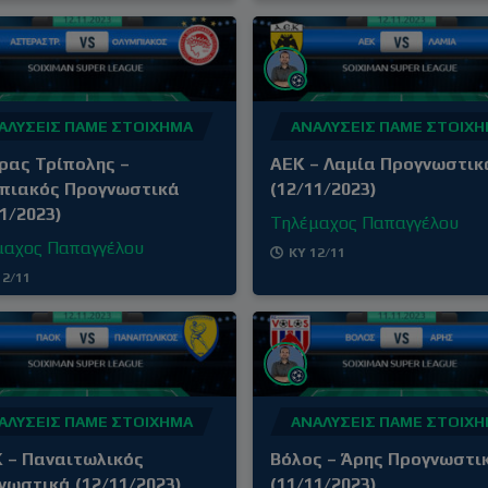
ΑΛΎΣΕΙΣ ΠΆΜΕ ΣΤΟΊΧΗΜΑ
ΑΝΑΛΎΣΕΙΣ ΠΆΜΕ ΣΤΟΊΧ
ρας Τρίπολης –
ΑΕΚ – Λαμία Προγνωστικ
πιακός Προγνωστικά
(12/11/2023)
1/2023)
Τηλέμαχος Παπαγγέλου
μαχος Παπαγγέλου
ΚΥ 12/11
12/11
ΑΛΎΣΕΙΣ ΠΆΜΕ ΣΤΟΊΧΗΜΑ
ΑΝΑΛΎΣΕΙΣ ΠΆΜΕ ΣΤΟΊΧ
 – Παναιτωλικός
Βόλος – Άρης Προγνωστι
νωστικά (12/11/2023)
(11/11/2023)