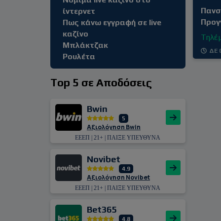
Πανσ
ίντερνετ
Προγ
Πως κάνω εγγραφή σε live
καζίνο
Τηλέ
Μπλάκτζακ
ΔΕ 
Ρουλέτα
Top 5 σε Αποδόσεις
Bwin
5
Αξιολόγηση Bwin
ΕΕΕΠ | 21+ | ΠΑΙΞΕ ΥΠΕΥΘΥΝΑ
Novibet
4.9
Αξιολόγηση Novibet
ΕΕΕΠ | 21+ | ΠΑΙΞΕ ΥΠΕΥΘΥΝΑ
Bet365
4.8