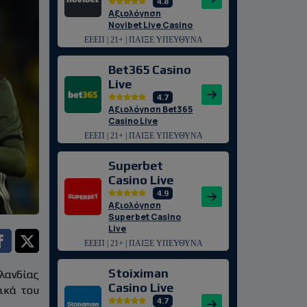
4.8
Αξιολόγηση
Novibet Live Casino
ΕΕΕΠ | 21+ | ΠΑΙΞΕ ΥΠΕΥΘΥΝΑ
Bet365 Casino
Live
4.7
Αξιολόγηση Bet365
Casino Live
ΕΕΕΠ | 21+ | ΠΑΙΞΕ ΥΠΕΥΘΥΝΑ
Superbet
Casino Live
4.9
Αξιολόγηση
Superbet Casino
Live
ΕΕΕΠ | 21+ | ΠΑΙΞΕ ΥΠΕΥΘΥΝΑ
Facebook share link
Twitter share link
Stoiximan
λανδίας
Casino Live
ικά του
4.7