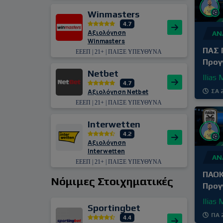
Winmasters
4.7
Αξιολόγηση
ΑΝ
Winmasters
ΠΑΣ 
ΕΕΕΠ | 21+ | ΠΑΙΞΕ ΥΠΕΥΘΥΝΑ
Προγ
Netbet
Ilias 
4.7
Αξιολόγηση Netbet
ΣΑ 
ΕΕΕΠ | 21+ | ΠΑΙΞΕ ΥΠΕΥΘΥΝΑ
Interwetten
4.2
Αξιολόγηση
Interwetten
ΑΝ
ΕΕΕΠ | 21+ | ΠΑΙΞΕ ΥΠΕΥΘΥΝΑ
ΠΑΟΚ
Νόμιμες Στοιχηματικές
Προγ
Ilias 
Sportingbet
ΠΑ 
4.4