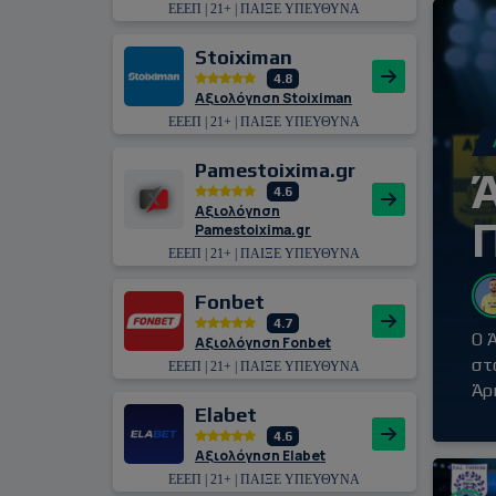
ΕΕΕΠ | 21+ | ΠΑΙΞΕ ΥΠΕΥΘΥΝΑ
Stoiximan
4.8
Αξιολόγηση Stoiximan
ΕΕΕΠ | 21+ | ΠΑΙΞΕ ΥΠΕΥΘΥΝΑ
Pamestoixima.gr
4.6
Αξιολόγηση
Pamestoixima.gr
ΕΕΕΠ | 21+ | ΠΑΙΞΕ ΥΠΕΥΘΥΝΑ
Fonbet
4.7
Ο 
Αξιολόγηση Fonbet
στ
ΕΕΕΠ | 21+ | ΠΑΙΞΕ ΥΠΕΥΘΥΝΑ
Άρ
Εlabet
επ
4.6
απ
Αξιολόγηση Εlabet
αγ
ΕΕΕΠ | 21+ | ΠΑΙΞΕ ΥΠΕΥΘΥΝΑ