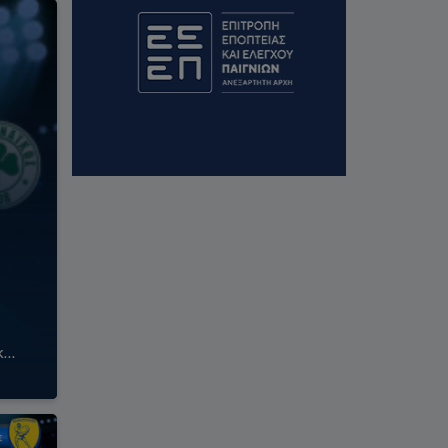
κη
την