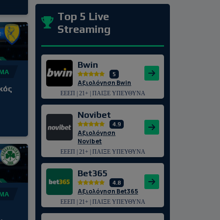
την
Top 5 Live
Streaming
Bwin
ΗΜΑ
5
Αξιολόγηση Bwin
κός
ΕΕΕΠ | 21+ | ΠΑΙΞΕ ΥΠΕΥΘΥΝΑ
Novibet
4.9
Αξιολόγηση
Novibet
ΕΕΕΠ | 21+ | ΠΑΙΞΕ ΥΠΕΥΘΥΝΑ
Bet365
4.8
Αξιολόγηση Bet365
ΗΜΑ
ΕΕΕΠ | 21+ | ΠΑΙΞΕ ΥΠΕΥΘΥΝΑ