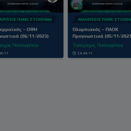
ΑΛΎΣΕΙΣ ΠΆΜΕ ΣΤΟΊΧΗΜΑ
ΑΝΑΛΎΣΕΙΣ ΠΆΜΕ ΣΤΟΊΧ
ερραϊκός – ΟΦΗ
Ολυμπιακός – ΠΑΟΚ
νωστικά (06/11/2023)
Προγνωστικά (05/11/2023
μαχος Παπαγγέλου
Τηλέμαχος Παπαγγέλου
06/11
ΣΑ 04/11