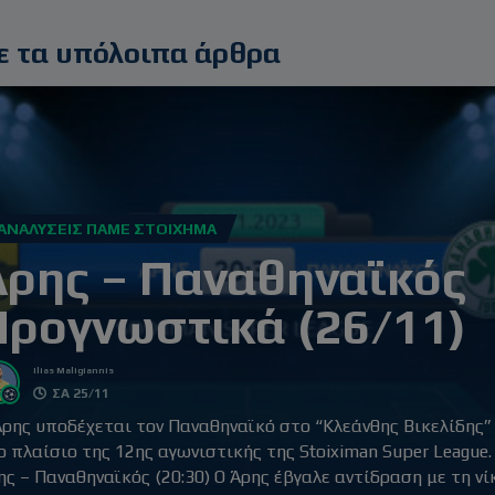
ε τα υπόλοιπα άρθρα
ΑΝΑΛΎΣΕΙΣ ΠΆΜΕ ΣΤΟΊΧΗΜΑ
Άρης – Παναθηναϊκός
Προγνωστικά (26/11)
Ilias Maligiannis
ΣΑ 25/11
Άρης υποδέχεται τον Παναθηναϊκό στο “Κλεάνθης Βικελίδης”
ο πλαίσιο της 12ης αγωνιστικής της Stoiximan Super League.
ης – Παναθηναϊκός (20:30) Ο Άρης έβγαλε αντίδραση με τη νί