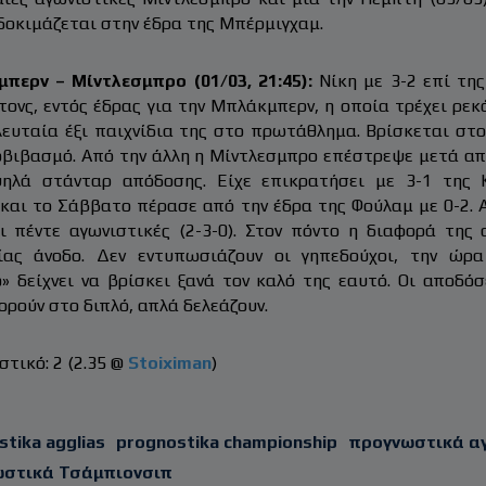
δοκιμάζεται στην έδρα της Μπέρμιγχαμ.
περν – Μίντλεσμπρο (01/03, 21:45):
Νίκη με 3-2 επί της
τονς, εντός έδρας για την Μπλάκμπερν, η οποία τρέχει ρεκ
λευταία έξι παιχνίδια της στο πρωτάθλημα. Βρίσκεται στο
οβιβασμό. Από την άλλη η Μίντλεσμπρο επέστρεψε μετά απ
ηλά στάνταρ απόδοσης. Είχε επικρατήσει με 3-1 της 
 και το Σάββατο πέρασε από την έδρα της Φούλαμ με 0-2.
ι πέντε αγωνιστικές (2-3-0). Στον πόντο η διαφορά της 
ίας άνοδο. Δεν εντυπωσιάζουν οι γηπεδούχοι, την ώρ
» δείχνει να βρίσκει ξανά τον καλό της εαυτό. Οι αποδόσ
ρούν στο διπλό, απλά δελεάζουν.
τικό: 2 (2.35 @
Stoiximan
)
tika agglias
prognostika championship
προγνωστικά α
στικά Τσάμπιονσιπ