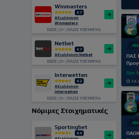
επ
Winmasters
απ
4.7
αγ
Αξιολόγηση
Winmasters
ΕΕΕΠ | 21+ | ΠΑΙΞΕ ΥΠΕΥΘΥΝΑ
Netbet
ΑΝ
4.7
Αξιολόγηση Netbet
ΠΑΣ 
ΕΕΕΠ | 21+ | ΠΑΙΞΕ ΥΠΕΥΘΥΝΑ
Προγ
Ilias 
Interwetten
4.2
ΣΑ 
Αξιολόγηση
Interwetten
ΕΕΕΠ | 21+ | ΠΑΙΞΕ ΥΠΕΥΘΥΝΑ
Νόμιμες Στοιχηματικές
ΑΝ
Sportingbet
ΠΑΟΚ
4.4
Αξιολόγηση