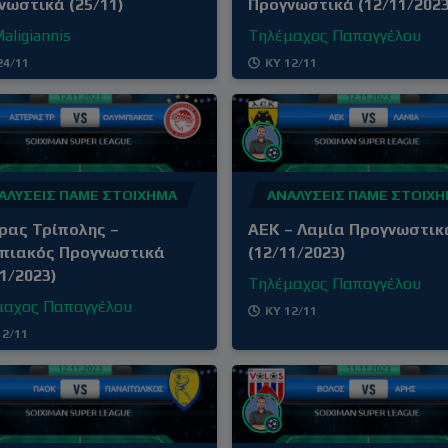
νωστικά (25/11)
Προγνωστικά (12/11/2023
Maligiannis
Τηλέμαχος Παπαγγέλου
24/11
ΚΥ 12/11
ΑΛΎΣΕΙΣ ΠΆΜΕ ΣΤΟΊΧΗΜΑ
ΑΝΑΛΎΣΕΙΣ ΠΆΜΕ ΣΤΟΊΧ
ρας Τρίπολης –
ΑΕΚ – Λαμία Προγνωστικ
πιακός Προγνωστικά
(12/11/2023)
1/2023)
Τηλέμαχος Παπαγγέλου
μαχος Παπαγγέλου
ΚΥ 12/11
12/11