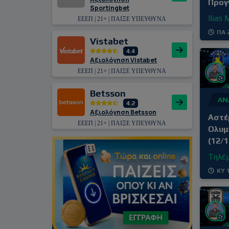
Προγ
Sportingbet
Ilias 
ΕΕΕΠ | 21+ | ΠΑΙΞΕ ΥΠΕΥΘΥΝΑ
ΠΑ 
Vistabet
4.4
Αξιολόγηση Vistabet
ΕΕΕΠ | 21+ | ΠΑΙΞΕ ΥΠΕΥΘΥΝΑ
Betsson
ΑΝ
4.2
Αξιολόγηση Betsson
Αστέ
ΕΕΕΠ | 21+ | ΠΑΙΞΕ ΥΠΕΥΘΥΝΑ
Ολυμ
(12/1
Τηλέ
ΚΥ 