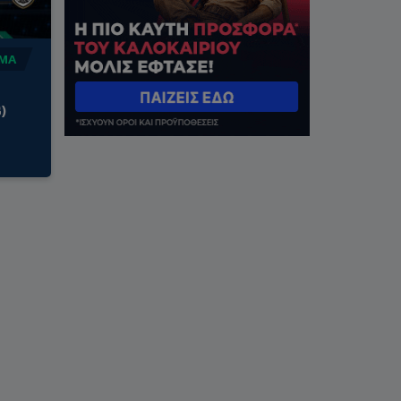
ΗΜΑ
)