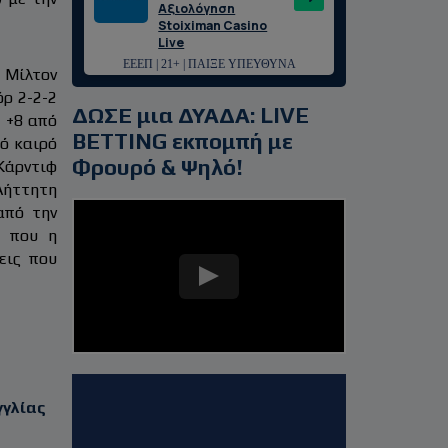
Αξιολόγηση
Stoiximan Casino
Live
ΕΕΕΠ | 21+ | ΠΑΙΞΕ ΥΠΕΥΘΥΝΑ
 Μίλτον
όρ 2-2-2
ΔΩΣΕ μια ΔΥΑΔΑ: LIVE
 +8 από
BETTING εκπομπή με
ό καιρό
Φρουρό & Ψηλό!
Κάρντιφ
 Αήττητη
από την
α που η
εις που
γγλίας