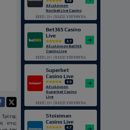
4.8
Αξιολόγηση
Novibet Live Casino
ΕΕΕΠ | 21+ | ΠΑΙΞΕ ΥΠΕΥΘΥΝΑ
Bet365 Casino
Live
4.7
Αξιολόγηση Bet365
Casino Live
ΕΕΕΠ | 21+ | ΠΑΙΞΕ ΥΠΕΥΘΥΝΑ
Superbet
Casino Live
4.9
Αξιολόγηση
Superbet Casino
Live
ΕΕΕΠ | 21+ | ΠΑΙΞΕ ΥΠΕΥΘΥΝΑ
Facebook share link
Twitter share link
Stoiximan
 Τρίτης
Casino Live
νη στις
4.7
 με την