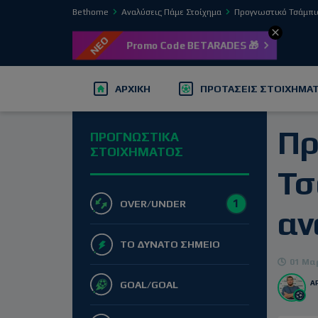
Bethome
Αναλύσεις Πάμε Στοίχημα
Προγνωστικό Τσάμπιο
ΝΕΟ
Promo Code BETARADES 🎁
ΕΕΕΠ | 21+ | ΠΑΙΞΕ ΥΠΕΥΘΥΝΑ
ΑΡΧΙΚΗ
ΠΡΟΤΑΣΕΙΣ ΣΤΟΙΧΗΜΑ
Πρ
ΠΡΟΓΝΩΣΤΙΚΑ
ΣΤΟΙΧΗΜΑΤΟΣ
Τσ
1
OVER/UNDER
αν
ΤΟ ΔΥΝΑΤΟ ΣΗΜΕΙΟ
01 Μαρ
GOAL/GOAL
Α