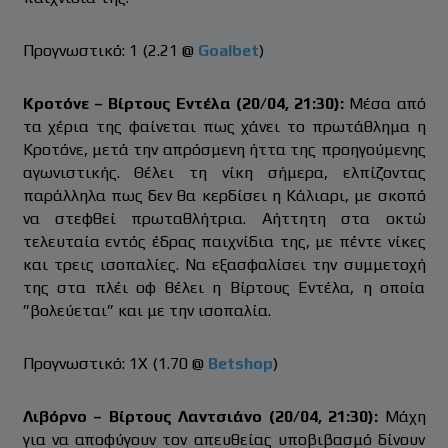
Προγνωστικό: 1 (2.21 @
Goalbet
)
Κροτόνε – Βίρτους Εντέλα (20/04, 21:30):
Μέσα από
τα χέρια της φαίνεται πως χάνει το πρωτάθλημα η
Κροτόνε, μετά την απρόσμενη ήττα της προηγούμενης
αγωνιστικής. Θέλει τη νίκη σήμερα, ελπίζοντας
παράλληλα πως δεν θα κερδίσει η Κάλιαρι, με σκοπό
να στεφθεί πρωταθλήτρια. Αήττητη στα οκτώ
τελευταία εντός έδρας παιχνίδια της, με πέντε νίκες
και τρεις ισοπαλίες. Να εξασφαλίσει την συμμετοχή
της στα πλέι οφ θέλει η Βίρτους Εντέλα, η οποία
”βολεύεται” και με την ισοπαλία.
Προγνωστικό: 1Χ (1.70 @
Betshop
)
Λιβόρνο – Βίρτους Λαντσιάνο (20/04, 21:30):
Μάχη
για να αποφύγουν τον απευθείας υποβιβασμό δίνουν