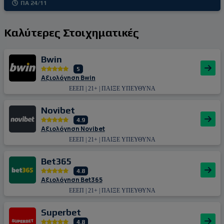
ΠΑ 24/11
Καλύτερες Στοιχηματικές
Bwin
5
Αξιολόγηση Bwin
ΕΕΕΠ | 21+ | ΠΑΙΞΕ ΥΠΕΥΘΥΝΑ
Novibet
4.9
Αξιολόγηση Novibet
ΕΕΕΠ | 21+ | ΠΑΙΞΕ ΥΠΕΥΘΥΝΑ
Bet365
4.8
Αξιολόγηση Bet365
ΕΕΕΠ | 21+ | ΠΑΙΞΕ ΥΠΕΥΘΥΝΑ
Superbet
4.8