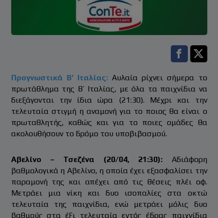
Facebook s
Twitt
Προγνωστικά Β’ Ιταλίας:
Αυλαία ρίχνει σήμερα το
πρωτάθλημα της Β’ Ιταλίας, με όλα τα παιχνίδια να
διεξάγονται την ίδια ώρα (21:30). Μέχρι και την
τελευταία στιγμή η αναμονή για το ποιος θα είναι ο
πρωταθλητής, καθώς και για το ποιες ομάδες θα
ακολουθήσουν το δρόμο του υποβιβασμού.
Αβελίνο – Τσεζένα (20/04, 21:30):
Αδιάφορη
βαθμολογικά η Αβελίνο, η οποία έχει εξασφαλίσει την
παραμονή της και απέχει από τις θέσεις πλέι οφ.
Μετράει μια νίκη και δυο ισοπαλίες στα οκτώ
τελευταία της παιχνίδια, ενώ μετράει μόλις δυο
βαθμούς στα έξι τελευταία εντός έδρας παιχνίδια