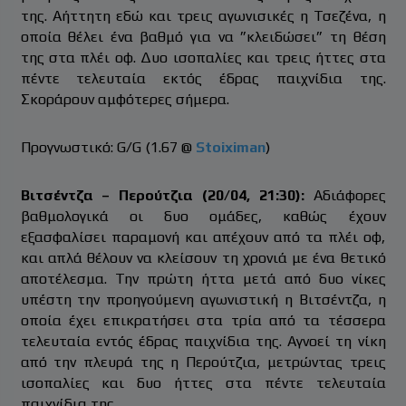
της. Αήττητη εδώ και τρεις αγωνισικές η Τσεζένα, η
οποία θέλει ένα βαθμό για να ”κλειδώσει” τη θέση
της στα πλέι οφ. Δυο ισοπαλίες και τρεις ήττες στα
πέντε τελευταία εκτός έδρας παιχνίδια της.
Σκοράρουν αμφότερες σήμερα.
Προγνωστικό: G/G (1.67 @
Stoiximan
)
Βιτσέντζα – Περούτζια (20/04, 21:30):
Αδιάφορες
βαθμολογικά οι δυο ομάδες, καθώς έχουν
εξασφαλίσει παραμονή και απέχουν από τα πλέι οφ,
και απλά θέλουν να κλείσουν τη χρονιά με ένα θετικό
αποτέλεσμα. Την πρώτη ήττα μετά από δυο νίκες
υπέστη την προηγούμενη αγωνιστική η Βιτσέντζα, η
οποία έχει επικρατήσει στα τρία από τα τέσσερα
τελευταία εντός έδρας παιχνίδια της. Αγνοεί τη νίκη
από την πλευρά της η Περούτζια, μετρώντας τρεις
ισοπαλίες και δυο ήττες στα πέντε τελευταία
παιχνίδια της.