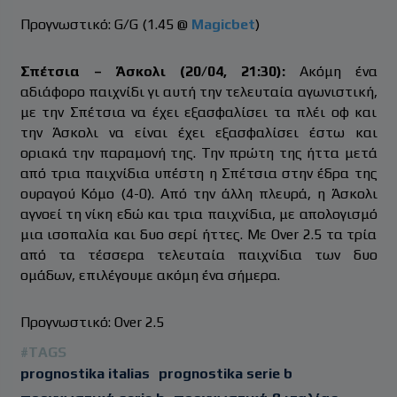
Προγνωστικό: G/G (1.45 @
Magicbet
)
Σπέτσια – Άσκολι (20/04, 21:30):
Ακόμη ένα
αδιάφορο παιχνίδι γι αυτή την τελευταία αγωνιστική,
με την Σπέτσια να έχει εξασφαλίσει τα πλέι οφ και
την Άσκολι να είναι έχει εξασφαλίσει έστω και
οριακά την παραμονή της. Την πρώτη της ήττα μετά
από τρια παιχνίδια υπέστη η Σπέτσια στην έδρα της
ουραγού Κόμο (4-0). Από την άλλη πλευρά, η Άσκολι
αγνοεί τη νίκη εδώ και τρια παιχνίδια, με απολογισμό
μια ισοπαλία και δυο σερί ήττες. Με Over 2.5 τα τρία
από τα τέσσερα τελευταία παιχνίδια των δυο
ομάδων, επιλέγουμε ακόμη ένα σήμερα.
Προγνωστικό: Over 2.5
#TAGS
prognostika italias
prognostika serie b