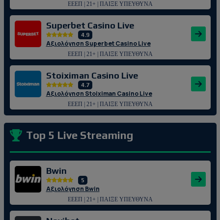
ΕΕΕΠ | 21+ | ΠΑΙΞΕ ΥΠΕΥΘΥΝΑ
Superbet Casino Live
4.9
Αξιολόγηση Superbet Casino Live
ΕΕΕΠ | 21+ | ΠΑΙΞΕ ΥΠΕΥΘΥΝΑ
Stoiximan Casino Live
4.7
Αξιολόγηση Stoiximan Casino Live
ΕΕΕΠ | 21+ | ΠΑΙΞΕ ΥΠΕΥΘΥΝΑ
Top 5 Live Streaming
Bwin
5
Αξιολόγηση Bwin
ΕΕΕΠ | 21+ | ΠΑΙΞΕ ΥΠΕΥΘΥΝΑ