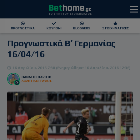
ΠΡΟΓΝΩΣΤΙΚΆ
ΚΟΥΠΌΝΙ
BLOGGERS
ΣΤΟΙΧΗΜΑΤΙΚΕΣ
Προγνωστικά Β’ Γερμανίας
ΕΕΕΠ | 21+ | ΠΑΙΞΕ ΥΠΕΥΘΥΝΑ
16/04/16
16 Απριλίου, 2016 7:30 (Ενημερώθηκε: 16 Απριλίου, 2016 12:36)
ΘΑΝΆΣΗΣ ΧΑΡΊΣΗΣ
ΑΘΛΗΤΙΚΟΓΡΑΦΟΣ