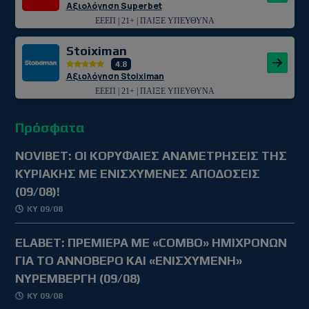
Αξιολόγηση Superbet
ΕΕΕΠ | 21+ | ΠΑΙΞΕ ΥΠΕΥΘΥΝΑ
Stoiximan
4.8
Αξιολόγηση Stoiximan
ΕΕΕΠ | 21+ | ΠΑΙΞΕ ΥΠΕΥΘΥΝΑ
Πρόσφατα
NOVIBET: OΙ ΚΟΡΥΦΑΙΕΣ ΑΝΑΜΕΤΡΗΣΕΙΣ ΤΗΣ
ΚΥΡΙΑΚΗΣ ΜΕ ΕΝΙΣΧΥΜΕΝΕΣ ΑΠΟΔΟΣΕΙΣ
(09/08)!
ΚΥ 09/08
ELABET: ΠΡΕΜΙΕΡΑ ΜΕ «COMBO» ΗΜΙΧΡΟΝΩΝ
ΓΙΑ ΤΟ ΑΝΝΟΒΕΡΟ ΚΑΙ «ΕΝΙΣΧΥΜΕΝΗ»
ΝΥΡΕΜΒΕΡΓΗ (09/08)
ΚΥ 09/08