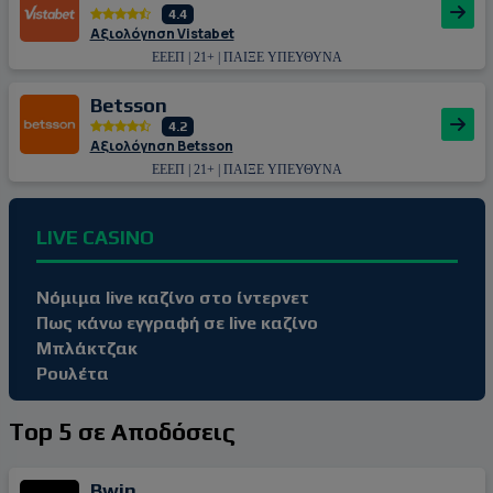
4.4
Αξιολόγηση Vistabet
ΕΕΕΠ | 21+ | ΠΑΙΞΕ ΥΠΕΥΘΥΝΑ
Betsson
4.2
Αξιολόγηση Betsson
ΕΕΕΠ | 21+ | ΠΑΙΞΕ ΥΠΕΥΘΥΝΑ
LIVE CASINO
Νόμιμα live καζίνο στο ίντερνετ
Πως κάνω εγγραφή σε live καζίνο
Μπλάκτζακ
Ρουλέτα
Top 5 σε Αποδόσεις
Bwin