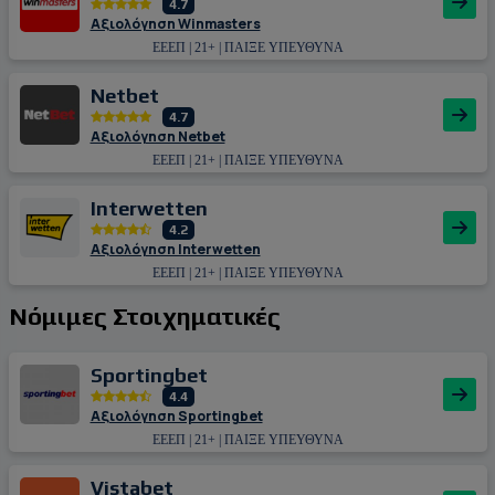
4.7
Αξιολόγηση Winmasters
ΕΕΕΠ | 21+ | ΠΑΙΞΕ ΥΠΕΥΘΥΝΑ
Netbet
4.7
Αξιολόγηση Netbet
ΕΕΕΠ | 21+ | ΠΑΙΞΕ ΥΠΕΥΘΥΝΑ
Interwetten
4.2
Αξιολόγηση Interwetten
ΕΕΕΠ | 21+ | ΠΑΙΞΕ ΥΠΕΥΘΥΝΑ
Νόμιμες Στοιχηματικές
Sportingbet
4.4
Αξιολόγηση Sportingbet
ΕΕΕΠ | 21+ | ΠΑΙΞΕ ΥΠΕΥΘΥΝΑ
Vistabet