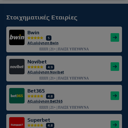
Στοιχηματικές Εταιρίες
Bwin
5
Αξιολόγηση Bwin
ΕΕΕΠ | 21+ | ΠΑΙΞΕ ΥΠΕΥΘΥΝΑ
Novibet
4.9
Αξιολόγηση Novibet
ΕΕΕΠ | 21+ | ΠΑΙΞΕ ΥΠΕΥΘΥΝΑ
Bet365
4.8
Αξιολόγηση Bet365
ΕΕΕΠ | 21+ | ΠΑΙΞΕ ΥΠΕΥΘΥΝΑ
Superbet
4.8