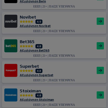
Αξιολόγηση Bwin
ΕΕΕΠ | 21+ | ΠΑΙΞΕ ΥΠΕΥΘΥΝΑ
Novibet
4.9
Αξιολόγηση Novibet
ΕΕΕΠ | 21+ | ΠΑΙΞΕ ΥΠΕΥΘΥΝΑ
Bet365
4.8
Αξιολόγηση Bet365
ΕΕΕΠ | 21+ | ΠΑΙΞΕ ΥΠΕΥΘΥΝΑ
Superbet
4.8
Αξιολόγηση Superbet
ΕΕΕΠ | 21+ | ΠΑΙΞΕ ΥΠΕΥΘΥΝΑ
Stoiximan
4.8
Αξιολόγηση Stoiximan
ΕΕΕΠ | 21+ | ΠΑΙΞΕ ΥΠΕΥΘΥΝΑ