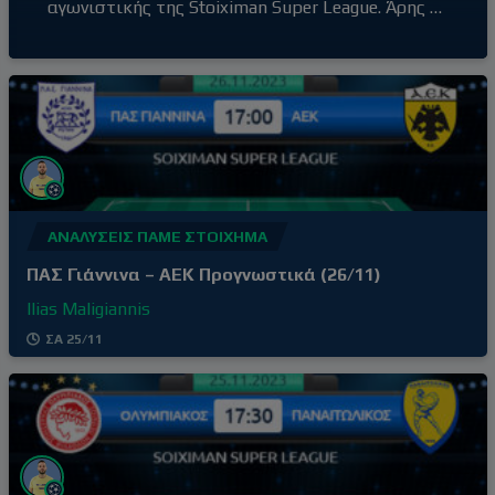
αγωνιστικής της Stoiximan Super League. Άρης –
Παναθηναϊκός (20:30) Ο Άρης έβγαλε αντίδραση
με τη νίκη επί του Βόλου εκτός έδρας, με σκορ
0-2, αφήνοντας πίσω του την απρόσμενη ήττα
στο γήπεδό του από τον Ατρόμητο (1-3) δύο
αγωνιστικές πριν. Τρίτη νίκη στα
ΑΝΑΛΎΣΕΙΣ ΠΆΜΕ ΣΤΟΊΧΗΜΑ
ΠΑΣ Γιάννινα – ΑΕΚ Προγνωστικά (26/11)
Ilias Maligiannis
ΣΑ 25/11