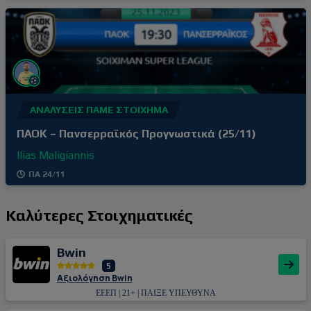
ΑΝΑΛΎΣΕΙΣ ΠΆΜΕ ΣΤΟΊΧΗΜΑ
ΠΑΟΚ – Πανσερραϊκός Προγνωστικά (25/11)
Ilias Maligiannis
ΠΑ 24/11
Καλύτερες Στοιχηματικές
Bwin
5
Αξιολόγηση Bwin
ΕΕΕΠ | 21+ | ΠΑΙΞΕ ΥΠΕΥΘΥΝΑ