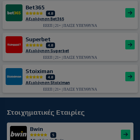
Bet365
4.8
Αξιολόγηση Bet365
ΕΕΕΠ | 21+ | ΠΑΙΞΕ ΥΠΕΥΘΥΝΑ
Superbet
4.8
Αξιολόγηση Superbet
ΕΕΕΠ | 21+ | ΠΑΙΞΕ ΥΠΕΥΘΥΝΑ
Stoiximan
4.8
Αξιολόγηση Stoiximan
ΕΕΕΠ | 21+ | ΠΑΙΞΕ ΥΠΕΥΘΥΝΑ
Στοιχηματικές Εταιρίες
Bwin
5