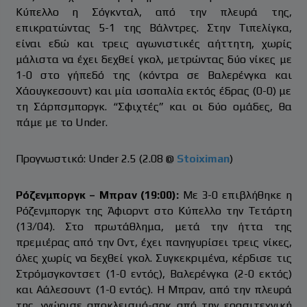
Κύπελλο η Σόγκνταλ, από την πλευρά της,
επικρατώντας 5-1 της Βάλντρες. Στην Τιπελίγκα,
είναι εδώ και τρεις αγωνιστικές αήττητη, χωρίς
μάλιστα να έχει δεχθεί γκολ, μετρώντας δύο νίκες με
1-0 στο γήπεδό της (κόντρα σε Βαλερένγκα και
Χάουγκεσουντ) και μία ισοπαλία εκτός έδρας (0-0) με
τη Σάρπσμποργκ. “Σφιχτές” και οι δύο ομάδες, θα
πάμε με το Under.
Προγνωστικό: Under 2.5 (2.08 @
Stoiximan
)
Ρόζενμποργκ – Μπραν (19:00):
Με 3-0 επιβλήθηκε η
Ρόζενμποργκ της Άφιορντ στο Κύπελλο την Τετάρτη
(13/04). Στο πρωτάθλημα, μετά την ήττα της
πρεμιέρας από την Οντ, έχει πανηγυρίσει τρεις νίκες,
όλες χωρίς να δεχθεί γκολ. Συγκεκριμένα, κέρδισε τις
Στρόμσγκοντσετ (1-0 εντός), Βαλερένγκα (2-0 εκτός)
και Αάλεσουντ (1-0 εντός). Η Μπραν, από την πλευρά
της, γνώρισε αποκλεισμό-σοκ από την ερασιτεχνική