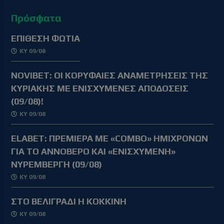
Πρόσφατα
ΕΠΙΘΕΣΗ ΦΩΤΙΑ
ΚΥ 09/08
NOVIBET: OΙ ΚΟΡΥΦΑΙΕΣ ΑΝΑΜΕΤΡΗΣΕΙΣ ΤΗΣ
ΚΥΡΙΑΚΗΣ ΜΕ ΕΝΙΣΧΥΜΕΝΕΣ ΑΠΟΔΟΣΕΙΣ
(09/08)!
ΚΥ 09/08
ELABET: ΠΡΕΜΙΕΡΑ ΜΕ «COMBO» ΗΜΙΧΡΟΝΩΝ
ΓΙΑ ΤΟ ΑΝΝΟΒΕΡΟ ΚΑΙ «ΕΝΙΣΧΥΜΕΝΗ»
ΝΥΡΕΜΒΕΡΓΗ (09/08)
ΚΥ 09/08
ΣΤΟ ΒΕΛΙΓΡΑΔΙ Η ΚΟΚΚΙΝΗ
ΚΥ 09/08