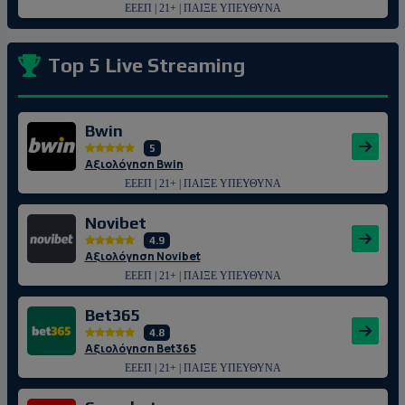
ΕΕΕΠ | 21+ | ΠΑΙΞΕ ΥΠΕΥΘΥΝΑ
Top 5 Live Streaming
Bwin
5
Αξιολόγηση Bwin
ΕΕΕΠ | 21+ | ΠΑΙΞΕ ΥΠΕΥΘΥΝΑ
Novibet
4.9
Αξιολόγηση Novibet
ΕΕΕΠ | 21+ | ΠΑΙΞΕ ΥΠΕΥΘΥΝΑ
Bet365
4.8
Αξιολόγηση Bet365
ΕΕΕΠ | 21+ | ΠΑΙΞΕ ΥΠΕΥΘΥΝΑ