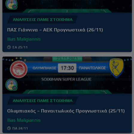
ΑΝΑΛΎΣΕΙΣ ΠΆΜΕ ΣΤΟΊΧΗΜΑ
ΠΑΣ Γιάννινα – ΑΕΚ Προγνωστικά (26/11)
Ilias Maligiannis
ΣΑ 25/11
ΑΝΑΛΎΣΕΙΣ ΠΆΜΕ ΣΤΟΊΧΗΜΑ
Ολυμπιακός – Παναιτωλικός Προγνωστικά (25/11)
Ilias Maligiannis
ΠΑ 24/11