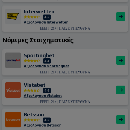
Interwetten
4.2
Αξιολόγηση Interwetten
ΕΕΕΠ | 21+ | ΠΑΙΞΕ ΥΠΕΥΘΥΝΑ
Νόμιμες Στοιχηματικές
Sportingbet
4.4
Αξιολόγηση Sportingbet
ΕΕΕΠ | 21+ | ΠΑΙΞΕ ΥΠΕΥΘΥΝΑ
Vistabet
4.4
Αξιολόγηση Vistabet
ΕΕΕΠ | 21+ | ΠΑΙΞΕ ΥΠΕΥΘΥΝΑ
Betsson
4.2
Αξιολόγηση Betsson