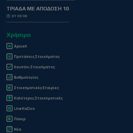
ΤΡΙΑΔΑ ΜΕ ΑΠΟΔΟΣΗ 10
ΚΥ 09/08
Χρήσιμα
Αρχική
Προτάσεις Στοιχήματος
Κουπόνι Στοιχήματος
Βαθμολογίες
Στοιχηματικές Εταιρίες
Καλύτερες Στοιχηματικές
Live Καζίνο
Πόκερ
Νέα