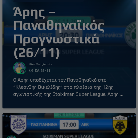
Άρης –
Παναθηναϊκός
Προγνωστικά
(26/11)
Ilias Maligiannis
ΣΑ 25/11
Ο Άρης υποδέχεται τον Παναθηναϊκό στο
“Κλεάνθης Βικελίδης” στο πλαίσιο της 12ης
αγωνιστικής της Stoiximan Super League. Άρης –
Παναθηναϊκός (20:30) Ο Άρης έβγαλε αντίδραση
με τη νίκη επί του Βόλου εκτός έδρας, με σκορ
0-2, αφήνοντας πίσω του την απρόσμενη ήττα
στο γήπεδό του από τον Ατρόμητο (1-3) δύο
αγωνιστικές πριν. Τρίτη νίκη στα