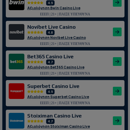
4.9
Αξιολόγηση Bwin Casino Live
ΕΕΕΠ | 21+ | ΠΑΙΞΕ ΥΠΕΥΘΥΝΑ
Novibet Live Casino
4.8
Αξιολόγηση Novibet Live Casino
ΕΕΕΠ | 21+ | ΠΑΙΞΕ ΥΠΕΥΘΥΝΑ
Bet365 Casino Live
4.7
Αξιολόγηση Bet365 Casino Live
ΕΕΕΠ | 21+ | ΠΑΙΞΕ ΥΠΕΥΘΥΝΑ
Superbet Casino Live
4.9
Αξιολόγηση Superbet Casino Live
ΕΕΕΠ | 21+ | ΠΑΙΞΕ ΥΠΕΥΘΥΝΑ
Stoiximan Casino Live
4.7
Αξιολόγηση Stoiximan Casino Live