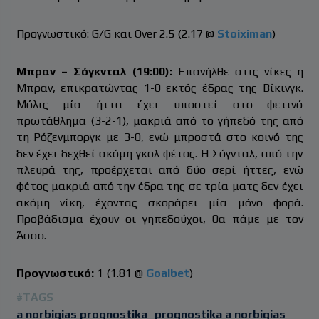
Προγνωστικό: G/G και Over 2.5 (2.17 @
Stoiximan
)
Μπραν – Σόγκνταλ (19:00):
Επανήλθε στις νίκες η
Μπραν, επικρατώντας 1-0 εκτός έδρας της Βίκινγκ.
Μόλις μία ήττα έχει υποστεί στο φετινό
πρωτάθλημα (3-2-1), μακριά από το γήπεδό της από
τη Ρόζενμποργκ με 3-0, ενώ μπροστά στο κοινό της
δεν έχει δεχθεί ακόμη γκολ φέτος. Η Σόγνταλ, από την
πλευρά της, προέρχεται από δύο σερί ήττες, ενώ
φέτος μακριά από την έδρα της σε τρία ματς δεν έχει
ακόμη νίκη, έχοντας σκοράρει μία μόνο φορά.
Προβάδισμα έχουν οι γηπεδούχοι, θα πάμε με τον
Άσσο.
Προγνωστικό:
1 (1.81 @
Goalbet
)
#TAGS
a norbigias prognostika
prognostika a norbigias