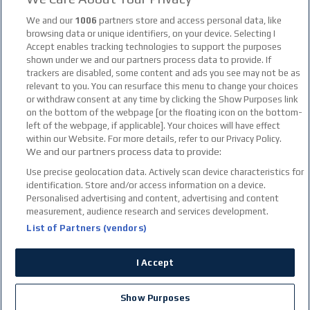
facebook social link
instagram social link
youtube social link
tiktok social link
twitter social link
discord social link
We and our
1006
partners store and access personal data, like
browsing data or unique identifiers, on your device. Selecting I
Accept enables tracking technologies to support the purposes
21+
shown under we and our partners process data to provide. If
trackers are disabled, some content and ads you see may not be as
relevant to you. You can resurface this menu to change your choices
or withdraw consent at any time by clicking the Show Purposes link
on the bottom of the webpage [or the floating icon on the bottom-
left of the webpage, if applicable]. Your choices will have effect
within our Website. For more details, refer to our Privacy Policy.
We and our partners process data to provide:
Use precise geolocation data. Actively scan device characteristics for
identification. Store and/or access information on a device.
Personalised advertising and content, advertising and content
measurement, audience research and services development.
List of Partners (vendors)
I Accept
© Copyright 2026
ΠΑΙΞΕ ΝΟΜΙΜΑ
Show Purposes