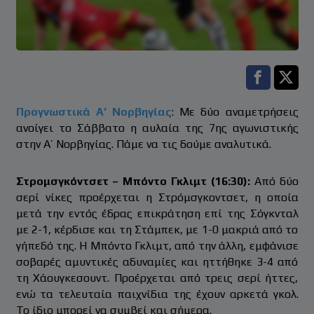
Facebook s
Twitt
Προγνωστικά Α’ Νορβηγίας
: Με δύο αναμετρήσεις
ανοίγει το Σάββατο η αυλαία της 7ης αγωνιστικής
στην Α’ Νορβηγίας. Πάμε να τις δούμε αναλυτικά.
Στρομσγκόντσετ – Μπόντο Γκλιμτ (16:30):
Από δύο
σερί νίκες προέρχεται η Στρόμσγκοντσετ, η οποία
μετά την εντός έδρας επικράτηση επί της Σόγκνταλ
με 2-1, κέρδισε και τη Στάμπεκ, με 1-0 μακριά από το
γήπεδό της. Η Μπόντο Γκλιμτ, από την άλλη, εμφάνισε
σοβαρές αμυντικές αδυναμίες και ηττήθηκε 3-4 από
τη Χάουγκεσουντ. Προέρχεται από τρεις σερί ήττες,
ενώ τα τελευταία παιχνίδια της έχουν αρκετά γκολ.
Το ίδιο μπορεί να συμβεί και σήμερα.