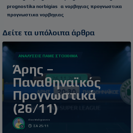
prognostika norbigias
α νορβηγιας προγνωστικα
προγνωστικα νορβηγιας
Δείτε τα υπόλοιπα άρθρα
ΑΝΑΛΎΣΕΙΣ ΠΆΜΕ ΣΤΟΊΧΗΜΑ
Άρης –
Παναθηναϊκός
Προγνωστικά
(26/11)
Ilias Maligiannis
ΣΑ 25/11