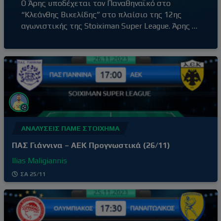
Ο Άρης υποδέχεται τον Παναθηναϊκό στο
“Κλεάνθης Βικελίδης” στο πλαίσιο της 12ης
αγωνιστικής της Stoiximan Super League. Άρης –
Παναθηναϊκός (20:30) Ο Άρης έβγαλε αντίδραση
με τη νίκη επί του Βόλου εκτός έδρας, με σκορ
0-2, αφήνοντας πίσω του την απρόσμενη ήττα
στο γήπεδό του από τον Ατρόμητο (1-3) δύο
αγωνιστικές πριν. Τρίτη νίκη στα
ΑΝΑΛΎΣΕΙΣ ΠΆΜΕ ΣΤΟΊΧΗΜΑ
ΠΑΣ Γιάννινα – ΑΕΚ Προγνωστικά (26/11)
Ilias Maligiannis
ΣΑ 25/11