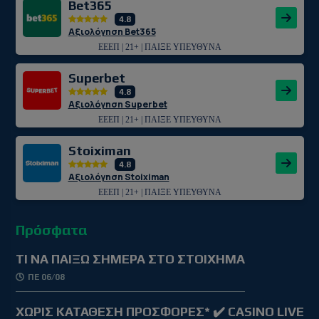
Bet365
4.8
Αξιολόγηση Bet365
ΕΕΕΠ | 21+ | ΠΑΙΞΕ ΥΠΕΥΘΥΝΑ
Superbet
4.8
Αξιολόγηση Superbet
ΕΕΕΠ | 21+ | ΠΑΙΞΕ ΥΠΕΥΘΥΝΑ
Stoiximan
4.8
Αξιολόγηση Stoiximan
ΕΕΕΠ | 21+ | ΠΑΙΞΕ ΥΠΕΥΘΥΝΑ
Πρόσφατα
TΙ ΝΑ ΠΑΙΞΩ ΣΗΜΕΡΑ ΣΤΟ ΣΤΟΙΧΗΜΑ
ΠΕ 06/08
ΧΩΡΙΣ ΚΑΤΑΘΕΣΗ ΠΡΟΣΦΟΡΕΣ* ✔️ CASINO LIVE