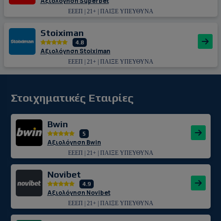
Αξιολόγηση Superbet
ΕΕΕΠ | 21+ | ΠΑΙΞΕ ΥΠΕΥΘΥΝΑ
Stoiximan
4.8
Αξιολόγηση Stoiximan
ΕΕΕΠ | 21+ | ΠΑΙΞΕ ΥΠΕΥΘΥΝΑ
Στοιχηματικές Εταιρίες
Bwin
5
Αξιολόγηση Bwin
ΕΕΕΠ | 21+ | ΠΑΙΞΕ ΥΠΕΥΘΥΝΑ
Novibet
4.9
Αξιολόγηση Novibet
ΕΕΕΠ | 21+ | ΠΑΙΞΕ ΥΠΕΥΘΥΝΑ