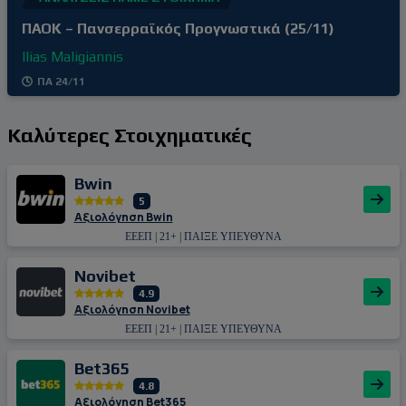
ΠΑΟΚ – Πανσερραϊκός Προγνωστικά (25/11)
Ilias Maligiannis
ΠΑ 24/11
Καλύτερες Στοιχηματικές
Bwin
5
Αξιολόγηση Bwin
ΕΕΕΠ | 21+ | ΠΑΙΞΕ ΥΠΕΥΘΥΝΑ
Novibet
4.9
Αξιολόγηση Novibet
ΕΕΕΠ | 21+ | ΠΑΙΞΕ ΥΠΕΥΘΥΝΑ
Bet365
4.8
Αξιολόγηση Bet365