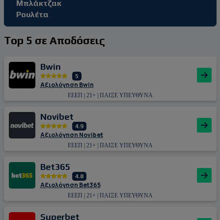
Μπλάκτζακ
Ρουλέτα
Top 5 σε Αποδόσεις
Bwin
5
Αξιολόγηση Bwin
ΕΕΕΠ | 21+ | ΠΑΙΞΕ ΥΠΕΥΘΥΝΑ
Novibet
4.9
Αξιολόγηση Novibet
ΕΕΕΠ | 21+ | ΠΑΙΞΕ ΥΠΕΥΘΥΝΑ
Bet365
4.8
Αξιολόγηση Bet365
ΕΕΕΠ | 21+ | ΠΑΙΞΕ ΥΠΕΥΘΥΝΑ
Superbet