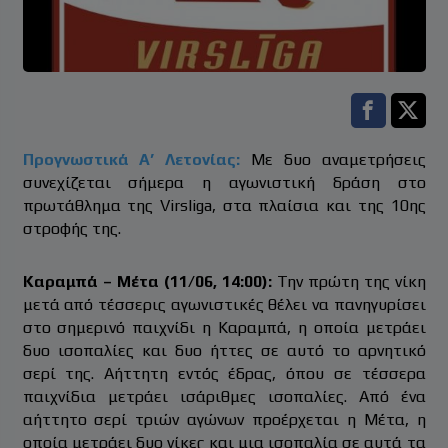
Facebook s
Twitt
Προγνωστικά Α’ Λετονίας:
Με δυο αναμετρήσεις
συνεχίζεται σήμερα η αγωνιστική δράση στο
πρωτάθλημα της Virsliga, στα πλαίσια και της 10ης
στροφής της.
Καραμπά – Μέτα (11/06, 14:00):
Την πρώτη της νίκη
μετά από τέσσερις αγωνιστικές θέλει να πανηγυρίσει
στο σημερινό παιχνίδι η Καραμπά, η οποία μετράει
δυο ισοπαλίες και δυο ήττες σε αυτό το αρνητικό
σερί της. Αήττητη εντός έδρας, όπου σε τέσσερα
παιχνίδια μετράει ισάριθμες ισοπαλίες. Από ένα
αήττητο σερί τριών αγώνων προέρχεται η Μέτα, η
οποία μετράει δυο νίκες και μια ισοπαλία σε αυτά τα