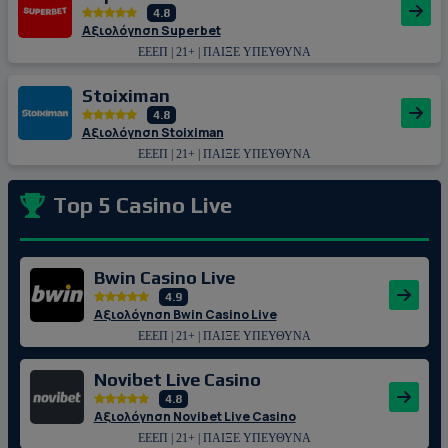
4.8
Αξιολόγηση Superbet
ΕΕΕΠ | 21+ | ΠΑΙΞΕ ΥΠΕΥΘΥΝΑ
Stoiximan
4.8
Αξιολόγηση Stoiximan
ΕΕΕΠ | 21+ | ΠΑΙΞΕ ΥΠΕΥΘΥΝΑ
Top 5 Casino Live
Bwin Casino Live
4.9
Αξιολόγηση Bwin Casino Live
ΕΕΕΠ | 21+ | ΠΑΙΞΕ ΥΠΕΥΘΥΝΑ
Novibet Live Casino
4.8
Αξιολόγηση Novibet Live Casino
ΕΕΕΠ | 21+ | ΠΑΙΞΕ ΥΠΕΥΘΥΝΑ