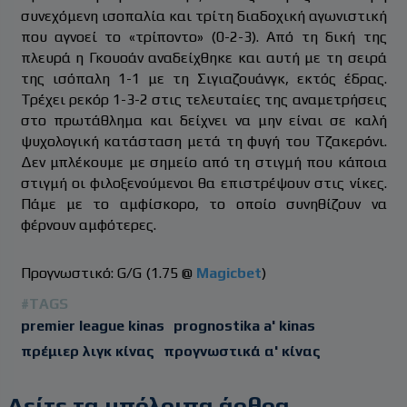
συνεχόμενη ισοπαλία και τρίτη διαδοχική αγωνιστική
που αγνοεί το «τρίποντο» (0-2-3). Από τη δική της
πλευρά η Γκουοάν αναδείχθηκε και αυτή με τη σειρά
της ισόπαλη 1-1 με τη Σιγιαζουάνγκ, εκτός έδρας.
Τρέχει ρεκόρ 1-3-2 στις τελευταίες της αναμετρήσεις
στο πρωτάθλημα και δείχνει να μην είναι σε καλή
ψυχολογική κατάσταση μετά τη φυγή του Τζακερόνι.
Δεν μπλέκουμε με σημείο από τη στιγμή που κάποια
στιγμή οι φιλοξενούμενοι θα επιστρέψουν στις νίκες.
Πάμε με το αμφίσκορο, το οποίο συνηθίζουν να
φέρνουν αμφότερες.
Προγνωστικό: G/G (1.75 @
Magicbet
)
#TAGS
premier league kinas
prognostika a' kinas
πρέμιερ λιγκ κίνας
προγνωστικά α' κίνας
Δείτε τα υπόλοιπα άρθρα