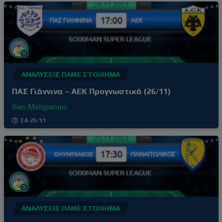
0-2, αφήνοντας πίσω του την απρόσμενη ήττα
στο γήπεδό του από τον Ατρόμητο (1-3) δύο
αγωνιστικές πριν. Τρίτη νίκη στα
ΑΝΑΛΎΣΕΙΣ ΠΆΜΕ ΣΤΟΊΧΗΜΑ
ΠΑΣ Γιάννινα – ΑΕΚ Προγνωστικά (26/11)
Ilias Maligiannis
ΣΑ 25/11
ΑΝΑΛΎΣΕΙΣ ΠΆΜΕ ΣΤΟΊΧΗΜΑ