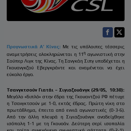
Facebook s
Twitt
Προγνωστικά Α’ Κίνας:
Με τις υπόλοιπες τέσσερις
η
αναμετρήσεις ολοκληρώνεται η 11
αγωνιστική στην
Σούπερ Λιγκ της Κίνας. Τη Σανγκάη Σιπγ υποδέχεται η
Γκουανγκζού Εβεργκράντε και αναμένεται να έχει
εύκολο έργο.
Τσανγκτσούν Γιατάι – Σιγιαζουάνγκ (29/05, 10:30):
Μεγάλο «διπλό» στην έδρα της Γκουαντζού ΡΦ πέτυχε
η Τσανγκτσούν με 1-0, εκτός έδρας. Πρώτη νίκη στο
πρωτάθλημα, έπειτα από εννιά αγωνιστικές (0-3-6).
Από την άλλη πλευρά η Σιγιαζουάνγκ αναδείχθηκε
ισόπαλη 1-1 με τη Γκουοάν. Δεύτερη σερί ισοπαλία
και τρίτη συνεχόμενη αγωνιστική αήττητη (0-2-1).