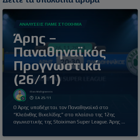
ΑΝΑΛΎΣΕΙΣ ΠΆΜΕ ΣΤΟΊΧΗΜΑ
Άρης –
Παναθηναϊκός
Προγνωστικά
(26/11)
Ilias Maligiannis
ΣΑ 25/11
Ο Άρης υποδέχεται τον Παναθηναϊκό στο
“Κλεάνθης Βικελίδης” στο πλαίσιο της 12ης
αγωνιστικής της Stoiximan Super League. Άρης –
Παναθηναϊκός (20:30) Ο Άρης έβγαλε αντίδραση
με τη νίκη επί του Βόλου εκτός έδρας, με σκορ