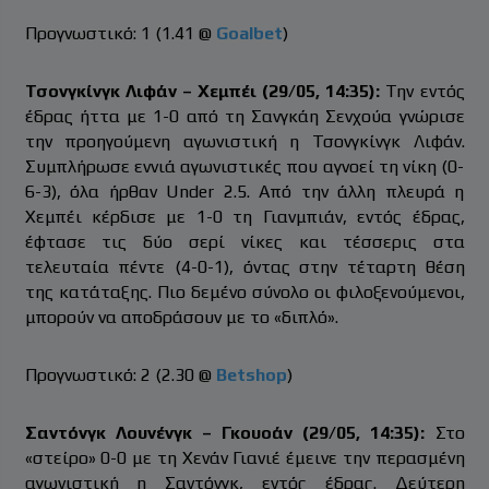
Προγνωστικό: 1 (1.41 @
Goalbet
)
Τσονγκίνγκ Λιφάν – Χεμπέι (29/05, 14:35):
Την εντός
έδρας ήττα με 1-0 από τη Σανγκάη Σενχούα γνώρισε
την προηγούμενη αγωνιστική η Τσονγκίνγκ Λιφάν.
Συμπλήρωσε εννιά αγωνιστικές που αγνοεί τη νίκη (0-
6-3), όλα ήρθαν Under 2.5. Από την άλλη πλευρά η
Χεμπέι κέρδισε με 1-0 τη Γιανμπιάν, εντός έδρας,
έφτασε τις δύο σερί νίκες και τέσσερις στα
τελευταία πέντε (4-0-1), όντας στην τέταρτη θέση
της κατάταξης. Πιο δεμένο σύνολο οι φιλοξενούμενοι,
μπορούν να αποδράσουν με το «διπλό».
Προγνωστικό: 2 (2.30 @
Betshop
)
Σαντόνγκ Λουνένγκ – Γκουοάν (29/05, 14:35):
Στο
«στείρο» 0-0 με τη Χενάν Γιανιέ έμεινε την περασμένη
αγωνιστική η Σαντόνγκ, εντός έδρας. Δεύτερη