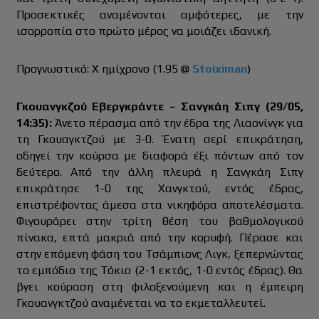
Προσεκτικές αναμένονται αμφότερες, με την
ισορροπία στο πρώτο μέρος να μοιάζει ιδανική.
Προγνωστικό: Χ ημίχρονο (1.95 @
Stoiximan
)
Γκουανγκζού Εβεργκράντε – Σανγκάη Σιπγ (29/05,
14:35):
Άνετο πέρασμα από την έδρα της Λιαονίνγκ για
τη Γκουαγκτζού με 3-0. Ένατη σερί επικράτηση,
οδηγεί την κούρσα με διαφορά έξι πόντων από τον
δεύτερο. Από την άλλη πλευρά η Σανγκάη Σιπγ
επικράτησε 1-0 της Χανγκτού, εντός έδρας,
επιστρέφοντας άμεσα στα νικηφόρα αποτελέσματα.
Φιγουράρει στην τρίτη θέση του βαθμολογικού
πίνακα, επτά μακριά από την κορυφή. Πέρασε και
στην επόμενη φάση του Τσάμπιονς Λιγκ, ξεπερνώντας
το εμπόδιο της Τόκιο (2-1 εκτός, 1-0 εντός έδρας). Θα
βγει κούραση στη φιλοξενούμενη και η έμπειρη
Γκουανγκτζού αναμένεται να το εκμεταλλευτεί.