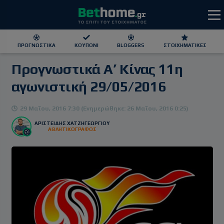
ΠΡΟΓΝΩΣΤΙΚΆ
ΚΟΥΠΌΝΙ
BLOGGERS
ΣΤΟΙΧΗΜΑΤΙΚΕΣ
Προγνωστικά Α’ Κίνας 11η
ΕΕΕΠ | 21+ | ΠΑΙΞΕ ΥΠΕΥΘΥΝΑ
αγωνιστική 29/05/2016
29 Μαΐου, 2016 7:30 (Ενημερώθηκε: 26 Μαΐου, 2016 0:25)
ΑΡΙΣΤΕΊΔΗΣ ΧΑΤΖΗΓΕΩΡΓΊΟΥ
ΑΘΛΗΤΙΚΟΓΡΑΦΟΣ