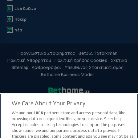
Live Καζίνο
Πόκερ
Νέα
Προγνωστικά Στοιχήματος
Bet365
Stoiximan
Πολιτική Απορρήτου
Πολιτική Χρήσης Cookies
Σχετικά
Sitemap
Αρθρογράφοι
Υπεύθυνος Στοιχηματισμός
Bethome Business Model
We Care About Your Privacy
facebook social link
instagram social link
youtube social link
tiktok social link
twitter social link
discord social link
We and our
1006
partners store and access personal data, like
browsing data or unique identifiers, on your device. Selecting I
Accept enables tracking technologies to support the purposes
21+
shown under we and our partners process data to provide. If
trackers are disabled, some content and ads you see may not be as