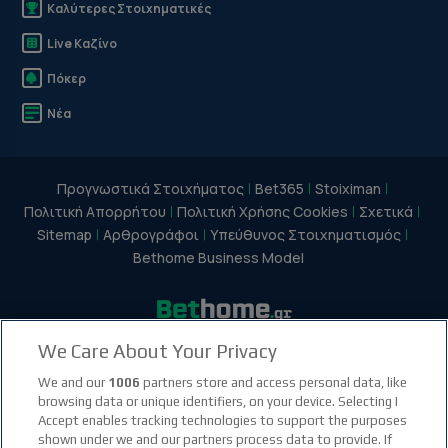
Καλύτερες Στοιχηματικές
Live Καζίνο
Πόκερ
Νέα
Προγνωστικά Στοιχήματος
Bet365
Stoiximan
Πολιτική Απορρήτου
Πολιτική Χρήσης Cookies
Σχετικά
Sitemap
Αρθρογράφοι
Υπεύθυνος Στοιχηματισμός
Bethome Business Model
We Care About Your Privacy
facebook social link
instagram social link
youtube social link
tiktok social link
twitter social link
discord social link
We and our
1006
partners store and access personal data, like
browsing data or unique identifiers, on your device. Selecting I
Accept enables tracking technologies to support the purposes
21+
shown under we and our partners process data to provide. If