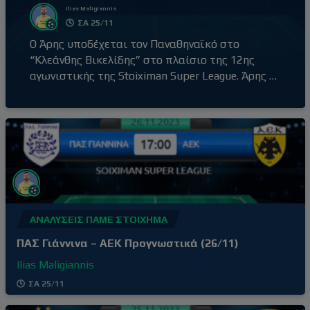
Ilias Maligiannis
ΣΑ 25/11
Ο Άρης υποδέχεται τον Παναθηναϊκό στο
“Κλεάνθης Βικελίδης” στο πλαίσιο της 12ης
αγωνιστικής της Stoiximan Super League. Άρης –
Παναθηναϊκός (20:30) Ο Άρης έβγαλε αντίδραση
με τη νίκη επί του Βόλου εκτός έδρας, με σκορ
0-2, αφήνοντας πίσω του την απρόσμενη ήττα
στο γήπεδό του από τον Ατρόμητο (1-3) δύο
αγωνιστικές πριν. Τρίτη νίκη στα
ΑΝΑΛΎΣΕΙΣ ΠΆΜΕ ΣΤΟΊΧΗΜΑ
ΠΑΣ Γιάννινα – ΑΕΚ Προγνωστικά (26/11)
Ilias Maligiannis
ΣΑ 25/11