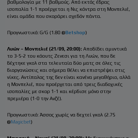
βαθμολογία με 11 βαθμούς. Από εκτός έδρας
ισοπαλία 1-1 προέρχεται η Νις κόντρα στη Μονπελιέ,
είναι ομάδα που σκοράρει σχεδόν πάντα.
Προγνωστικό: G/G (1.80 @
Betshop
)
Λυών – Μονπελιέ (21/09, 20:00):
Αποδίδει αμυντικά
το 3-5-2 του κόουτς Ζενεσι για τη Λυών, που δε
δέχτηκε γκολ στα τελευταία δύο ματς σε όλες τις
διοργανώσεις και σήμερα θέλει να επιστρέψει στις
νίκες. Αντίπαλος της δεν είναι κανένα μεγαθήριο, αλλά
η Μονπελιέ, που προέρχεται από τρεις διαδοχικές
ισοπαλίες με σκορ 1-1 και κέρδισε μόνο στην
πρεμιέρα (1-0 την Ανζέ).
Προγνωστικό: Άσσος χωρίς να δεχτεί γκολ (2.75
@
Magicbet
)