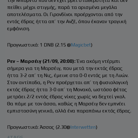
την Μπορντό που δεν έχει βρει σταθερότητα και δεν
πείθει μέχρι στιγμής, παρά τα ορισμένα μεγάλα
αποτελέσματα. Οι Γιρονδίνοι προέρχονται από την
εντός έδρας ήττα απ’ την Ανζέ, όπου έκαναν τραγική
εμφάνιση.
Προγνωστικό: 1 DNB (2.15 @
Magicbet
)
Ρεν – Μαρσέιγ (21/09, 20:00):
Ένα ακόμη ντέρμπι
σήμερα για τη Μαρσέιγ, που μετά την εκτός έδρας
ήττα 3-2 απ’ τη Νις, έμεινε στο 0-0 εντός με τη Λυών.
Στον αντίποδα, η Ρεν προέρχεται απ’ τη φυσιολογική
εκτός έδρας ήττα 3-0 απ’ τη Μονακό, ωστόσο φέτος
μετράει 2/2 εντός έδρας νίκες χωρίς να δεχτεί γκολ.
Θα πάμε με τον άσσο, καθώς η Μαρσέιγ δεν εμπνέει
εμπιστοσύνη γενικά, αλλά ένα παραπάνω εκτός έδρας.
Προγνωστικό: Άσσος (2.30@
Interwetten
)
#TAGS