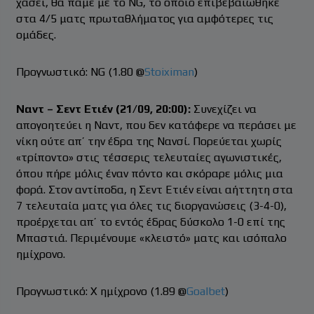
χάσει, θα πάμε με το NG, το οποίο επιβεβαιώθηκε
στα 4/5 ματς πρωταθλήματος για αμφότερες τις
ομάδες.
Προγνωστικό: ΝG (1.80 @
Stoiximan
)
Ναντ – Σεντ Ετιέν (21/09, 20:00):
Συνεχίζει να
απογοητεύει η Ναντ, που δεν κατάφερε να περάσει με
νίκη ούτε απ’ την έδρα της Νανσί. Πορεύεται χωρίς
«τρίποντο» στις τέσσερις τελευταίες αγωνιστικές,
όπου πήρε μόλις έναν πόντο και σκόραρε μόλις μια
φορά. Στον αντίποδα, η Σεντ Ετιέν είναι αήττητη στα
7 τελευταία ματς για όλες τις διοργανώσεις (3-4-0),
προέρχεται απ’ το εντός έδρας δύσκολο 1-0 επί της
Μπαστιά. Περιμένουμε «κλειστό» ματς και ισόπαλο
ημίχρονο.
Προγνωστικό: Χ ημίχρονο (1.89 @
Goalbet
)