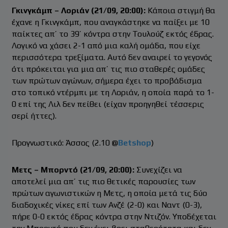
Γκινγκάμπ – Λοριάν (21/09, 20:00):
Κάποια στιγμή θα
έχανε η Γκινγκάμπ, που αναγκάστηκε να παίξει με 10
παίκτες απ’ το 39’ κόντρα στην Τουλούζ εκτός έδρας.
Λογικό να χάσει 2-1 από μια καλή ομάδα, που είχε
περισσότερα τρεξίματα. Αυτό δεν αναιρεί το γεγονός
ότι πρόκειται για μια απ’ τις πιο σταθερές ομάδες
των πρώτων αγώνων, σήμερα έχει το προβάδισμα
στο τοπικό ντέρμπι με τη Λοριάν, η οποία παρά το 1-
0 επί της Λιλ δεν πείθει (είχαν προηγηθεί τέσσερις
σερί ήττες).
Προγνωστικό: Άσσος (2.10 @
Betshop
)
Μετς – Μπορντό (21/09, 20:00):
Συνεχίζει να
αποτελεί μια απ’ τις πιο θετικές παρουσίες των
πρώτων αγωνιστικών η Μετς, η οποία μετά τις δύο
διαδοχικές νίκες επί των Ανζέ (2-0) και Ναντ (0-3),
πήρε 0-0 εκτός έδρας κόντρα στην Ντιζόν. Υποδέχεται