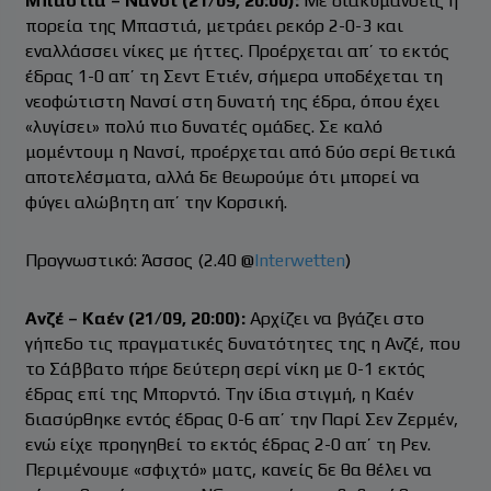
Μπαστιά – Νανσί (21/09, 20:00):
Με διακυμάνσεις η
πορεία της Μπαστιά, μετράει ρεκόρ 2-0-3 και
εναλλάσσει νίκες με ήττες. Προέρχεται απ’ το εκτός
έδρας 1-0 απ’ τη Σεντ Ετιέν, σήμερα υποδέχεται τη
νεοφώτιστη Νανσί στη δυνατή της έδρα, όπου έχει
«λυγίσει» πολύ πιο δυνατές ομάδες. Σε καλό
μομέντουμ η Νανσί, προέρχεται από δύο σερί θετικά
αποτελέσματα, αλλά δε θεωρούμε ότι μπορεί να
φύγει αλώβητη απ’ την Κορσική.
Προγνωστικό: Άσσος (2.40 @
Interwetten
)
Ανζέ – Καέν (21/09, 20:00):
Αρχίζει να βγάζει στο
γήπεδο τις πραγματικές δυνατότητες της η Ανζέ, που
το Σάββατο πήρε δεύτερη σερί νίκη με 0-1 εκτός
έδρας επί της Μπορντό. Την ίδια στιγμή, η Καέν
διασύρθηκε εντός έδρας 0-6 απ’ την Παρί Σεν Ζερμέν,
ενώ είχε προηγηθεί το εκτός έδρας 2-0 απ’ τη Ρεν.
Περιμένουμε «σφιχτό» ματς, κανείς δε θα θέλει να