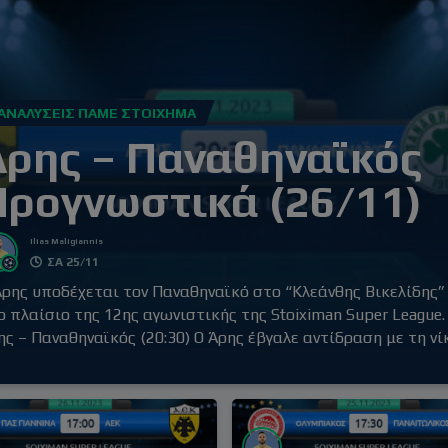
ΑΝΑΛΎΣΕΙΣ ΠΆΜΕ ΣΤΟΊΧΗΜΑ
Άρης – Παναθηναϊκός
Προγνωστικά (26/11)
Ilias Maligiannis
ΣΑ 25/11
Άρης υποδέχεται τον Παναθηναϊκό στο “Κλεάνθης Βικελίδης”
ο πλαίσιο της 12ης αγωνιστικής της Stoiximan Super League.
ης – Παναθηναϊκός (20:30) Ο Άρης έβγαλε αντίδραση με τη νί
ί του Βόλου εκτός έδρας, με σκορ 0-2, αφήνοντας πίσω του 
ρόσμενη ήττα στο γήπεδό του από τον Ατρόμητο (1-3) δύο
ωνιστικές πριν. Τρίτη νίκη στα