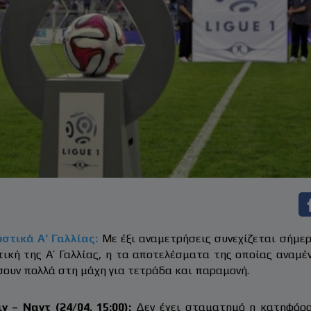
στικά Α’ Γαλλίας:
Με έξι αναμετρήσεις συνεχίζεται σήμε
ική της Α’ Γαλλίας, η τα αποτελέσματα της οποίας αναμέ
ουν πολλά στη μάχη για τετράδα και παραμονή.
γ – Ναντ (24/04, 15:00):
Δεν έχει σταματημό η κατηφόρα