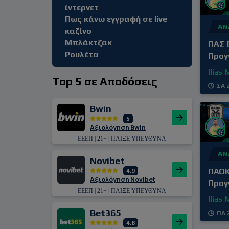
ίντερνετ
Πως κάνω εγγραφή σε live
ΑΝ
καζίνο
Μπλάκτζακ
ΠΑΣ 
Ρουλέτα
Προγ
Ilias 
Top 5 σε Αποδόσεις
ΣΑ 
Bwin
5
Αξιολόγηση Bwin
ΕΕΕΠ | 21+ | ΠΑΙΞΕ ΥΠΕΥΘΥΝΑ
ΑΝ
Novibet
ΠΑΟΚ
4.9
Αξιολόγηση Novibet
Προγ
ΕΕΕΠ | 21+ | ΠΑΙΞΕ ΥΠΕΥΘΥΝΑ
Ilias 
Bet365
ΠΑ 
4.8