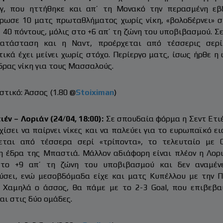
γ, που ηττήθηκε και απ’ τη Μονακό την περασμένη εβ
ρωσε 10 ματς πρωταθλήματος χωρίς νίκη, «βολοδέρνει» σ
 40 πόντους, μόλις στο +6 απ’ τη ζώνη του υποβιβασμού. Σ
ατάσταση και η Ναντ, προέρχεται από τέσσερις σερί
ικά έχει μείνει χωρίς στόχο. Περίεργο ματς, ίσως ήρθε η
δρας νίκη για τους Μασσαλούς.
τικό: Άσσος (1.80 @
Stoiximan
)
ιέν – Λοριάν (24/04, 18:00):
Σε σπουδαία φόρμα η Σεντ Ετιέ
χίσει να παίρνει νίκες και να παλεύει για το ευρωπαϊκό ει
εται από τέσσερα σερί «τρίποντα», το τελευταίο με 
η έδρα της Μπαστιά. Μάλλον αδιάφορη είναι πλέον η Λορι
στο +9 απ’ τη ζώνη του υποβιβασμού και δεν αναμέν
εύσει, ενώ μεσοβδόμαδα είχε και ματς Κυπέλλου με την Π
. Χαμηλά ο άσσος, θα πάμε με το 2-3 Goal, που επιβεβα
αι στις δύο ομάδες.