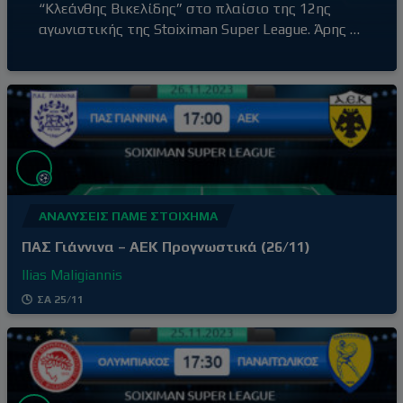
“Κλεάνθης Βικελίδης” στο πλαίσιο της 12ης
αγωνιστικής της Stoiximan Super League. Άρης –
Παναθηναϊκός (20:30) Ο Άρης έβγαλε αντίδραση
με τη νίκη επί του Βόλου εκτός έδρας, με σκορ
0-2, αφήνοντας πίσω του την απρόσμενη ήττα
στο γήπεδό του από τον Ατρόμητο (1-3) δύο
αγωνιστικές πριν. Τρίτη νίκη στα
ΑΝΑΛΎΣΕΙΣ ΠΆΜΕ ΣΤΟΊΧΗΜΑ
ΠΑΣ Γιάννινα – ΑΕΚ Προγνωστικά (26/11)
Ilias Maligiannis
ΣΑ 25/11