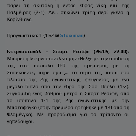
πάρει τη σκυτάλη η εντός έδρας νίκη επί της
Παλμέιρας (2-1). Δε… σηκώνει τρίτη σερί γκέλα η
Κορίνθιανς.
Προγνωστικό: 1 (1.62 @
Stoiximan
)
Ιντερνασιονάλ – Σπορτ Ρεσίφε (26/05, 22:00):
Μπορεί η Ιντερνασιονάλ να μην έθελξε με την απόδοσή
της στο ισόπαλο 0-0 της πρεμιέρας με τη
Σαπεκοένσε, πήρε όμως… το αίμα της πίσω στο
πλαίσιο της 2ης αγωνιστικής, φεύγοντας με ένα
μεγάλο διπλό από την έδρα της Σάο Πάολο (1-2).
Συγκομιδή ενός βαθμού μετρά η Σπορτ Ρεσίφε, από
το ισόπαλο 1-1 της 2ης αγωνιστικής με την
Μποταφόγκο (στην πρεμιέρα ηττήθηκε με 1-0 από τη
Φλαμένγκο). Με προβάδισμα για το τρίποντο οι
γηπεδούχοι.