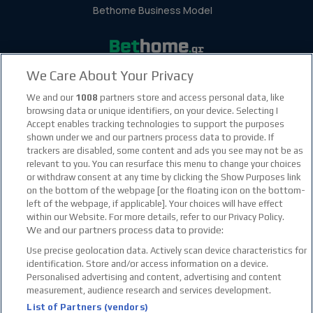
Bethome Business Model
We Care About Your Privacy
facebook social link
instagram social link
youtube social link
tiktok social link
twitter social link
discord social link
We and our
1008
partners store and access personal data, like
browsing data or unique identifiers, on your device. Selecting I
Accept enables tracking technologies to support the purposes
21+
shown under we and our partners process data to provide. If
trackers are disabled, some content and ads you see may not be as
relevant to you. You can resurface this menu to change your choices
or withdraw consent at any time by clicking the Show Purposes link
on the bottom of the webpage [or the floating icon on the bottom-
left of the webpage, if applicable]. Your choices will have effect
within our Website. For more details, refer to our Privacy Policy.
We and our partners process data to provide:
Use precise geolocation data. Actively scan device characteristics for
identification. Store and/or access information on a device.
Personalised advertising and content, advertising and content
measurement, audience research and services development.
List of Partners (vendors)