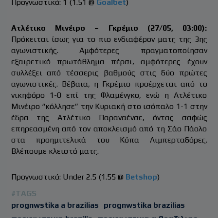
Προγνωστικό: 1 (1.51 @
Goalbet
)
Ατλέτικο Μινέιρο – Γκρέμιο (27/05, 03:00):
Πρόκειται ίσως για το πιο ενδιαφέρον ματς της 3ης
αγωνιστικής. Αμφότερες πραγματοποίησαν
εξαιρετικό πρωτάθλημα πέρσι, αμφότερες έχουν
συλλέξει από τέσσερις βαθμούς στις δύο πρώτες
αγωνιστικές. Βέβαια, η Γκρέμιο προέρχεται από το
νικηφόρο 1-0 επί της Φλαμένγκο, ενώ η Ατλέτικο
Μινέιρο “κόλλησε” την Κυριακή στο ισόπαλο 1-1 στην
έδρα της Ατλέτικο Παραναένσε, όντας σαφώς
επηρεασμένη από τον αποκλεισμό από τη Σάο Πάολο
στα προημιτελικά του Κόπα Λιμπερταδόρες.
Βλέπουμε κλειστό ματς.
Προγνωστικό: Under 2.5 (1.55 @
Betshop
)
#TAGS
prognwstika a brazilias
prognwstika brazilias