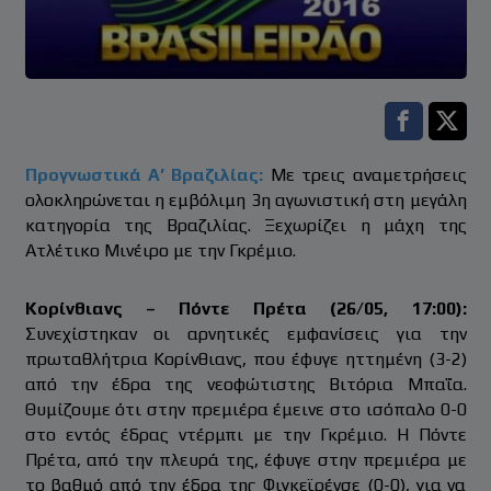
Facebook s
Twitt
Προγνωστικά Α’ Βραζιλίας:
Με τρεις αναμετρήσεις
ολοκληρώνεται η εμβόλιμη 3η αγωνιστική στη μεγάλη
κατηγορία της Βραζιλίας. Ξεχωρίζει η μάχη της
Ατλέτικο Μινέιρο με την Γκρέμιο.
Κορίνθιανς – Πόντε Πρέτα (26/05, 17:00):
Συνεχίστηκαν οι αρνητικές εμφανίσεις για την
πρωταθλήτρια Κορίνθιανς, που έφυγε ηττημένη (3-2)
από την έδρα της νεοφώτιστης Βιτόρια Μπαΐα.
Θυμίζουμε ότι στην πρεμιέρα έμεινε στο ισόπαλο 0-0
στο εντός έδρας ντέρμπι με την Γκρέμιο. Η Πόντε
Πρέτα, από την πλευρά της, έφυγε στην πρεμιέρα με
το βαθμό από την έδρα της Φιγκεϊρένσε (0-0), για να