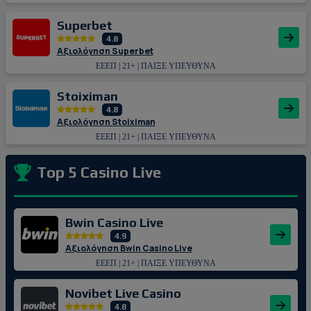
Superbet
4.8
Αξιολόγηση Superbet
ΕΕΕΠ | 21+ | ΠΑΙΞΕ ΥΠΕΥΘΥΝΑ
Stoiximan
4.8
Αξιολόγηση Stoiximan
ΕΕΕΠ | 21+ | ΠΑΙΞΕ ΥΠΕΥΘΥΝΑ
Top 5 Casino Live
Bwin Casino Live
4.9
Αξιολόγηση Bwin Casino Live
ΕΕΕΠ | 21+ | ΠΑΙΞΕ ΥΠΕΥΘΥΝΑ
Novibet Live Casino
4.8