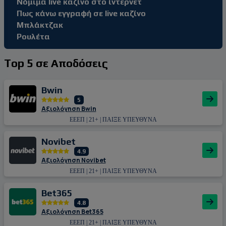
Νόμιμα live καζίνο στο ίντερνετ
Πως κάνω εγγραφή σε live καζίνο
Μπλάκτζακ
Ρουλέτα
Top 5 σε Αποδόσεις
Bwin
5
Αξιολόγηση Bwin
ΕΕΕΠ | 21+ | ΠΑΙΞΕ ΥΠΕΥΘΥΝΑ
Novibet
4.9
Αξιολόγηση Novibet
ΕΕΕΠ | 21+ | ΠΑΙΞΕ ΥΠΕΥΘΥΝΑ
Bet365
4.8
Αξιολόγηση Bet365
ΕΕΕΠ | 21+ | ΠΑΙΞΕ ΥΠΕΥΘΥΝΑ