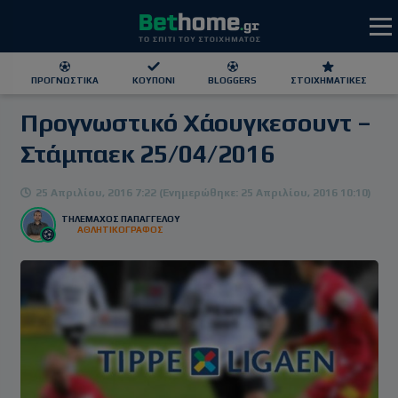
ΠΡΟΓΝΩΣΤΙΚΆ
ΚΟΥΠΌΝΙ
BLOGGERS
ΣΤΟΙΧΗΜΑΤΙΚΕΣ
Προγνωστικό Χάουγκεσουντ –
ΕΕΕΠ | 21+ | ΠΑΙΞΕ ΥΠΕΥΘΥΝΑ
Στάμπαεκ 25/04/2016
25 Απριλίου, 2016 7:22 (Ενημερώθηκε: 25 Απριλίου, 2016 10:10)
ΤΗΛΈΜΑΧΟΣ ΠΑΠΑΓΓΈΛΟΥ
ΑΘΛΗΤΙΚΟΓΡΑΦΟΣ