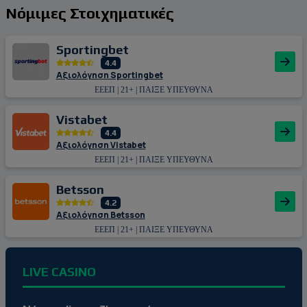
Νόμιμες Στοιχηματικές
Sportingbet
4.4
Αξιολόγηση Sportingbet
ΕΕΕΠ | 21+ | ΠΑΙΞΕ ΥΠΕΥΘΥΝΑ
Vistabet
4.4
Αξιολόγηση Vistabet
ΕΕΕΠ | 21+ | ΠΑΙΞΕ ΥΠΕΥΘΥΝΑ
Betsson
4.2
Αξιολόγηση Betsson
ΕΕΕΠ | 21+ | ΠΑΙΞΕ ΥΠΕΥΘΥΝΑ
LIVE CASINO