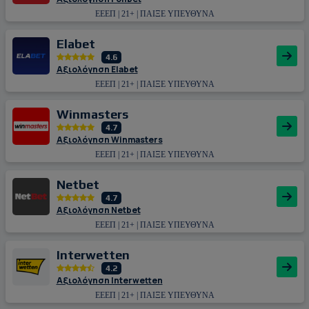
ΕΕΕΠ | 21+ | ΠΑΙΞΕ ΥΠΕΥΘΥΝΑ
Εlabet
4.6
Αξιολόγηση Εlabet
ΕΕΕΠ | 21+ | ΠΑΙΞΕ ΥΠΕΥΘΥΝΑ
Winmasters
4.7
Αξιολόγηση Winmasters
ΕΕΕΠ | 21+ | ΠΑΙΞΕ ΥΠΕΥΘΥΝΑ
Netbet
4.7
Αξιολόγηση Netbet
ΕΕΕΠ | 21+ | ΠΑΙΞΕ ΥΠΕΥΘΥΝΑ
Interwetten
4.2
Αξιολόγηση Interwetten
ΕΕΕΠ | 21+ | ΠΑΙΞΕ ΥΠΕΥΘΥΝΑ