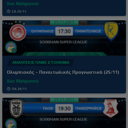
Ilias Maligiannis
ΣΑ 25/11
ΑΝΑΛΎΣΕΙΣ ΠΆΜΕ ΣΤΟΊΧΗΜΑ
Ολυμπιακός – Παναιτωλικός Προγνωστικά (25/11)
Ilias Maligiannis
ΠΑ 24/11