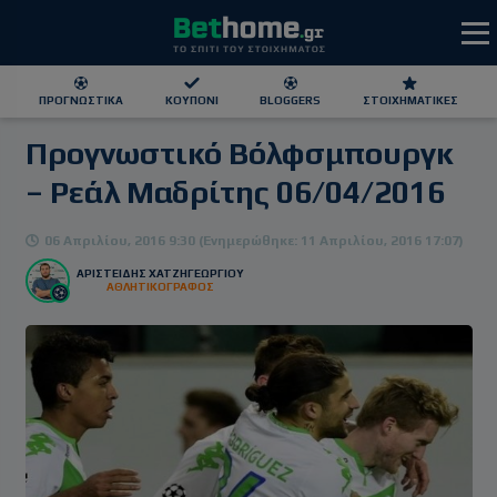
ΠΡΟΓΝΩΣΤΙΚΆ
ΚΟΥΠΌΝΙ
BLOGGERS
ΣΤΟΙΧΗΜΑΤΙΚΕΣ
Προγνωστικό Βόλφσμπουργκ
ΕΕΕΠ | 21+ | ΠΑΙΞΕ ΥΠΕΥΘΥΝΑ
– Ρεάλ Μαδρίτης 06/04/2016
06 Απριλίου, 2016 9:30 (Ενημερώθηκε: 11 Απριλίου, 2016 17:07)
ΑΡΙΣΤΕΊΔΗΣ ΧΑΤΖΗΓΕΩΡΓΊΟΥ
ΑΘΛΗΤΙΚΟΓΡΑΦΟΣ