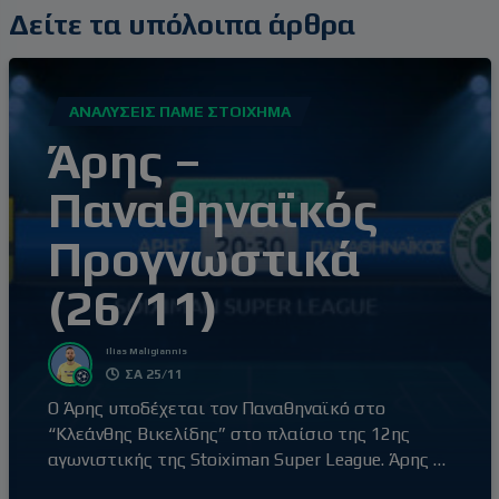
Δείτε τα υπόλοιπα άρθρα
ΑΝΑΛΎΣΕΙΣ ΠΆΜΕ ΣΤΟΊΧΗΜΑ
Άρης –
Παναθηναϊκός
Προγνωστικά
(26/11)
Ilias Maligiannis
ΣΑ 25/11
Ο Άρης υποδέχεται τον Παναθηναϊκό στο
“Κλεάνθης Βικελίδης” στο πλαίσιο της 12ης
αγωνιστικής της Stoiximan Super League. Άρης –
Παναθηναϊκός (20:30) Ο Άρης έβγαλε αντίδραση