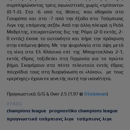
συμπληρώνοντας τρεις αγωνιστικές χωρίς «τρίποντο»
(0-1-2). Στο -6 από τις θέσεις που οδηγούν στο
Γιουρόπα και στο -7 από την έξοδο στο Τσάμπιονς
Λιγκ της επόμενης σεζόν. Από την άλλη πλευρά η Ρεάλ
Μαδρίτης, επικρατώντας δις της Ρόμα (2-0 εκτός, 2-
0 εντός) έκανε το αυτονόητο και πήρε την πρόκριση
στην επόμενη φάση. Με την ψυχολογία στα ύψη μετά
τη νίκη στο Ελ Κλάσικο επί της Μπαρτσελόνα 2-1,
εκτός έδρας ταξιδεύει στη Γερμανία για το πρώτο
βήμα. Σκοράρουν στα πέντε τελευταία εντός έδρας
παιχνίδια τους στη διοργάνωση οι «λύκοι», με τους
«μερένχες» έχουν εκ γενετής αυτή την ικανότητα.
Προγνωστικό: G/G & Over 2.5 (1.97 @
Stoiximan
)
#TAGS
champions league
prognostiko champions league
προγνωστικό τσάμπιονς λιγκ
τσάμπιονς λιγκ