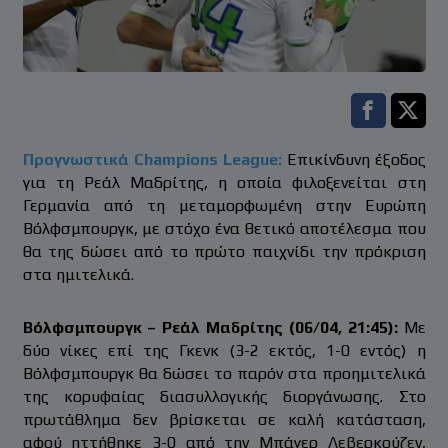
Facebook s
Twitt
Προγνωστικά Champions League:
Επικίνδυνη έξοδος
για τη Ρεάλ Μαδρίτης, η οποία φιλοξενείται στη
Γερμανία από τη μεταμορφωμένη στην Ευρώπη
Βόλφσμπουργκ, με στόχο ένα θετικό αποτέλεσμα που
θα της δώσει από το πρώτο παιχνίδι την πρόκριση
στα ημιτελικά.
Βόλφσμπουργκ – Ρεάλ Μαδρίτης (06/04, 21:45):
Με
δύο νίκες επί της Γκενκ (3-2 εκτός, 1-0 εντός) η
Βόλφσμπουργκ θα δώσει το παρόν στα προημιτελικά
της κορυφαίας διασυλλογικής διοργάνωσης. Στο
πρωτάθλημα δεν βρίσκεται σε καλή κατάσταση,
αφού ηττήθηκε 3-0 από την Μπάγερ Λεβερκούζεν,