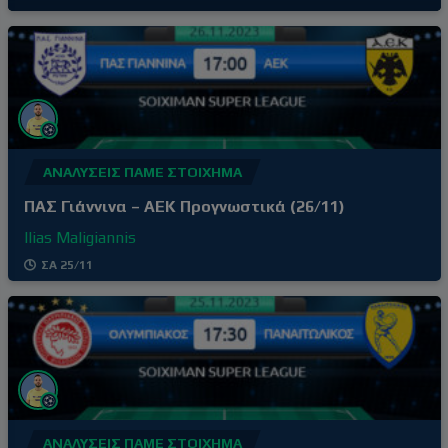
με τη νίκη επί του Βόλου εκτός έδρας, με σκορ
0-2, αφήνοντας πίσω του την απρόσμενη ήττα
στο γήπεδό του από τον Ατρόμητο (1-3) δύο
αγωνιστικές πριν. Τρίτη νίκη στα
ΑΝΑΛΎΣΕΙΣ ΠΆΜΕ ΣΤΟΊΧΗΜΑ
ΠΑΣ Γιάννινα – ΑΕΚ Προγνωστικά (26/11)
Ilias Maligiannis
ΣΑ 25/11
ΑΝΑΛΎΣΕΙΣ ΠΆΜΕ ΣΤΟΊΧΗΜΑ