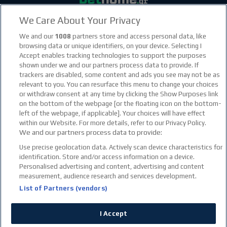
We Care About Your Privacy
facebook social link
instagram social link
youtube social link
tiktok social link
twitter social link
discord social link
We and our
1008
partners store and access personal data, like
browsing data or unique identifiers, on your device. Selecting I
Accept enables tracking technologies to support the purposes
21+
shown under we and our partners process data to provide. If
trackers are disabled, some content and ads you see may not be as
relevant to you. You can resurface this menu to change your choices
or withdraw consent at any time by clicking the Show Purposes link
on the bottom of the webpage [or the floating icon on the bottom-
left of the webpage, if applicable]. Your choices will have effect
within our Website. For more details, refer to our Privacy Policy.
We and our partners process data to provide:
Use precise geolocation data. Actively scan device characteristics for
identification. Store and/or access information on a device.
Personalised advertising and content, advertising and content
measurement, audience research and services development.
List of Partners (vendors)
I Accept
© Copyright 2026