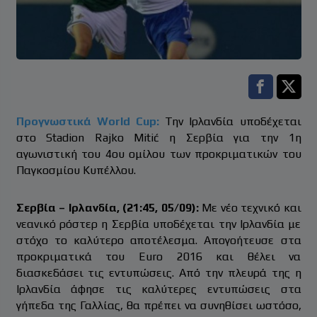
Facebook s
Twitt
Προγνωστικά World Cup:
Την Ιρλανδία υποδέχεται
στο Stadion Rajko Mitić η Σερβία για την 1η
αγωνιστική του 4ου ομίλου των προκριματικών του
Παγκοσμίου Κυπέλλου.
Σερβία – Ιρλανδία, (21:45, 05/09):
Με νέο τεχνικό και
νεανικό ρόστερ η Σερβία υποδέχεται την Ιρλανδία με
στόχο το καλύτερο αποτέλεσμα. Απογοήτευσε στα
προκριματικά του Euro 2016 και θέλει να
διασκεδάσει τις εντυπώσεις. Από την πλευρά της η
Ιρλανδία άφησε τις καλύτερες εντυπώσεις στα
γήπεδα της Γαλλίας, θα πρέπει να συνηθίσει ωστόσο,