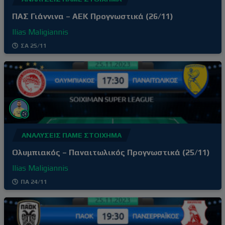
ΠΑΣ Γιάννινα – ΑΕΚ Προγνωστικά (26/11)
Ilias Maligiannis
ΣΑ 25/11
ΑΝΑΛΎΣΕΙΣ ΠΆΜΕ ΣΤΟΊΧΗΜΑ
Ολυμπιακός – Παναιτωλικός Προγνωστικά (25/11)
Ilias Maligiannis
ΠΑ 24/11