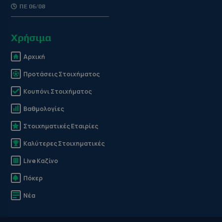
ΠΕ 06/08
Χρήσιμα
Αρχική
Προτάσεις Στοιχήματος
Κουπόνι Στοιχήματος
Βαθμολογίες
Στοιχηματικές Εταιρίες
Καλύτερες Στοιχηματικές
Live Καζίνο
Πόκερ
Νέα