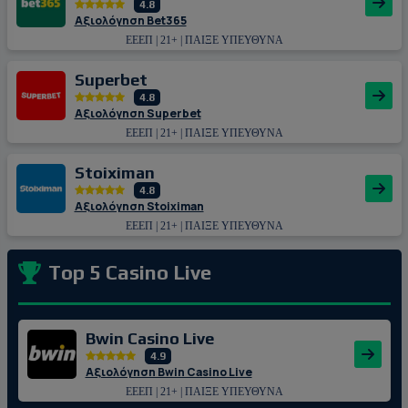
4.8
Αξιολόγηση Bet365
ΕΕΕΠ | 21+ | ΠΑΙΞΕ ΥΠΕΥΘΥΝΑ
Superbet
4.8
Αξιολόγηση Superbet
ΕΕΕΠ | 21+ | ΠΑΙΞΕ ΥΠΕΥΘΥΝΑ
Stoiximan
4.8
Αξιολόγηση Stoiximan
ΕΕΕΠ | 21+ | ΠΑΙΞΕ ΥΠΕΥΘΥΝΑ
Top 5 Casino Live
Bwin Casino Live
4.9
Αξιολόγηση Bwin Casino Live
ΕΕΕΠ | 21+ | ΠΑΙΞΕ ΥΠΕΥΘΥΝΑ