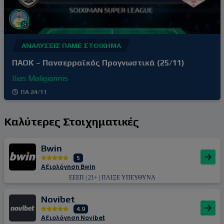
ΑΝΑΛΎΣΕΙΣ ΠΆΜΕ ΣΤΟΊΧΗΜΑ
ΠΑΟΚ – Πανσερραϊκός Προγνωστικά (25/11)
Ilias Maligiannis
ΠΑ 24/11
Καλύτερες Στοιχηματικές
Bwin
5
Αξιολόγηση Bwin
ΕΕΕΠ | 21+ | ΠΑΙΞΕ ΥΠΕΥΘΥΝΑ
Novibet
4.9
Αξιολόγηση Novibet