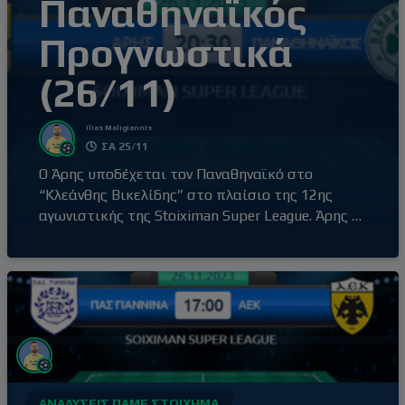
Παναθηναϊκός
Προγνωστικά
(26/11)
Ilias Maligiannis
ΣΑ 25/11
Ο Άρης υποδέχεται τον Παναθηναϊκό στο
“Κλεάνθης Βικελίδης” στο πλαίσιο της 12ης
αγωνιστικής της Stoiximan Super League. Άρης –
Παναθηναϊκός (20:30) Ο Άρης έβγαλε αντίδραση
με τη νίκη επί του Βόλου εκτός έδρας, με σκορ
0-2, αφήνοντας πίσω του την απρόσμενη ήττα
στο γήπεδό του από τον Ατρόμητο (1-3) δύο
αγωνιστικές πριν. Τρίτη νίκη στα
ΑΝΑΛΎΣΕΙΣ ΠΆΜΕ ΣΤΟΊΧΗΜΑ