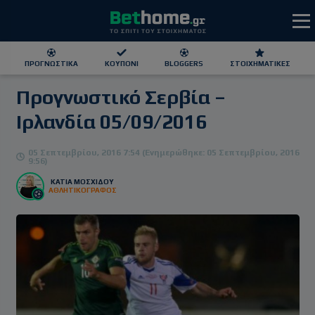
ΠΡΟΓΝΩΣΤΙΚΆ
ΚΟΥΠΌΝΙ
BLOGGERS
ΣΤΟΙΧΗΜΑΤΙΚΕΣ
Προγνωστικό Σερβία –
ΕΕΕΠ | 21+ | ΠΑΙΞΕ ΥΠΕΥΘΥΝΑ
Ιρλανδία 05/09/2016
05 Σεπτεμβρίου, 2016 7:54 (Ενημερώθηκε: 05 Σεπτεμβρίου, 2016
9:56)
ΚΆΤΙΑ ΜΟΣΧΊΔΟΥ
ΑΘΛΗΤΙΚΟΓΡΑΦΟΣ