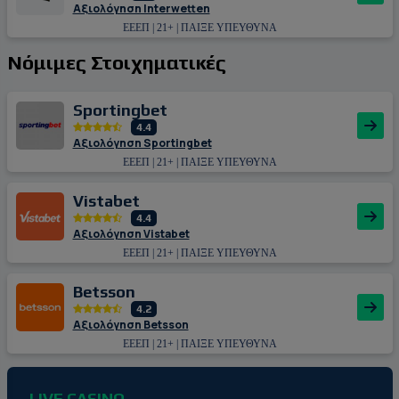
Αξιολόγηση Interwetten
ΕΕΕΠ | 21+ | ΠΑΙΞΕ ΥΠΕΥΘΥΝΑ
Νόμιμες Στοιχηματικές
Sportingbet
4.4
Αξιολόγηση Sportingbet
ΕΕΕΠ | 21+ | ΠΑΙΞΕ ΥΠΕΥΘΥΝΑ
Vistabet
4.4
Αξιολόγηση Vistabet
ΕΕΕΠ | 21+ | ΠΑΙΞΕ ΥΠΕΥΘΥΝΑ
Betsson
4.2
Αξιολόγηση Betsson
ΕΕΕΠ | 21+ | ΠΑΙΞΕ ΥΠΕΥΘΥΝΑ
LIVE CASINO