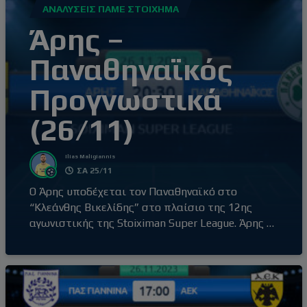
ΑΝΑΛΎΣΕΙΣ ΠΆΜΕ ΣΤΟΊΧΗΜΑ
Άρης –
Παναθηναϊκός
Προγνωστικά
(26/11)
Ilias Maligiannis
ΣΑ 25/11
Ο Άρης υποδέχεται τον Παναθηναϊκό στο
“Κλεάνθης Βικελίδης” στο πλαίσιο της 12ης
αγωνιστικής της Stoiximan Super League. Άρης –
Παναθηναϊκός (20:30) Ο Άρης έβγαλε αντίδραση
με τη νίκη επί του Βόλου εκτός έδρας, με σκορ
0-2, αφήνοντας πίσω του την απρόσμενη ήττα
στο γήπεδό του από τον Ατρόμητο (1-3) δύο
αγωνιστικές πριν. Τρίτη νίκη στα