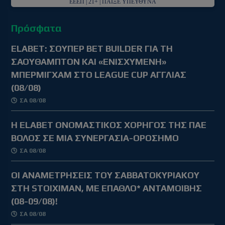
ΕΕΕΠ | 21+ | ΠΑΙΞΕ ΥΠΕΥΘΥΝΑ
Πρόσφατα
ELABET: ΣΟΥΠΕΡ BET BUILDER ΓΙΑ ΤΗ
ΣΑΟΥΘΑΜΠΤΟΝ ΚΑΙ «ΕΝΙΣΧΥΜΕΝΗ»
ΜΠΕΡΜΙΓΧΑΜ ΣΤΟ LEAGUE CUP ΑΓΓΛΙΑΣ
(08/08)
ΣΑ 08/08
Η ELABET ΟΝΟΜΑΣΤΙΚΟΣ ΧΟΡΗΓΟΣ ΤΗΣ ΠΑΕ
ΒΟΛΟΣ ΣΕ ΜΙΑ ΣΥΝΕΡΓΑΣΙΑ-ΟΡΟΣΗΜΟ
ΣΑ 08/08
ΟΙ ΑΝΑΜΕΤΡΗΣΕΙΣ ΤΟΥ ΣΑΒΒΑΤΟΚΥΡΙΑΚΟΥ
ΣΤΗ STOIXIMAN, ΜΕ ΕΠΑΘΛΟ* ΑΝΤΑΜΟΙΒΗΣ
(08-09/08)!
ΣΑ 08/08