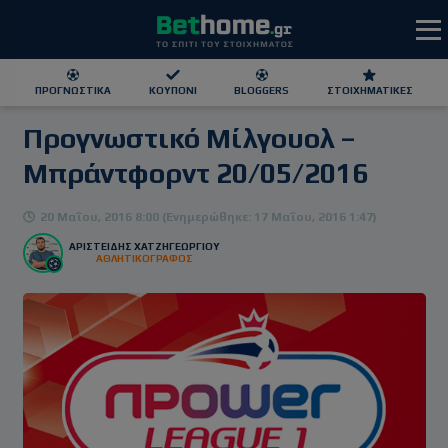
ΠΡΟΓΝΩΣΤΙΚΆ
ΚΟΥΠΌΝΙ
BLOGGERS
ΣΤΟΙΧΗΜΑΤΙΚΕΣ
Προγνωστικό Μίλγουολ –
ΕΕΕΠ | 21+ | ΠΑΙΞΕ ΥΠΕΥΘΥΝΑ
Μπράντφορντ 20/05/2016
20 Μαΐου, 2016 8:00 (Ενημερώθηκε: 17 Μαΐου, 2016 1:47)
ΑΡΙΣΤΕΊΔΗΣ ΧΑΤΖΗΓΕΩΡΓΊΟΥ
ΑΘΛΗΤΙΚΟΓΡΑΦΟΣ