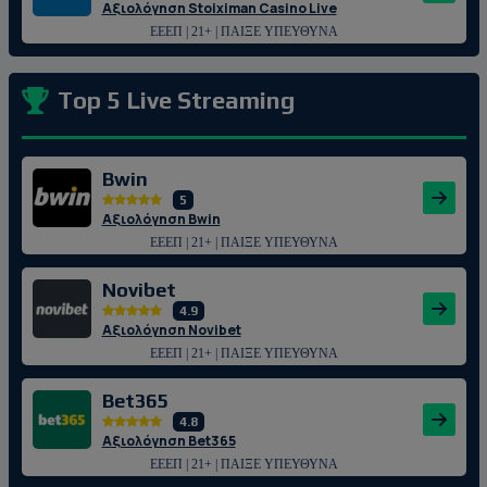
Αξιολόγηση Stoiximan Casino Live
ΕΕΕΠ | 21+ | ΠΑΙΞΕ ΥΠΕΥΘΥΝΑ
Top 5 Live Streaming
Bwin
5
Αξιολόγηση Bwin
ΕΕΕΠ | 21+ | ΠΑΙΞΕ ΥΠΕΥΘΥΝΑ
Novibet
4.9
Αξιολόγηση Novibet
ΕΕΕΠ | 21+ | ΠΑΙΞΕ ΥΠΕΥΘΥΝΑ
Bet365
4.8
Αξιολόγηση Bet365
ΕΕΕΠ | 21+ | ΠΑΙΞΕ ΥΠΕΥΘΥΝΑ