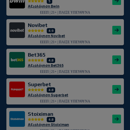
5
Αξιολόγηση Bwin
ΕΕΕΠ | 21+ | ΠΑΙΞΕ ΥΠΕΥΘΥΝΑ
Novibet
4.9
Αξιολόγηση Novibet
ΕΕΕΠ | 21+ | ΠΑΙΞΕ ΥΠΕΥΘΥΝΑ
Bet365
4.8
Αξιολόγηση Bet365
ΕΕΕΠ | 21+ | ΠΑΙΞΕ ΥΠΕΥΘΥΝΑ
Superbet
4.8
Αξιολόγηση Superbet
ΕΕΕΠ | 21+ | ΠΑΙΞΕ ΥΠΕΥΘΥΝΑ
Stoiximan
4.8
Αξιολόγηση Stoiximan