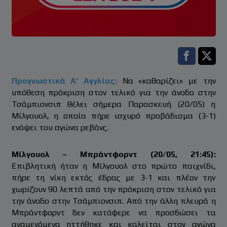
Facebook s
Twitt
Προγνωστικά Α’ Αγγλίας:
Να «καθαρίζει» με την
υπόθεση πρόκριση στον τελικό για την άνοδο στην
Τσάμπιονσιπ θέλει σήμερα Παρασκευή (20/05) η
Μίλγουολ, η οποία πήρε ισχυρό προβάδισμα (3-1)
ενόψει του αγώνα ρεβάνς.
Μίλγουολ – Μπράντφορντ (20/05, 21:45):
Επιβλητική ήταν η Μίλγουολ στο πρώτο παιχνίδι,
πήρε τη νίκη εκτός έδρας με 3-1 και πλέον την
χωρίζουν 90 λεπτά από την πρόκριση στον τελικό για
την άνοδο στην Τσάμπιονσιπ. Από την άλλη πλευρά η
Μπράντφορντ δεν κατάφερε να προσδώσει τα
αναμενόμενα ηττήθηκε και καλείται στον αγώνα