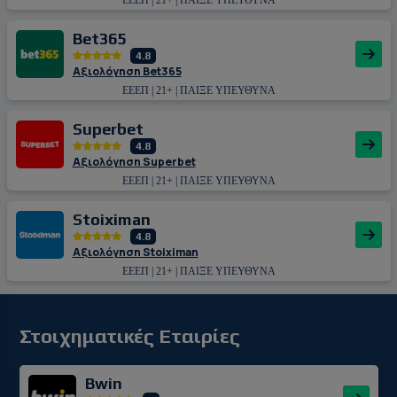
ΕΕΕΠ | 21+ | ΠΑΙΞΕ ΥΠΕΥΘΥΝΑ
Bet365
4.8
Αξιολόγηση Bet365
ΕΕΕΠ | 21+ | ΠΑΙΞΕ ΥΠΕΥΘΥΝΑ
Superbet
4.8
Αξιολόγηση Superbet
ΕΕΕΠ | 21+ | ΠΑΙΞΕ ΥΠΕΥΘΥΝΑ
Stoiximan
4.8
Αξιολόγηση Stoiximan
ΕΕΕΠ | 21+ | ΠΑΙΞΕ ΥΠΕΥΘΥΝΑ
Στοιχηματικές Εταιρίες
Bwin