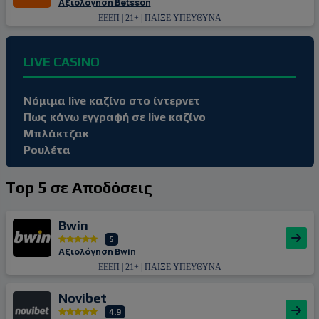
Αξιολόγηση Betsson
ΕΕΕΠ | 21+ | ΠΑΙΞΕ ΥΠΕΥΘΥΝΑ
LIVE CASINO
Νόμιμα live καζίνο στο ίντερνετ
Πως κάνω εγγραφή σε live καζίνο
Μπλάκτζακ
Ρουλέτα
Top 5 σε Αποδόσεις
Bwin
5
Αξιολόγηση Bwin
ΕΕΕΠ | 21+ | ΠΑΙΞΕ ΥΠΕΥΘΥΝΑ
Novibet
4.9