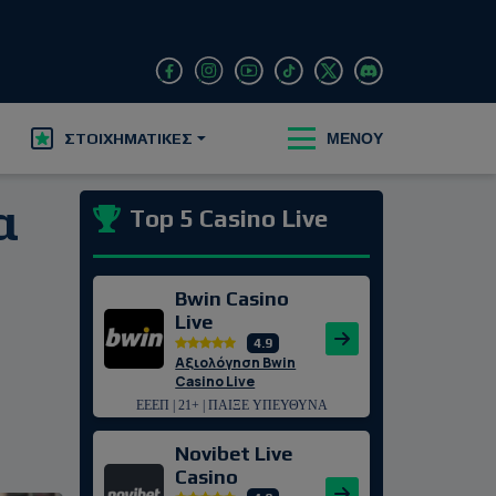
facebook social link
instagram social link
youtube social link
tiktok social link
twitter social link
discord social link
ΣΤΟΙΧΗΜΑΤΙΚΕΣ
ΜΕΝΟΥ
α
Top 5 Casino Live
Bwin Casino
Live
4.9
Αξιολόγηση Bwin
Casino Live
ΕΕΕΠ | 21+ | ΠΑΙΞΕ ΥΠΕΥΘΥΝΑ
Novibet Live
Casino