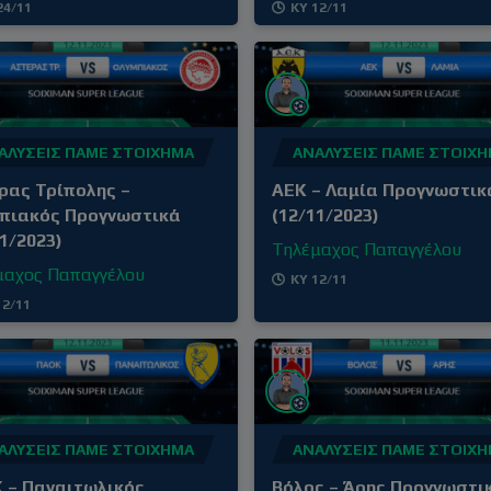
24/11
ΚΥ 12/11
ΑΛΎΣΕΙΣ ΠΆΜΕ ΣΤΟΊΧΗΜΑ
ΑΝΑΛΎΣΕΙΣ ΠΆΜΕ ΣΤΟΊΧ
ρας Τρίπολης –
ΑΕΚ – Λαμία Προγνωστικ
πιακός Προγνωστικά
(12/11/2023)
1/2023)
Τηλέμαχος Παπαγγέλου
μαχος Παπαγγέλου
ΚΥ 12/11
12/11
ΑΛΎΣΕΙΣ ΠΆΜΕ ΣΤΟΊΧΗΜΑ
ΑΝΑΛΎΣΕΙΣ ΠΆΜΕ ΣΤΟΊΧ
 – Παναιτωλικός
Βόλος – Άρης Προγνωστι