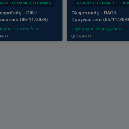
ΑΛΎΣΕΙΣ ΠΆΜΕ ΣΤΟΊΧΗΜΑ
ΑΝΑΛΎΣΕΙΣ ΠΆΜΕ ΣΤΟΊΧ
ερραϊκός – ΟΦΗ
Ολυμπιακός – ΠΑΟΚ
νωστικά (06/11/2023)
Προγνωστικά (05/11/2023
μαχος Παπαγγέλου
Τηλέμαχος Παπαγγέλου
06/11
ΣΑ 04/11