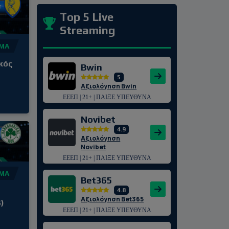
Top 5 Live
Streaming
ΗΜΑ
κός
Bwin
5
Αξιολόγηση Bwin
ΕΕΕΠ | 21+ | ΠΑΙΞΕ ΥΠΕΥΘΥΝΑ
Novibet
4.9
Αξιολόγηση
Novibet
ΕΕΕΠ | 21+ | ΠΑΙΞΕ ΥΠΕΥΘΥΝΑ
ΗΜΑ
Bet365
4.8
Αξιολόγηση Bet365
)
ΕΕΕΠ | 21+ | ΠΑΙΞΕ ΥΠΕΥΘΥΝΑ