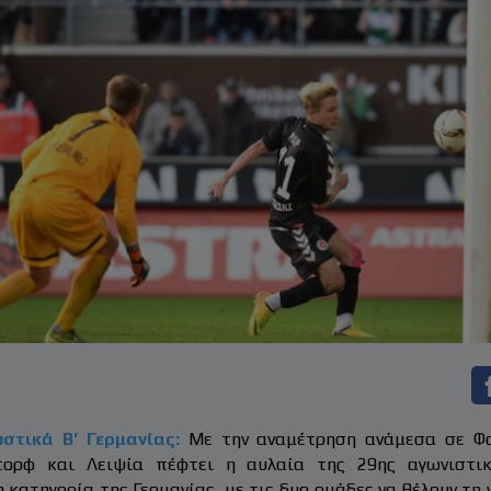
στικά Β’ Γερμανίας:
Με την αναμέτρηση ανάμεσα σε Φ
τορφ και Λειψία πέφτει η αυλαία της 29ης αγωνιστι
 κατηγορία της Γερμανίας, με τις δυο ομάδες να θέλουν τη 