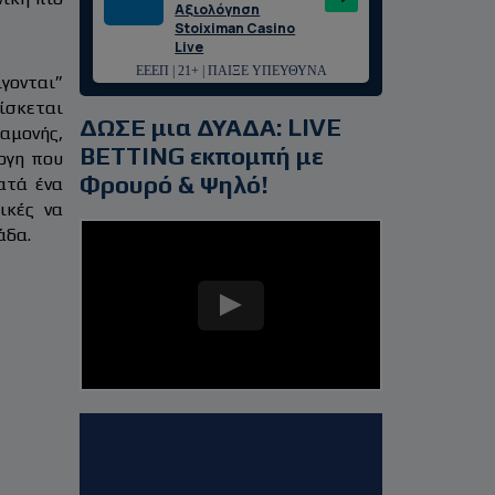
Αξιολόγηση
Stoiximan Casino
Live
ΕΕΕΠ | 21+ | ΠΑΙΞΕ ΥΠΕΥΘΥΝΑ
γονται”
ρίσκεται
ΔΩΣΕ μια ΔΥΑΔΑ: LIVE
αμονής,
BETTING εκπομπή με
ργη που
Φρουρό & Ψηλό!
ατά ένα
ικές να
άδα.