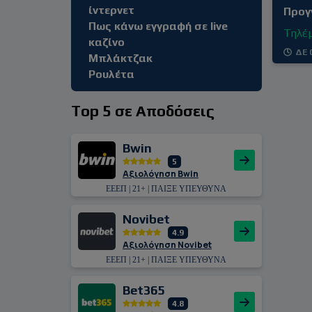
ίντερνετ
Προγ
Πως κάνω εγγραφή σε live
Τηλέ
καζίνο
ΔΕ 
Μπλάκτζακ
Ρουλέτα
Top 5 σε Αποδόσεις
Bwin
5
Αξιολόγηση Bwin
ΕΕΕΠ | 21+ | ΠΑΙΞΕ ΥΠΕΥΘΥΝΑ
Novibet
4.9
Αξιολόγηση Novibet
ΕΕΕΠ | 21+ | ΠΑΙΞΕ ΥΠΕΥΘΥΝΑ
Bet365
4.8