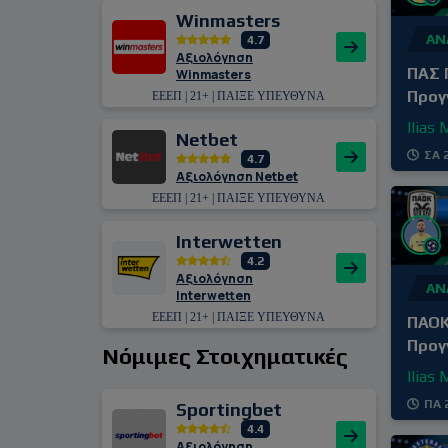
Winmasters
ΑΝ
4.7
Αξιολόγηση
ΠΑΣ 
Winmasters
Προγ
ΕΕΕΠ | 21+ | ΠΑΙΞΕ ΥΠΕΥΘΥΝΑ
Ilias 
Netbet
ΣΑ 
4.7
Αξιολόγηση Netbet
ΕΕΕΠ | 21+ | ΠΑΙΞΕ ΥΠΕΥΘΥΝΑ
Interwetten
4.2
Αξιολόγηση
ΑΝ
Interwetten
ΕΕΕΠ | 21+ | ΠΑΙΞΕ ΥΠΕΥΘΥΝΑ
ΠΑΟΚ
Προγ
Νόμιμες Στοιχηματικές
Ilias 
ΠΑ 
Sportingbet
4.4
Αξιολόγηση