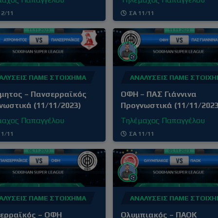
12/11
ΣΑ 11/11
ΑΛΎΣΕΙΣ ΠΆΜΕ ΣΤΟΊΧΗΜΑ
ΑΝΑΛΎΣΕΙΣ ΠΆΜΕ ΣΤΟΊΧ
μητος – Πανσερραϊκός
ΟΦΗ – ΠΑΣ Γιάννινα
νωστικά (11/11/2023)
Προγνωστικά (11/11/2023
μαχος Παπαγγέλου
Τηλέμαχος Παπαγγέλου
11/11
ΣΑ 11/11
ΑΛΎΣΕΙΣ ΠΆΜΕ ΣΤΟΊΧΗΜΑ
ΑΝΑΛΎΣΕΙΣ ΠΆΜΕ ΣΤΟΊΧ
ερραϊκός – ΟΦΗ
Ολυμπιακός – ΠΑΟΚ