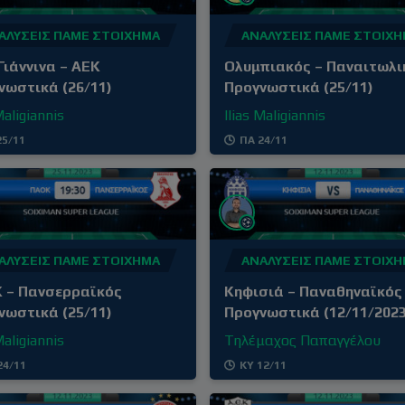
ΑΛΎΣΕΙΣ ΠΆΜΕ ΣΤΟΊΧΗΜΑ
ΑΝΑΛΎΣΕΙΣ ΠΆΜΕ ΣΤΟΊΧ
Γιάννινα – ΑΕΚ
Ολυμπιακός – Παναιτωλι
νωστικά (26/11)
Προγνωστικά (25/11)
Maligiannis
Ilias Maligiannis
25/11
ΠΑ 24/11
ΑΛΎΣΕΙΣ ΠΆΜΕ ΣΤΟΊΧΗΜΑ
ΑΝΑΛΎΣΕΙΣ ΠΆΜΕ ΣΤΟΊΧ
 – Πανσερραϊκός
Κηφισιά – Παναθηναϊκός
νωστικά (25/11)
Προγνωστικά (12/11/2023
Maligiannis
Τηλέμαχος Παπαγγέλου
24/11
ΚΥ 12/11