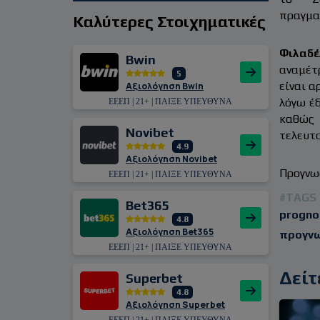
πραγματ
Καλύτερες Στοιχηματικές
Φιλαδέ
Bwin
αναμέτρ
5
είναι α
Αξιολόγηση Bwin
λόγω έδ
ΕΕΕΠ | 21+ | ΠΑΙΞΕ ΥΠΕΥΘΥΝΑ
καθώς 
Novibet
τελευτα
4.9
Αξιολόγηση Novibet
Προγνωσ
ΕΕΕΠ | 21+ | ΠΑΙΞΕ ΥΠΕΥΘΥΝΑ
#TAGS
Bet365
progno
4.8
Αξιολόγηση Bet365
προγνω
ΕΕΕΠ | 21+ | ΠΑΙΞΕ ΥΠΕΥΘΥΝΑ
Δείτ
Superbet
4.8
Αξιολόγηση Superbet