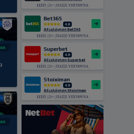
ΕΕΕΠ | 21+ | ΠΑΙΞΕ ΥΠΕΥΘΥΝΑ
Bet365
4.8
Αξιολόγηση Bet365
ΕΕΕΠ | 21+ | ΠΑΙΞΕ ΥΠΕΥΘΥΝΑ
ΗΜΑ
Superbet
4.8
Αξιολόγηση Superbet
)
ΕΕΕΠ | 21+ | ΠΑΙΞΕ ΥΠΕΥΘΥΝΑ
Stoiximan
4.8
Αξιολόγηση Stoiximan
ΕΕΕΠ | 21+ | ΠΑΙΞΕ ΥΠΕΥΘΥΝΑ
ΗΜΑ