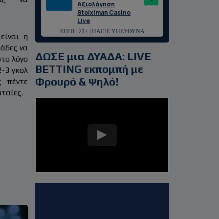
Αξιολόγηση
Stoiximan Casino
Live
ΕΕΕΠ | 21+ | ΠΑΙΞΕ ΥΠΕΥΘΥΝΑ
είναι η
μάδες να
ΔΩΣΕ μια ΔΥΑΔΑ: LIVE
ώτο λόγο
BETTING εκπομπή με
2-3 γκολ
Φρουρό & Ψηλό!
ς πέντε
υταίες.