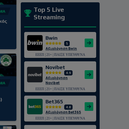
Top 5 Live
ΗΜΑ
Streaming
κός
Bwin
5
Αξιολόγηση Bwin
ΕΕΕΠ | 21+ | ΠΑΙΞΕ ΥΠΕΥΘΥΝΑ
Novibet
4.9
Αξιολόγηση
Novibet
ΗΜΑ
ΕΕΕΠ | 21+ | ΠΑΙΞΕ ΥΠΕΥΘΥΝΑ
)
Bet365
4.8
Αξιολόγηση Bet365
ΕΕΕΠ | 21+ | ΠΑΙΞΕ ΥΠΕΥΘΥΝΑ