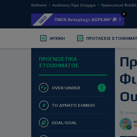
Bethome
Αναλύσεις Πάμε Στοίχημα
Προγνωστικό Φιλαδέλ
ΝΕΟ
ΠΑΟK-Άντερλεχτ ΔΩΡΕΑΝ* 🎁
ΕΕΕΠ | 21+ | ΠΑΙΞΕ ΥΠΕΥΘΥΝΑ
ΑΡΧΙΚΗ
ΠΡΟΤΑΣΕΙΣ ΣΤΟΙΧΗΜΑ
Πρ
ΠΡΟΓΝΩΣΤΙΚΑ
ΣΤΟΙΧΗΜΑΤΟΣ
Φι
1
OVER/UNDER
Ου
ΤΟ ΔΥΝΑΤΟ ΣΗΜΕΙΟ
20 Μαΐ
GOAL/GOAL
Θ
Α