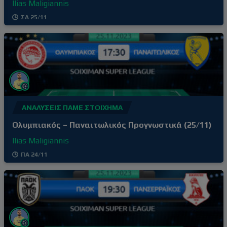
Ilias Maligiannis
ΣΑ 25/11
ΑΝΑΛΎΣΕΙΣ ΠΆΜΕ ΣΤΟΊΧΗΜΑ
Ολυμπιακός – Παναιτωλικός Προγνωστικά (25/11)
Ilias Maligiannis
ΠΑ 24/11