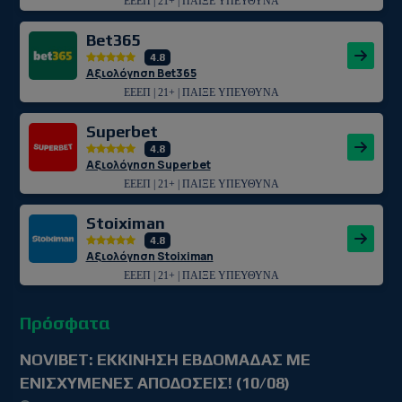
ΕΕΕΠ | 21+ | ΠΑΙΞΕ ΥΠΕΥΘΥΝΑ
Bet365
4.8
Αξιολόγηση Bet365
ΕΕΕΠ | 21+ | ΠΑΙΞΕ ΥΠΕΥΘΥΝΑ
Superbet
4.8
Αξιολόγηση Superbet
ΕΕΕΠ | 21+ | ΠΑΙΞΕ ΥΠΕΥΘΥΝΑ
Stoiximan
4.8
Αξιολόγηση Stoiximan
ΕΕΕΠ | 21+ | ΠΑΙΞΕ ΥΠΕΥΘΥΝΑ
Πρόσφατα
NOVIBET: ΕΚΚΙΝΗΣΗ ΕΒΔΟΜΑΔΑΣ ΜΕ
ΕΝΙΣΧΥΜΕΝΕΣ ΑΠΟΔΟΣΕΙΣ! (10/08)