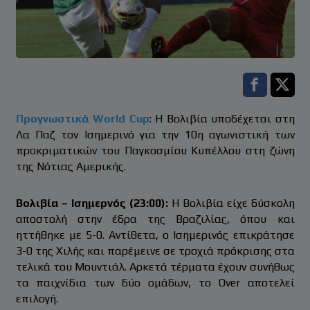
Facebook s
Twitt
Προγνωστικά World Cup
: Η Βολιβία υποδέχεται στη
Λα Παζ τον Ισημερινό για την 10η αγωνιστική των
προκριματικών του Παγκοσμίου Κυπέλλου στη ζώνη
της Νότιας Αμερικής.
Βολιβία – Ισημερνός (23:00):
Η Βολιβία είχε δύσκολη
αποστολή στην έδρα της Βραζιλίας, όπου και
ηττήθηκε με 5-0. Αντίθετα, ο Ισημερινός επικράτησε
3-0 της Χιλής και παρέμεινε σε τροχιά πρόκρισης στα
τελικά του Μουντιάλ. Αρκετά τέρματα έχουν συνήθως
τα παιχνίδια των δύο ομάδων, το Over αποτελεί
επιλογή.