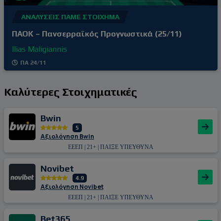
ΑΝΑΛΎΣΕΙΣ ΠΆΜΕ ΣΤΟΊΧΗΜΑ
ΠΑΟΚ – Πανσερραϊκός Προγνωστικά (25/11)
Ilias Maligiannis
ΠΑ 24/11
Καλύτερες Στοιχηματικές
Bwin
5
Αξιολόγηση Bwin
ΕΕΕΠ | 21+ | ΠΑΙΞΕ ΥΠΕΥΘΥΝΑ
Novibet
4.9
Αξιολόγηση Novibet
ΕΕΕΠ | 21+ | ΠΑΙΞΕ ΥΠΕΥΘΥΝΑ
Bet365