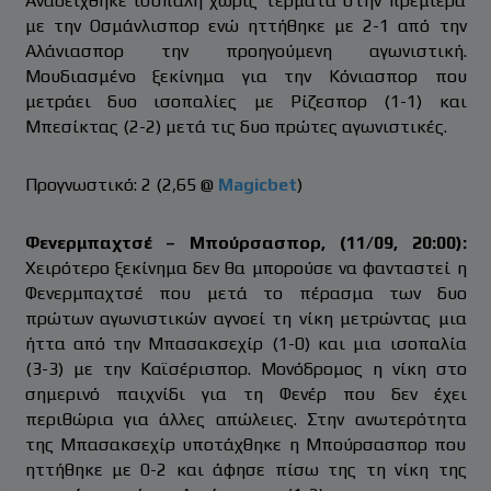
Αναδείχθηκε ισόπαλη χωρίς τέρματα στην πρεμιέρα
με την Οσμάνλισπορ ενώ ηττήθηκε με 2-1 από την
Αλάνιασπορ την προηγούμενη αγωνιστική.
Μουδιασμένο ξεκίνημα για την Κόνιασπορ που
μετράει δυο ισοπαλίες με Ρίζεσπορ (1-1) και
Μπεσίκτας (2-2) μετά τις δυο πρώτες αγωνιστικές.
Προγνωστικό: 2 (2,65 @
Magicbet
)
Φενερμπαχτσέ – Μπούρσασπορ, (11/09, 20:00):
Χειρότερο ξεκίνημα δεν θα μπορούσε να φανταστεί η
Φενερμπαχτσέ που μετά το πέρασμα των δυο
πρώτων αγωνιστικών αγνοεί τη νίκη μετρώντας μια
ήττα από την Μπασακσεχίρ (1-0) και μια ισοπαλία
(3-3) με την Καϊσέρισπορ. Μονόδρομος η νίκη στο
σημερινό παιχνίδι για τη Φενέρ που δεν έχει
περιθώρια για άλλες απώλειες. Στην ανωτερότητα
της Μπασακσεχίρ υποτάχθηκε η Μπούρσασπορ που
ηττήθηκε με 0-2 και άφησε πίσω της τη νίκη της