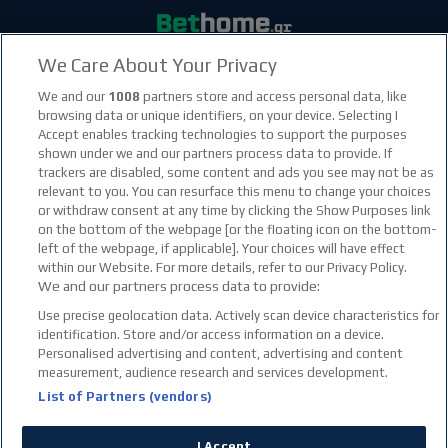
We Care About Your Privacy
facebook social link
instagram social link
youtube social link
tiktok social link
twitter social link
discord social link
We and our
1008
partners store and access personal data, like
browsing data or unique identifiers, on your device. Selecting I
Accept enables tracking technologies to support the purposes
21+
shown under we and our partners process data to provide. If
trackers are disabled, some content and ads you see may not be as
relevant to you. You can resurface this menu to change your choices
or withdraw consent at any time by clicking the Show Purposes link
on the bottom of the webpage [or the floating icon on the bottom-
left of the webpage, if applicable]. Your choices will have effect
within our Website. For more details, refer to our Privacy Policy.
We and our partners process data to provide:
Use precise geolocation data. Actively scan device characteristics for
identification. Store and/or access information on a device.
Personalised advertising and content, advertising and content
measurement, audience research and services development.
List of Partners (vendors)
I Accept