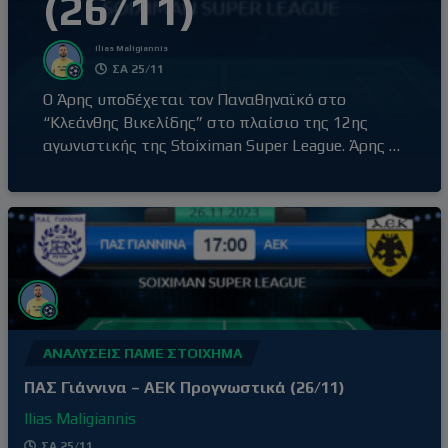
(26/11)
Ilias Maligiannis
ΣΑ 25/11
Ο Άρης υποδέχεται τον Παναθηναϊκό στο
“Κλεάνθης Βικελίδης” στο πλαίσιο της 12ης
αγωνιστικής της Stoiximan Super League. Άρης –
Παναθηναϊκός (20:30) Ο Άρης έβγαλε αντίδραση
με τη νίκη επί του Βόλου εκτός έδρας, με σκορ
0-2, αφήνοντας πίσω του την απρόσμενη ήττα
στο γήπεδό του από τον Ατρόμητο (1-3) δύο
αγωνιστικές πριν. Τρίτη νίκη στα
ΑΝΑΛΎΣΕΙΣ ΠΆΜΕ ΣΤΟΊΧΗΜΑ
ΠΑΣ Γιάννινα – ΑΕΚ Προγνωστικά (26/11)
Ilias Maligiannis
ΣΑ 25/11