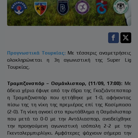
Facebook s
Twitt
Προγνωστικά Τουρκίας:
Με τέσσερις αναμετρήσεις
ολοκληρώνεται η 3η αγωνιστική της Super Lig
Τουρκίας.
Τραμπζονσπόρ – Οσμάνλισπορ, (11/09, 17:00):
Με
άδεια χέρια έφυγε από την έδρα της Γκαζιάντεπσπορ
η Τραμπζονσπόρ που ηττήθηκε με 1-0, αφήνοντας
πίσω της τη νίκη της πρεμιέρας επί της Κασίμπασα
(2-0). Τη νίκη αγνοεί στο πρωτάθλημα η Οσμάνλισπορ
που μετά το 0-0 με την Αντάλιασπορ, αναδείχθηκε
την προηγούμενη αγωνιστική ισόπαλη 2-2 με την
Γκεντσλερμπιρλίγκι. Αμφότερες ψάχνουν σήμερα την