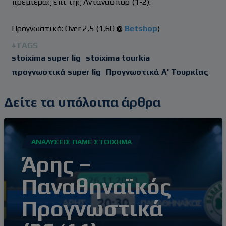
πρεμιέρας επί της Αντάνασπορ (1-2).
Προγνωστικό: Over 2,5 (1,60 @
Betshop
)
#TAGS
stoixima super lig
stoixima tourkia
προγνωστικά super lig
Προγνωστικά Α' Τουρκίας
Δείτε τα υπόλοιπα άρθρα
ΑΝΑΛΎΣΕΙΣ ΠΆΜΕ ΣΤΟΊΧΗΜΑ
Άρης –
Παναθηναϊκός
Προγνωστικά