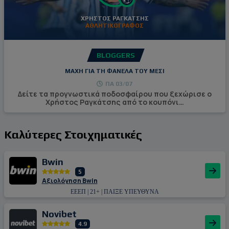
ΧΡΉΣΤΟΣ ΡΑΓΚΆΤΣΗΣ
ΑΘΛΗΤΙΚΟΓΡΑΦΟΣ
BLOGGERS
ΜΑΧΗ ΓΙΑ ΤΗ ΦΑΝΕΛΑ ΤΟΥ ΜΕΣΙ
ΠΑ 03/07
Δείτε τα προγνωστικά ποδοσφαίρου που ξεχώρισε ο
Χρήστος Ραγκάτσης από το κουπόνι…
Καλύτερες Στοιχηματικές
Bwin
5
Αξιολόγηση Bwin
ΕΕΕΠ | 21+ | ΠΑΙΞΕ ΥΠΕΥΘΥΝΑ
Novibet
4.9