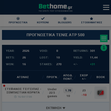
ΠΡΟΓΝΩΣΤΙΚΆ
ΚΟΥΠΌΝΙ
BLOGGERS
ΣΤΟΙΧΗΜΑΤΙΚΕΣ
ΠΡΟΓΝΩΣΤΙΚΑ ΤΕΝΙΣ ATP 500
ΕΕΕΠ | 21+ | ΠΑΙΞΕ ΥΠΕΥΘΥΝΑ
1
YEAR:
2026
VOID:
0
RETURNS:
301
BETS:
26
LOST:
10
YIELD:
11,44
WON:
16
STAKES:
270
+/-
+31
ΑΠΟΔ.
ΣΚΟΡ
ΑΓΩΝΑΣ
ΠΡΟΓΝ.
ΒΟΟΚ
ΠΟΝΤ.
+/-
ΣΤΕΦΑΝΟΣ ΤΣΙΤΣΙΠΑΣ -
Under
1.78
23
ΣΕΜΠΑΣΤΙΑΝ ΚΟΡΝΤΑ
22.5
-10
10
games
16/04 17:00
ΕΚΤΙΜΗΣΗ