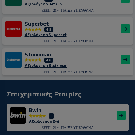
Αξιολόγηση Bet365
ΕΕΕΠ | 21+ | ΠΑΙΞΕ ΥΠΕΥΘΥΝΑ
Superbet
4.8
Αξιολόγηση Superbet
ΕΕΕΠ | 21+ | ΠΑΙΞΕ ΥΠΕΥΘΥΝΑ
Stoiximan
4.8
Αξιολόγηση Stoiximan
ΕΕΕΠ | 21+ | ΠΑΙΞΕ ΥΠΕΥΘΥΝΑ
Στοιχηματικές Εταιρίες
Bwin
5
Αξιολόγηση Bwin
ΕΕΕΠ | 21+ | ΠΑΙΞΕ ΥΠΕΥΘΥΝΑ