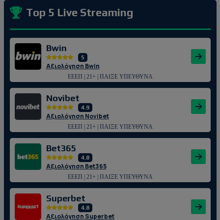
Top 5 Live Streaming
Bwin
5
Αξιολόγηση Bwin
ΕΕΕΠ | 21+ | ΠΑΙΞΕ ΥΠΕΥΘΥΝΑ
Novibet
4.9
Αξιολόγηση Novibet
ΕΕΕΠ | 21+ | ΠΑΙΞΕ ΥΠΕΥΘΥΝΑ
Bet365
4.8
Αξιολόγηση Bet365
ΕΕΕΠ | 21+ | ΠΑΙΞΕ ΥΠΕΥΘΥΝΑ
Superbet
4.8
Αξιολόγηση Superbet