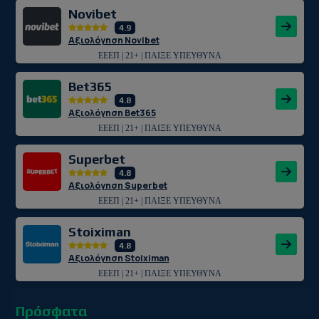
Novibet
4.9
Αξιολόγηση Novibet
ΕΕΕΠ | 21+ | ΠΑΙΞΕ ΥΠΕΥΘΥΝΑ
Bet365
4.8
Αξιολόγηση Bet365
ΕΕΕΠ | 21+ | ΠΑΙΞΕ ΥΠΕΥΘΥΝΑ
Superbet
4.8
Αξιολόγηση Superbet
ΕΕΕΠ | 21+ | ΠΑΙΞΕ ΥΠΕΥΘΥΝΑ
Stoiximan
4.8
Αξιολόγηση Stoiximan
ΕΕΕΠ | 21+ | ΠΑΙΞΕ ΥΠΕΥΘΥΝΑ
Πρόσφατα