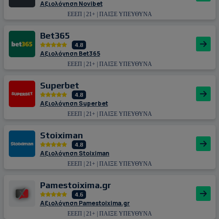
Αξιολόγηση Novibet
ΕΕΕΠ | 21+ | ΠΑΙΞΕ ΥΠΕΥΘΥΝΑ
Bet365
4.8
Αξιολόγηση Bet365
ΕΕΕΠ | 21+ | ΠΑΙΞΕ ΥΠΕΥΘΥΝΑ
Superbet
4.8
Αξιολόγηση Superbet
ΕΕΕΠ | 21+ | ΠΑΙΞΕ ΥΠΕΥΘΥΝΑ
Stoiximan
4.8
Αξιολόγηση Stoiximan
ΕΕΕΠ | 21+ | ΠΑΙΞΕ ΥΠΕΥΘΥΝΑ
Pamestoixima.gr
4.6
Αξιολόγηση Pamestoixima.gr
ΕΕΕΠ | 21+ | ΠΑΙΞΕ ΥΠΕΥΘΥΝΑ