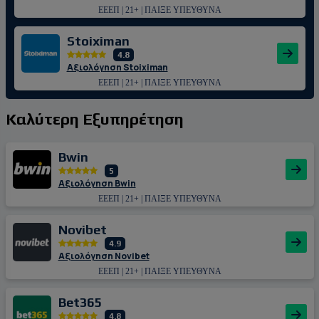
ΕΕΕΠ | 21+ | ΠΑΙΞΕ ΥΠΕΥΘΥΝΑ
Stoiximan
4.8
Αξιολόγηση Stoiximan
ΕΕΕΠ | 21+ | ΠΑΙΞΕ ΥΠΕΥΘΥΝΑ
Καλύτερη Εξυπηρέτηση
Bwin
5
Αξιολόγηση Bwin
ΕΕΕΠ | 21+ | ΠΑΙΞΕ ΥΠΕΥΘΥΝΑ
Novibet
4.9
Αξιολόγηση Novibet
ΕΕΕΠ | 21+ | ΠΑΙΞΕ ΥΠΕΥΘΥΝΑ
Bet365
4.8