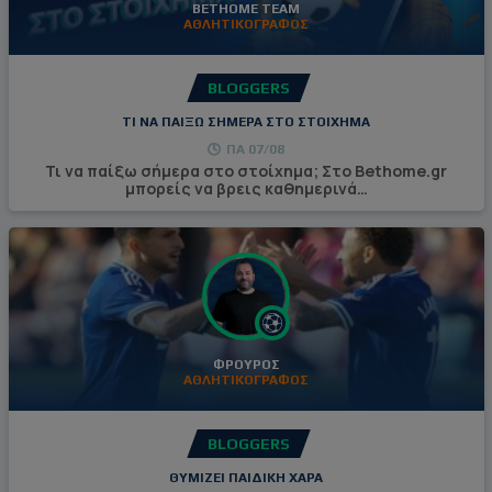
BETHOME TEAM
ΑΘΛΗΤΙΚΟΓΡΑΦΟΣ
BLOGGERS
TΙ ΝΑ ΠΑΙΞΩ ΣΗΜΕΡΑ ΣΤΟ ΣΤΟΙΧΗΜΑ
ΠΑ 07/08
Τι να παίξω σήμερα στο στοίχημα; Στο Bethome.gr
μπορείς να βρεις καθημερινά…
ΦΡΟΥΡΌΣ
ΑΘΛΗΤΙΚΟΓΡΑΦΟΣ
BLOGGERS
ΘΥΜΙΖΕΙ ΠΑΙΔΙΚΗ ΧΑΡΑ