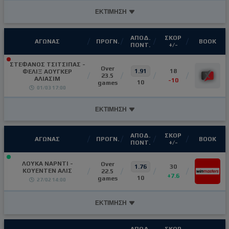
ΕΚΤΙΜΗΣΗ
ΑΠΟΔ.
ΣΚΟΡ
ΑΓΩΝΑΣ
ΠΡΟΓΝ.
ΒΟΟΚ
ΠΟΝΤ.
+/-
ΣΤΕΦΑΝΟΣ ΤΣΙΤΣΙΠΑΣ -
Over
1.91
18
ΦΕΛΙΞ ΑΟΥΓΚΕΡ
23.5
ΑΛΙΑΣΙΜ
-10
10
games
01/03 17:00
ΕΚΤΙΜΗΣΗ
ΑΠΟΔ.
ΣΚΟΡ
ΑΓΩΝΑΣ
ΠΡΟΓΝ.
ΒΟΟΚ
ΠΟΝΤ.
+/-
ΛΟΥΚΑ ΝΑΡΝΤΙ -
Over
1.76
30
ΚΟΥΕΝΤΕΝ ΑΛΙΣ
22.5
+7.6
10
games
27/02 14:00
ΕΚΤΙΜΗΣΗ