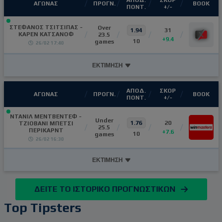
ΑΠΟΔ.
ΣΚΟΡ
ΑΓΩΝΑΣ
ΠΡΟΓΝ.
ΒΟΟΚ
ΠΟΝΤ.
+/-
ΣΤΕΦΑΝΟΣ ΤΣΙΤΣΙΠΑΣ -
Over
1.94
31
ΚΑΡΕΝ ΚΑΤΣΑΝΟΦ
23.5
+9.4
10
games
26/02 17:40
ΕΚΤΙΜΗΣΗ
ΑΠΟΔ.
ΣΚΟΡ
ΑΓΩΝΑΣ
ΠΡΟΓΝ.
ΒΟΟΚ
ΠΟΝΤ.
+/-
ΝΤΑΝΙΛ ΜΕΝΤΒΕΝΤΕΦ -
Under
1.76
20
ΤΖΙΟΒΑΝΙ ΜΠΕΤΣΙ
25.5
ΠΕΡΙΚΑΡΝΤ
+7.6
10
games
26/02 16:30
ΕΚΤΙΜΗΣΗ
ΔΕΙΤΕ ΤΟ ΙΣΤΟΡΙΚΟ ΠΡΟΓΝΩΣΤΙΚΩΝ
Top Tipsters