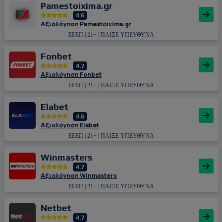
Pamestoixima.gr
4.6
Αξιολόγηση Pamestoixima.gr
ΕΕΕΠ | 21+ | ΠΑΙΞΕ ΥΠΕΥΘΥΝΑ
Fonbet
4.7
Αξιολόγηση Fonbet
ΕΕΕΠ | 21+ | ΠΑΙΞΕ ΥΠΕΥΘΥΝΑ
Εlabet
4.6
Αξιολόγηση Εlabet
ΕΕΕΠ | 21+ | ΠΑΙΞΕ ΥΠΕΥΘΥΝΑ
Winmasters
4.7
Αξιολόγηση Winmasters
ΕΕΕΠ | 21+ | ΠΑΙΞΕ ΥΠΕΥΘΥΝΑ
Netbet
4.7