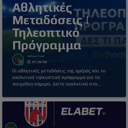
Αθλητικές
Μεταδόσεις |
Τηλεοπτικό
Πρόγραμμα
Bethome Team
ΚΥ 09/08
Οι αθλητικές μεταδόσεις της ημέρας και το
αναλυτικό τηλεοπτικό πρόγραμμα για τα
παιχνίδια σήμερα. Δείτε αναλυτικά στο
Bethome.gr! Κυριακή 9 Αυγούστου 11:35 |
COSMOTE SPORT 5 HD | MotoGP 2026 – Γκραν
Πρι Ηνωμένου Βασιλείου (Warm Up)13:00 |
COSMOTE SPORT 5 HD | Moto2 2026 – Γκραν Πρι
Ηνωμένου Βασιλείου (Αγώνας)13:15 | Novasports
Prime |