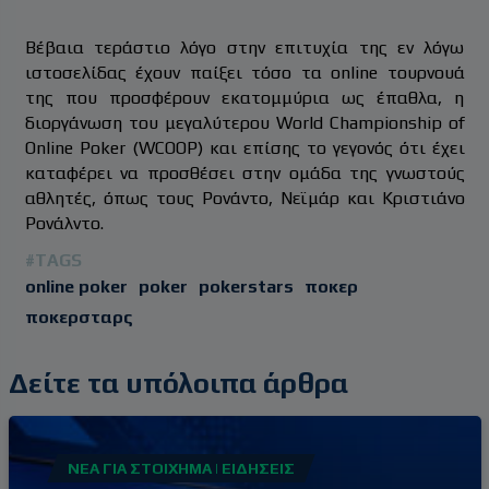
Βέβαια τεράστιο λόγο στην επιτυχία της εν λόγω
ιστοσελίδας έχουν παίξει τόσο τα online τουρνουά
της που προσφέρουν εκατομμύρια ως έπαθλα, η
διοργάνωση του μεγαλύτερου World Championship of
Online Poker (WCOOP) και επίσης το γεγονός ότι έχει
καταφέρει να προσθέσει στην ομάδα της γνωστούς
αθλητές, όπως τους Ρονάντο, Νεϊμάρ και Κριστιάνο
Ρονάλντο.
#TAGS
online poker
poker
pokerstars
ποκερ
ποκερσταρς
Δείτε τα υπόλοιπα άρθρα
ΝΈΑ ΓΙΑ ΣΤΟΊΧΗΜΑ | ΕΙΔΉΣΕΙΣ