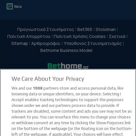
Νέα
Προγνωστικά Στοιχήματος
Bet365
Stoiximan
Πολιτική Απορρήτου
Πολιτική Χρήσης Cookies
Σχετικά
Sitemap
Αρθρογράφοι
Υπεύθυνος Στοιχηματισμός
Bethome Business Model
We Care About Your Privacy
facebook social link
instagram social link
youtube social link
tiktok social link
twitter social link
discord social link
We and our
1008
partners store and access personal data, like
browsing data or unique identifiers, on your device. Selecting I
Accept enables tracking technologies to support the purposes
21+
shown under we and our partners process data to provide. If
trackers are disabled, some content and ads you see may not be as
relevant to you. You can resurface this menu to change your choices
or withdraw consent at any time by clicking the Show Purposes link
on the bottom of the webpage [or the floating icon on the bottom-
left of the webpage, if applicable]. Your choices will have effect