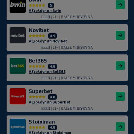
5
Αξιολόγηση Bwin
ΕΕΕΠ | 21+ | ΠΑΙΞΕ ΥΠΕΥΘΥΝΑ
Novibet
4.9
Αξιολόγηση Novibet
ΕΕΕΠ | 21+ | ΠΑΙΞΕ ΥΠΕΥΘΥΝΑ
Bet365
4.8
Αξιολόγηση Bet365
ΕΕΕΠ | 21+ | ΠΑΙΞΕ ΥΠΕΥΘΥΝΑ
Superbet
4.8
Αξιολόγηση Superbet
ΕΕΕΠ | 21+ | ΠΑΙΞΕ ΥΠΕΥΘΥΝΑ
Stoiximan
4.8
Αξιολόγηση Stoiximan