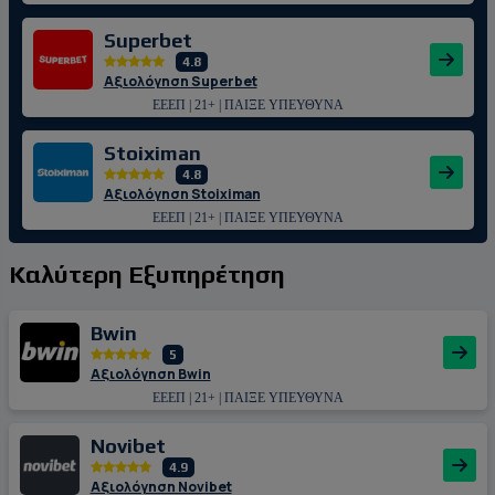
Superbet
4.8
Αξιολόγηση Superbet
ΕΕΕΠ | 21+ | ΠΑΙΞΕ ΥΠΕΥΘΥΝΑ
Stoiximan
4.8
Αξιολόγηση Stoiximan
ΕΕΕΠ | 21+ | ΠΑΙΞΕ ΥΠΕΥΘΥΝΑ
Καλύτερη Εξυπηρέτηση
Bwin
5
Αξιολόγηση Bwin
ΕΕΕΠ | 21+ | ΠΑΙΞΕ ΥΠΕΥΘΥΝΑ
Novibet
4.9
Αξιολόγηση Novibet