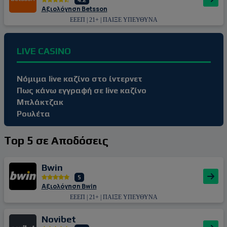
4.2
Αξιολόγηση Betsson
ΕΕΕΠ | 21+ | ΠΑΙΞΕ ΥΠΕΥΘΥΝΑ
LIVE CASINO
Νόμιμα live καζίνο στο ίντερνετ
Πως κάνω εγγραφή σε live καζίνο
Μπλάκτζακ
Ρουλέτα
Top 5 σε Αποδόσεις
Bwin
5
Αξιολόγηση Bwin
ΕΕΕΠ | 21+ | ΠΑΙΞΕ ΥΠΕΥΘΥΝΑ
Novibet