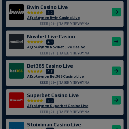
Bwin Casino Live
4.9
Αξιολόγηση Bwin Casino Live
ΕΕΕΠ | 21+ | ΠΑΙΞΕ ΥΠΕΥΘΥΝΑ
Novibet Live Casino
4.8
Αξιολόγηση Novibet Live Casino
ΕΕΕΠ | 21+ | ΠΑΙΞΕ ΥΠΕΥΘΥΝΑ
Bet365 Casino Live
4.7
Αξιολόγηση Bet365 Casino Live
ΕΕΕΠ | 21+ | ΠΑΙΞΕ ΥΠΕΥΘΥΝΑ
Superbet Casino Live
4.9
Αξιολόγηση Superbet Casino Live
ΕΕΕΠ | 21+ | ΠΑΙΞΕ ΥΠΕΥΘΥΝΑ
Stoiximan Casino Live