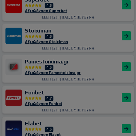
4.8
Αξιολόγηση Superbet
ΕΕΕΠ | 21+ | ΠΑΙΞΕ ΥΠΕΥΘΥΝΑ
Stoiximan
4.8
Αξιολόγηση Stoiximan
ΕΕΕΠ | 21+ | ΠΑΙΞΕ ΥΠΕΥΘΥΝΑ
Pamestoixima.gr
4.6
Αξιολόγηση Pamestoixima.gr
ΕΕΕΠ | 21+ | ΠΑΙΞΕ ΥΠΕΥΘΥΝΑ
Fonbet
4.7
Αξιολόγηση Fonbet
ΕΕΕΠ | 21+ | ΠΑΙΞΕ ΥΠΕΥΘΥΝΑ
Εlabet
4.6
Αξιολόγηση Εlabet