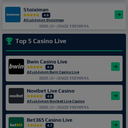
Stoiximan
4.8
Αξιολόγηση Stoiximan
ΕΕΕΠ | 21+ | ΠΑΙΞΕ ΥΠΕΥΘΥΝΑ
Top 5 Casino Live
Bwin Casino Live
4.9
Αξιολόγηση Bwin Casino Live
ΕΕΕΠ | 21+ | ΠΑΙΞΕ ΥΠΕΥΘΥΝΑ
Novibet Live Casino
4.8
Αξιολόγηση Novibet Live Casino
ΕΕΕΠ | 21+ | ΠΑΙΞΕ ΥΠΕΥΘΥΝΑ
Bet365 Casino Live
4.7