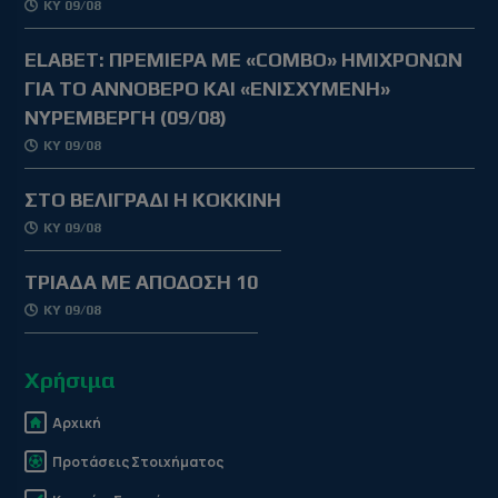
ΚΥ 09/08
ELABET: ΠΡΕΜΙΕΡΑ ΜΕ «COMBO» ΗΜΙΧΡΟΝΩΝ
ΓΙΑ ΤΟ ΑΝΝΟΒΕΡΟ ΚΑΙ «ΕΝΙΣΧΥΜΕΝΗ»
ΝΥΡΕΜΒΕΡΓΗ (09/08)
ΚΥ 09/08
ΣΤΟ ΒΕΛΙΓΡΑΔΙ Η ΚΟΚΚΙΝΗ
ΚΥ 09/08
ΤΡΙΑΔΑ ΜΕ ΑΠΟΔΟΣΗ 10
ΚΥ 09/08
Χρήσιμα
Αρχική
Προτάσεις Στοιχήματος