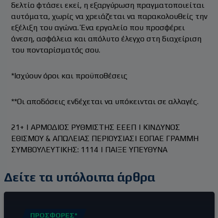
δελτίο φτάσει εκεί, η εξαργύρωση πραγματοποιείται
αυτόματα, χωρίς να χρειάζεται να παρακολουθείς την
εξέλιξη του αγώνα. Ένα εργαλείο που προσφέρει
άνεση, ασφάλεια και απόλυτο έλεγχο στη διαχείριση
του πονταρίσματός σου.
*Ισχύουν όροι και προϋποθέσεις
**Οι αποδόσεις ενδέχεται να υπόκεινται σε αλλαγές.
21+ | ΑΡΜΟΔΙΟΣ ΡΥΘΜΙΣΤΗΣ ΕΕΕΠ | ΚΙΝΔΥΝΟΣ
ΕΘΙΣΜΟΥ & ΑΠΩΛΕΙΑΣ ΠΕΡΙΟΥΣΙΑΣ| ΕΟΠΑΕ ΓΡΑΜΜΗ
ΣΥΜΒΟΥΛΕΥΤΙΚΗΣ: 1114 | ΠΑΙΞΕ ΥΠΕΥΘΥΝΑ
Δείτε τα υπόλοιπα άρθρα
ΠΡΟΣΦΟΡΈΣ*