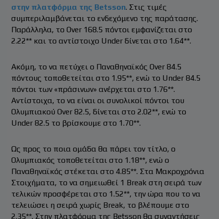
στην πλατφόρμα της Betsson
. Στις τιμές
συμπεριλαμβάνεται το ενδεχόμενο της παράτασης.
Παράλληλα, το Over 168.5 πόντοι εμφανίζεται στο
2.22** και το αντίστοιχο Under δίνεται στο 1.64**.
Ακόμη, το να πετύχει ο Παναθηναϊκός Over 84.5
πόντους τοποθετείται στο 1.95**, ενώ το Under 84.5
πόντοι των «πράσινων» ανέρχεται στο 1.76**.
Αντίστοιχα, το να είναι οι συνολικοί πόντοι του
Ολυμπιακού Over 82.5, δίνεται στο 2.02**, ενώ το
Under 82.5 το βρίσκουμε στο 1.70**.
Ως προς το ποια ομάδα θα πάρει τον τίτλο, ο
Ολυμπιακός τοποθετείται στο 1.18**, ενώ ο
Παναθηναϊκός στέκεται στο 4.85**. Στα Μακροχρόνια
Στοιχήματα, το να σημειωθεί 1 Break στη σειρά των
τελικών προσφέρεται στο 1.52**, την ώρα που το να
τελειώσει η σειρά χωρίς Break, το βλέπουμε στο
2.35**. Στην πλατφόρμα της Betsson θα συναντήσεις