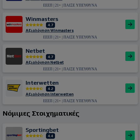
ΕΕΕΠ | 21+ | ΠΑΙΞΕ ΥΠΕΥΘΥΝΑ
Winmasters
4.7
Αξιολόγηση Winmasters
ΕΕΕΠ | 21+ | ΠΑΙΞΕ ΥΠΕΥΘΥΝΑ
Netbet
4.7
Αξιολόγηση Netbet
ΕΕΕΠ | 21+ | ΠΑΙΞΕ ΥΠΕΥΘΥΝΑ
Interwetten
4.2
Αξιολόγηση Interwetten
ΕΕΕΠ | 21+ | ΠΑΙΞΕ ΥΠΕΥΘΥΝΑ
Νόμιμες Στοιχηματικές
Sportingbet
4.4