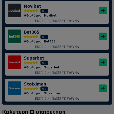
Novibet
4.9
Αξιολόγηση Novibet
ΕΕΕΠ | 21+ | ΠΑΙΞΕ ΥΠΕΥΘΥΝΑ
Bet365
4.8
Αξιολόγηση Bet365
ΕΕΕΠ | 21+ | ΠΑΙΞΕ ΥΠΕΥΘΥΝΑ
Superbet
4.8
Αξιολόγηση Superbet
ΕΕΕΠ | 21+ | ΠΑΙΞΕ ΥΠΕΥΘΥΝΑ
Stoiximan
4.8
Αξιολόγηση Stoiximan
ΕΕΕΠ | 21+ | ΠΑΙΞΕ ΥΠΕΥΘΥΝΑ
Καλύτερη Εξυπηρέτηση