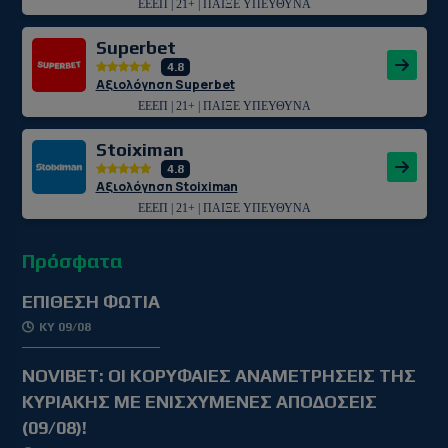
ΕΕΕΠ | 21+ | ΠΑΙΞΕ ΥΠΕΥΘΥΝΑ
Superbet
4.8
Αξιολόγηση Superbet
ΕΕΕΠ | 21+ | ΠΑΙΞΕ ΥΠΕΥΘΥΝΑ
Stoiximan
4.8
Αξιολόγηση Stoiximan
ΕΕΕΠ | 21+ | ΠΑΙΞΕ ΥΠΕΥΘΥΝΑ
Πρόσφατα
ΕΠΙΘΕΣΗ ΦΩΤΙΑ
ΚΥ 09/08
NOVIBET: OΙ ΚΟΡΥΦΑΙΕΣ ΑΝΑΜΕΤΡΗΣΕΙΣ ΤΗΣ
ΚΥΡΙΑΚΗΣ ΜΕ ΕΝΙΣΧΥΜΕΝΕΣ ΑΠΟΔΟΣΕΙΣ
(09/08)!