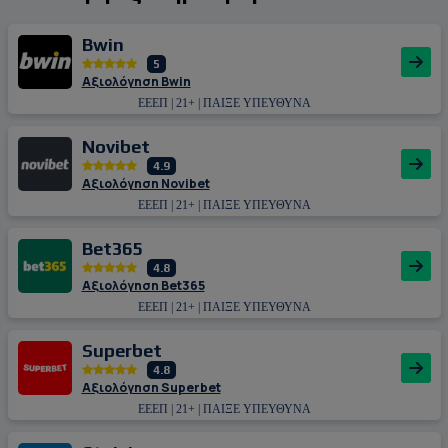
Bwin
5
Αξιολόγηση Bwin
ΕΕΕΠ | 21+ | ΠΑΙΞΕ ΥΠΕΥΘΥΝΑ
Novibet
4.9
Αξιολόγηση Novibet
ΕΕΕΠ | 21+ | ΠΑΙΞΕ ΥΠΕΥΘΥΝΑ
Bet365
4.8
Αξιολόγηση Bet365
ΕΕΕΠ | 21+ | ΠΑΙΞΕ ΥΠΕΥΘΥΝΑ
Superbet
4.8
Αξιολόγηση Superbet
ΕΕΕΠ | 21+ | ΠΑΙΞΕ ΥΠΕΥΘΥΝΑ