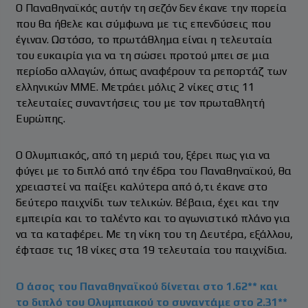
Ο Παναθηναϊκός αυτήν τη σεζόν δεν έκανε την πορεία
που θα ήθελε και σύμφωνα με τις επενδύσεις που
έγιναν. Ωστόσο, το πρωτάθλημα είναι η τελευταία
του ευκαιρία για να τη σώσει προτού μπει σε μια
περίοδο αλλαγών, όπως αναφέρουν τα ρεπορτάζ των
ελληνικών ΜΜΕ. Μετράει μόλις 2 νίκες στις 11
τελευταίες συναντήσεις του με τον πρωταθλητή
Ευρώπης.
Ο Ολυμπιακός, από τη μεριά του, ξέρει πως για να
φύγει με το διπλό από την έδρα του Παναθηναϊκού, θα
χρειαστεί να παίξει καλύτερα από ό,τι έκανε στο
δεύτερο παιχνίδι των τελικών. Βέβαια, έχει και την
εμπειρία και το ταλέντο και το αγωνιστικό πλάνο για
να τα καταφέρει. Με τη νίκη του τη Δευτέρα, εξάλλου,
έφτασε τις 18 νίκες στα 19 τελευταία του παιχνίδια.
Ο άσος του Παναθηναϊκού δίνεται στο 1.62** και
το διπλό του Ολυμπιακού το συναντάμε στο 2.31**