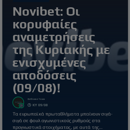
Novibet: Oι
κορυφαίες
αναμετρήσεις
της Κυριακής με
ενισχυμένες
αποδόσεις
(09/08)!
Bethome Team
ΚΥ 09/08
Τα ευρωπαϊκά πρωταθλήματα μπαίνουν σιγά-
σιγά σε φουλ αγωνιστικούς ρυθμούς στα
προγνωστικά στοιχήματος, με αυτά της