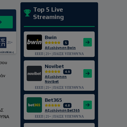
Top 5 Live
Streaming
Bwin
21+
5
Αξιολόγηση Bwin
ροϋποθέσεις
ΕΕΕΠ | 21+ | ΠΑΙΞΕ ΥΠΕΥΘΥΝΑ
 σου
Novibet
4.9
εάν
Αξιολόγηση
Novibet
ΕΕΕΠ | 21+ | ΠΑΙΞΕ ΥΠΕΥΘΥΝΑ
Bet365
4.8
ΑΣ
Αξιολόγηση Bet365
ΘΥΝΑ
ΕΕΕΠ | 21+ | ΠΑΙΞΕ ΥΠΕΥΘΥΝΑ