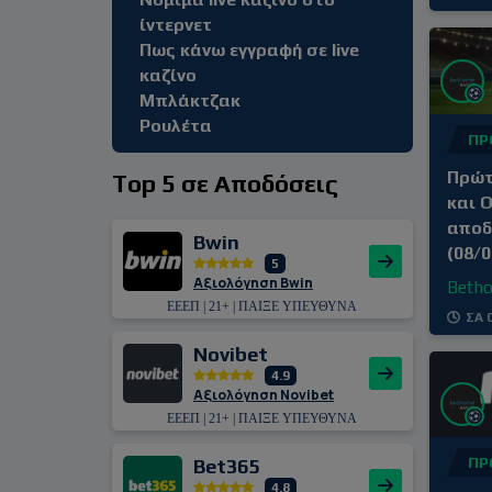
ίντερνετ
Πως κάνω εγγραφή σε live
καζίνο
Μπλάκτζακ
Ρουλέτα
ΠΡ
Πρώτ
Top 5 σε Αποδόσεις
και 
αποδ
Bwin
(08/0
5
Αξιολόγηση Bwin
Beth
ΕΕΕΠ | 21+ | ΠΑΙΞΕ ΥΠΕΥΘΥΝΑ
ΣΑ 
Novibet
4.9
Αξιολόγηση Novibet
ΕΕΕΠ | 21+ | ΠΑΙΞΕ ΥΠΕΥΘΥΝΑ
ΠΡ
Bet365
4.8