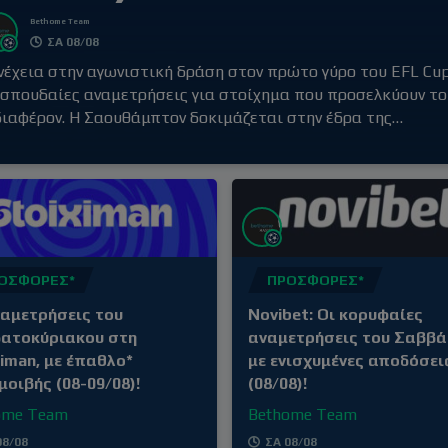
Bethome Team
ΣΑ 08/08
νέχεια στην αγωνιστική δράση στον πρώτο γύρο του EFL Cu
 σπουδαίες αναμετρήσεις για στοίχημα που προσελκύουν το
διαφέρον. Η Σαουθάμπτον δοκιμάζεται στην έδρα της
λτσεστερ, τη στιγμή που Γουίμπλεντον και Νιούπορτ
ασταυρώνουν τα ξίφη τους με στόχο το εισιτήριο για την
όμενη φάση. Την παράσταση ωστόσο κλέβει το μπρα-ντε-φε
άμεσα σε Σουόνσι και Μπέρμιγχαμ,
ΟΣΦΟΡΈΣ*
ΠΡΟΣΦΟΡΈΣ*
ναμετρήσεις του
Novibet: Oι κορυφαίες
ατοκύριακου στη
αναμετρήσεις του Σαββά
ximan, με έπαθλο*
με ενισχυμένες αποδόσει
οιβής (08-09/08)!
(08/08)!
ome Team
Bethome Team
08/08
ΣΑ 08/08