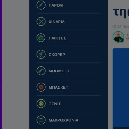
ΠΑΡΟΛΙ
τη
ΧΙΝΑΡΙΑ
25 Νοε
Κ
ΠΑΙΚΤΕΣ
Α
ΣΚΟΡΕΡ
ΜΠΟΜΠΕΣ
ΜΠΑΣΚΕΤ
ΤΕΝΙΣ
ΜΑΚΡΟΧΡΟΝΙΑ