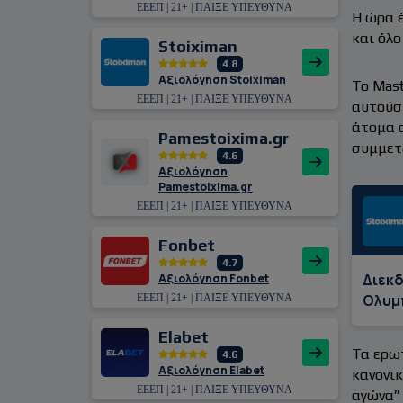
ΕΕΕΠ | 21+ | ΠΑΙΞΕ ΥΠΕΥΘΥΝΑ
Η ώρα 
και όλο
Stoiximan
4.8
Αξιολόγηση Stoiximan
Το Mast
ΕΕΕΠ | 21+ | ΠΑΙΞΕ ΥΠΕΥΘΥΝΑ
αυτούσι
άτομα 
Pamestoixima.gr
συμμετ
4.6
Αξιολόγηση
Pamestoixima.gr
ΕΕΕΠ | 21+ | ΠΑΙΞΕ ΥΠΕΥΘΥΝΑ
Fonbet
4.7
Διεκδ
Αξιολόγηση Fonbet
Ολυμπ
ΕΕΕΠ | 21+ | ΠΑΙΞΕ ΥΠΕΥΘΥΝΑ
Εlabet
Τα ερωτ
4.6
Αξιολόγηση Εlabet
κανονικ
ΕΕΕΠ | 21+ | ΠΑΙΞΕ ΥΠΕΥΘΥΝΑ
αγώνα” 