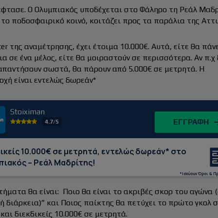
έφτασε. Ο Ολυμπιακός υποδέχεται στο Φάληρο τη Ρεάλ Μαδ
 το ποδοσφαιρικό κοινό, κοιτάζει προς τα παράλια της Αττι
er της αναμέτρησης, έχει έτοιμα 10.000€. Αυτά, είτε θα πάν
α σε ένα μέλος, είτε θα μοιραστούν σε περισσότερα. Αν π.χ
απαντήσουν σωστά, θα πάρουν από 5.000€ σε μετρητά. Η
οχή είναι εντελώς δωρεάν*
Stoiximan
ΕΓΓΡΑΦΗ
4.7/5
ικείς 10.000€ σε μετρητά, εντελώς δωρεάν* στο
ιακός – Ρεάλ Μαδρίτης!
*Ισχύουν Όροι & Π
ήματα θα είναι: Ποιο θα είναι το ακριβές σκορ του αγώνα 
ή διάρκεια)” και Ποιος παίκτης θα πετύχει το πρώτο γκολ 
και διεκδικείς 10.000€ σε μετρητά.