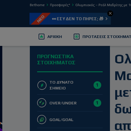
Bethome
Προσφορές*
Ολυμπιακός – Ρεάλ Μαδρίτης με 1
ΝΕΟ
👀 ΕΣΥ ΔΕΝ ΤΟ ΠΗΡΕΣ; 🎁
ΕΕΕΠ | 21+ | ΠΑΙΞΕ ΥΠΕΥΘΥΝΑ
ΑΡΧΙΚΗ
ΠΡΟΤΑΣΕΙΣ ΣΤΟΙΧΗΜΑ
Ολ
ΠΡΟΓΝΩΣΤΙΚΑ
ΣΤΟΙΧΗΜΑΤΟΣ
Μα
ΤΟ ΔΥΝΑΤΟ
1
με
ΣΗΜΕΙΟ
1
OVER/UNDER
δω
GOAL/GOAL
απ