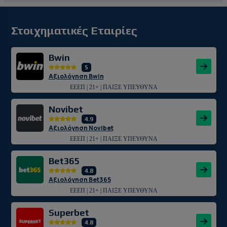
Στοιχηματικές Εταιρίες
Bwin
5
Αξιολόγηση Bwin
ΕΕΕΠ | 21+ | ΠΑΙΞΕ ΥΠΕΥΘΥΝΑ
Novibet
4.9
Αξιολόγηση Novibet
ΕΕΕΠ | 21+ | ΠΑΙΞΕ ΥΠΕΥΘΥΝΑ
Bet365
4.8
Αξιολόγηση Bet365
ΕΕΕΠ | 21+ | ΠΑΙΞΕ ΥΠΕΥΘΥΝΑ
Superbet
4.8