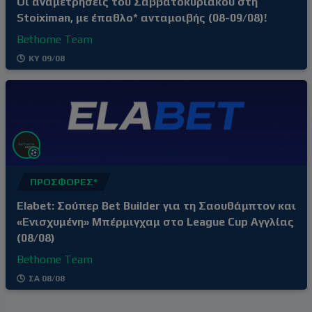
Οι αναμετρήσεις του Σαββατοκύριακου στη
Stoiximan, με έπαθλο* ανταμοιβής (08-09/08)!
Bethome Team
ΚΥ 09/08
ΠΡΟΣΦΟΡΈΣ*
Elabet: Σούπερ Bet Builder για τη Σαουθάμπτον και
«Ενισχυμένη» Μπέρμιγχαμ στο League Cup Αγγλίας
(08/08)
Bethome Team
ΣΑ 08/08