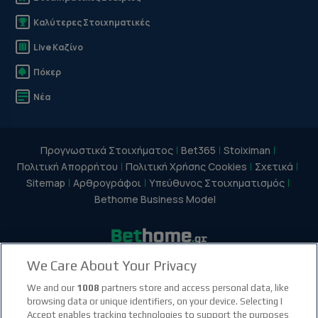
Καλύτερες Στοιχηματικές
Live Καζίνο
Πόκερ
Νέα
Προγνωστικά Στοιχήματος
Bet365
Stoiximan
Πολιτική Απορρήτου
Πολιτική Χρήσης Cookies
Σχετικά
Sitemap
Αρθρογράφοι
Υπεύθυνος Στοιχηματισμός
Bethome Business Model
We Care About Your Privacy
facebook social link
instagram social link
youtube social link
tiktok social link
twitter social link
discord social link
We and our
1008
partners store and access personal data, like
browsing data or unique identifiers, on your device. Selecting I
Accept enables tracking technologies to support the purposes