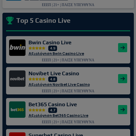
ΕΕΕΠ | 21+ | ΠΑΙΞΕ ΥΠΕΥΘΥΝΑ
Top 5 Casino Live
Bwin Casino Live
4.9
Αξιολόγηση Bwin Casino Live
ΕΕΕΠ | 21+ | ΠΑΙΞΕ ΥΠΕΥΘΥΝΑ
Novibet Live Casino
4.8
Αξιολόγηση Novibet Live Casino
ΕΕΕΠ | 21+ | ΠΑΙΞΕ ΥΠΕΥΘΥΝΑ
Bet365 Casino Live
4.7
Αξιολόγηση Bet365 Casino Live
ΕΕΕΠ | 21+ | ΠΑΙΞΕ ΥΠΕΥΘΥΝΑ
Superbet Casino Live