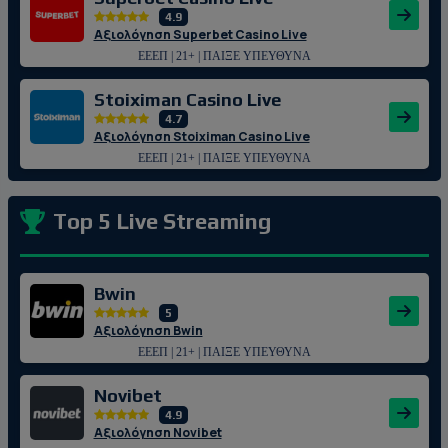
4.9
Αξιολόγηση Superbet Casino Live
ΕΕΕΠ | 21+ | ΠΑΙΞΕ ΥΠΕΥΘΥΝΑ
Stoiximan Casino Live
4.7
Αξιολόγηση Stoiximan Casino Live
ΕΕΕΠ | 21+ | ΠΑΙΞΕ ΥΠΕΥΘΥΝΑ
Top 5 Live Streaming
Bwin
5
Αξιολόγηση Bwin
ΕΕΕΠ | 21+ | ΠΑΙΞΕ ΥΠΕΥΘΥΝΑ
Novibet
4.9
Αξιολόγηση Novibet