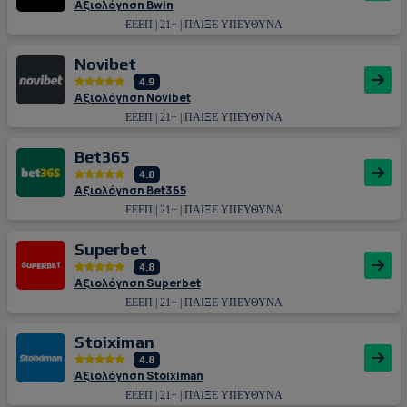
Αξιολόγηση Bwin
ΕΕΕΠ | 21+ | ΠΑΙΞΕ ΥΠΕΥΘΥΝΑ
Novibet
4.9
Αξιολόγηση Novibet
ΕΕΕΠ | 21+ | ΠΑΙΞΕ ΥΠΕΥΘΥΝΑ
Bet365
4.8
Αξιολόγηση Bet365
ΕΕΕΠ | 21+ | ΠΑΙΞΕ ΥΠΕΥΘΥΝΑ
Superbet
4.8
Αξιολόγηση Superbet
ΕΕΕΠ | 21+ | ΠΑΙΞΕ ΥΠΕΥΘΥΝΑ
Stoiximan
4.8
Αξιολόγηση Stoiximan
ΕΕΕΠ | 21+ | ΠΑΙΞΕ ΥΠΕΥΘΥΝΑ