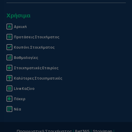
Χρήσιμα
Αρχική
Προτάσεις Στοιχήματος
Κουπόνι Στοιχήματος
Βαθμολογίες
Στοιχηματικές Εταιρίες
Καλύτερες Στοιχηματικές
Live Καζίνο
Πόκερ
Νέα
Προγνωστικά Στοιχήματος
Bet365
Stoiximan