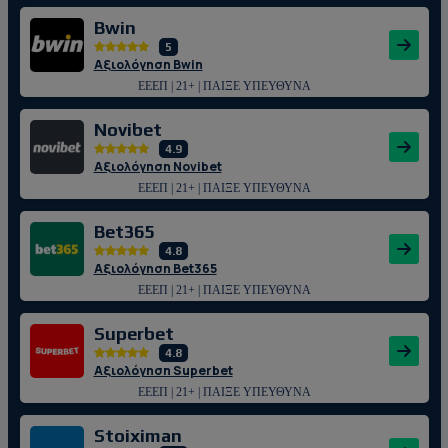
Bwin
5
Αξιολόγηση Bwin
ΕΕΕΠ | 21+ | ΠΑΙΞΕ ΥΠΕΥΘΥΝΑ
Novibet
4.9
Αξιολόγηση Novibet
ΕΕΕΠ | 21+ | ΠΑΙΞΕ ΥΠΕΥΘΥΝΑ
Bet365
4.8
Αξιολόγηση Bet365
ΕΕΕΠ | 21+ | ΠΑΙΞΕ ΥΠΕΥΘΥΝΑ
Superbet
4.8
Αξιολόγηση Superbet
ΕΕΕΠ | 21+ | ΠΑΙΞΕ ΥΠΕΥΘΥΝΑ
Stoiximan