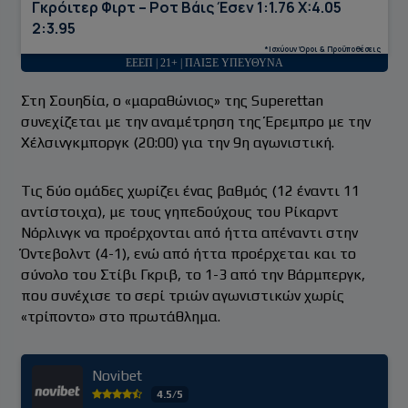
Γκρόιτερ Φιρτ – Ροτ Βάις Έσεν 1:1.76 X:4.05
2:3.95
*Ισχύουν Όροι & Προϋποθέσεις
ΕΕΕΠ | 21+ | ΠΑΙΞΕ ΥΠΕΥΘΥΝΑ
Στη Σουηδία, ο «μαραθώνιος» της Superettan
συνεχίζεται με την αναμέτρηση της Έρεμπρο με την
Χέλσινγκμποργκ (20:00) για την 9η αγωνιστική.
Τις δύο ομάδες χωρίζει ένας βαθμός (12 έναντι 11
αντίστοιχα), με τους γηπεδούχους του Ρίκαρντ
Νόρλινγκ να προέρχονται από ήττα απέναντι στην
Όντεβολντ (4-1), ενώ από ήττα προέρχεται και το
σύνολο του Στίβι Γκριβ, το 1-3 από την Βάρμπεργκ,
που συνέχισε το σερί τριών αγωνιστικών χωρίς
«τρίποντο» στο πρωτάθλημα.
Novibet
4.5/5