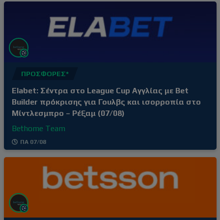
ΠΡΟΣΦΟΡΈΣ*
Elabet: Σέντρα στο League Cup Αγγλίας με Bet
Builder πρόκρισης για Γουλβς και ισορροπία στο
Μίντλεσμπρο – Ρέξαμ (07/08)
Bethome Team
ΠΑ 07/08