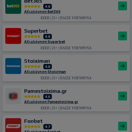
Bet365
4.8
Αξιολόγηση Bet365
ΕΕΕΠ | 21+ | ΠΑΙΞΕ ΥΠΕΥΘΥΝΑ
Superbet
4.8
Αξιολόγηση Superbet
ΕΕΕΠ | 21+ | ΠΑΙΞΕ ΥΠΕΥΘΥΝΑ
Stoiximan
4.8
Αξιολόγηση Stoiximan
ΕΕΕΠ | 21+ | ΠΑΙΞΕ ΥΠΕΥΘΥΝΑ
Pamestoixima.gr
4.6
Αξιολόγηση Pamestoixima.gr
ΕΕΕΠ | 21+ | ΠΑΙΞΕ ΥΠΕΥΘΥΝΑ
Fonbet
4.7
Αξιολόγηση Fonbet