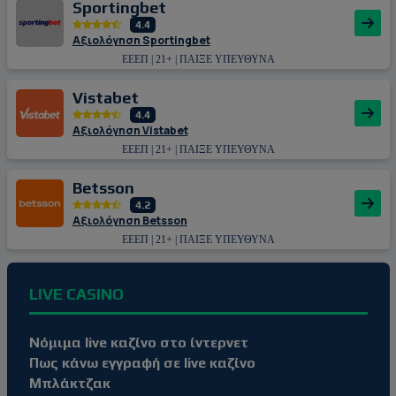
Sportingbet
4.4
Αξιολόγηση Sportingbet
ΕΕΕΠ | 21+ | ΠΑΙΞΕ ΥΠΕΥΘΥΝΑ
Vistabet
4.4
Αξιολόγηση Vistabet
ΕΕΕΠ | 21+ | ΠΑΙΞΕ ΥΠΕΥΘΥΝΑ
Betsson
4.2
Αξιολόγηση Betsson
ΕΕΕΠ | 21+ | ΠΑΙΞΕ ΥΠΕΥΘΥΝΑ
LIVE CASINO
Νόμιμα live καζίνο στο ίντερνετ
Πως κάνω εγγραφή σε live καζίνο
Μπλάκτζακ