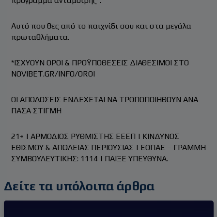
πρόγραμμα ανταμοιβής*.
Αυτό που θες από το παιχνίδι σου και στα μεγάλα
πρωταθλήματα.
*ΙΣΧΥΟΥΝ ΟΡΟΙ & ΠΡΟΫΠΟΘΕΣΕΙΣ ΔΙΑΘΕΣΙΜΟΙ ΣΤΟ
NOVIBET.GR/INFO/OROI
ΟΙ ΑΠΟΔΟΣΕΙΣ ΕΝΔΕΧΕΤΑΙ ΝΑ ΤΡΟΠΟΠΟΙΗΘΟΥΝ ΑΝΑ
ΠΑΣΑ ΣΤΙΓΜΗ
21+ | ΑΡΜΟΔΙΟΣ ΡΥΘΜΙΣΤΗΣ ΕΕΕΠ | ΚΙΝΔΥΝΟΣ
ΕΘΙΣΜΟΥ & ΑΠΩΛΕΙΑΣ ΠΕΡΙΟΥΣΙΑΣ | ΕΟΠΑΕ – ΓΡΑΜΜΗ
ΣΥΜΒΟΥΛΕΥΤΙΚΗΣ: 1114 | ΠΑΙΞΕ ΥΠΕΥΘΥΝΑ.
Δείτε τα υπόλοιπα άρθρα