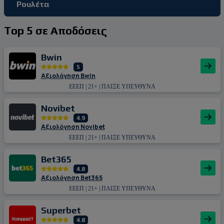
Ρουλέτα
Top 5 σε Αποδόσεις
Bwin
5
Αξιολόγηση Bwin
ΕΕΕΠ | 21+ | ΠΑΙΞΕ ΥΠΕΥΘΥΝΑ
Novibet
4.9
Αξιολόγηση Novibet
ΕΕΕΠ | 21+ | ΠΑΙΞΕ ΥΠΕΥΘΥΝΑ
Bet365
4.8
Αξιολόγηση Bet365
ΕΕΕΠ | 21+ | ΠΑΙΞΕ ΥΠΕΥΘΥΝΑ
Superbet
4.8