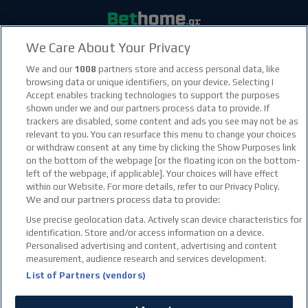
We Care About Your Privacy
facebook social link
instagram social link
youtube social link
tiktok social link
twitter social link
discord social link
We and our
1008
partners store and access personal data, like
browsing data or unique identifiers, on your device. Selecting I
Accept enables tracking technologies to support the purposes
21+
shown under we and our partners process data to provide. If
trackers are disabled, some content and ads you see may not be as
relevant to you. You can resurface this menu to change your choices
or withdraw consent at any time by clicking the Show Purposes link
on the bottom of the webpage [or the floating icon on the bottom-
left of the webpage, if applicable]. Your choices will have effect
within our Website. For more details, refer to our Privacy Policy.
We and our partners process data to provide:
Use precise geolocation data. Actively scan device characteristics for
identification. Store and/or access information on a device.
Personalised advertising and content, advertising and content
measurement, audience research and services development.
List of Partners (vendors)