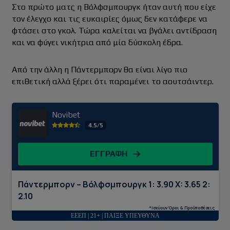
Στο πρώτο ματς η Βόλφσμπουργκ ήταν αυτή που είχε
τον έλεγχο και τις ευκαιρίες όμως δεν κατάφερε να
φτάσει στο γκολ. Τώρα καλείται να βγάλει αντίδραση
και να φύγει νικήτρια από μία δύσκολη έδρα.
Από την άλλη η Πάντερμπορν θα είναι λίγο πιο
επιθετική αλλά ξέρει ότι παραμένει το αουτσάιντερ.
Novibet
4.5/5
ΕΓΓΡΑΦΗ
Πάντερμπορν – Βόλφσμπουργκ 1: 3.90 X: 3.65 2:
2.10
*Ισχύουν Όροι & Προϋποθέσεις
ΕΕΕΠ | 21+ | ΠΑΙΞΕ ΥΠΕΥΘΥΝΑ