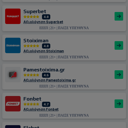
Superbet
4.8
Αξιολόγηση Superbet
ΕΕΕΠ | 21+ | ΠΑΙΞΕ ΥΠΕΥΘΥΝΑ
Stoiximan
4.8
Αξιολόγηση Stoiximan
ΕΕΕΠ | 21+ | ΠΑΙΞΕ ΥΠΕΥΘΥΝΑ
Pamestoixima.gr
4.6
Αξιολόγηση Pamestoixima.gr
ΕΕΕΠ | 21+ | ΠΑΙΞΕ ΥΠΕΥΘΥΝΑ
Fonbet
4.7
Αξιολόγηση Fonbet
ΕΕΕΠ | 21+ | ΠΑΙΞΕ ΥΠΕΥΘΥΝΑ
Εlabet