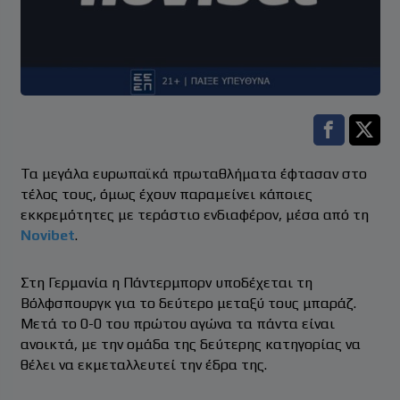
Facebook s
Twitt
Τα μεγάλα ευρωπαϊκά πρωταθλήματα έφτασαν στο
τέλος τους, όμως έχουν παραμείνει κάποιες
εκκρεμότητες με τεράστιο ενδιαφέρον, μέσα από τη
Novibet
.
Στη Γερμανία η Πάντερμπορν υποδέχεται τη
Βόλφσπουργκ για το δεύτερο μεταξύ τους μπαράζ.
Μετά το 0-0 του πρώτου αγώνα τα πάντα είναι
ανοικτά, με την ομάδα της δεύτερης κατηγορίας να
θέλει να εκμεταλλευτεί την έδρα της.