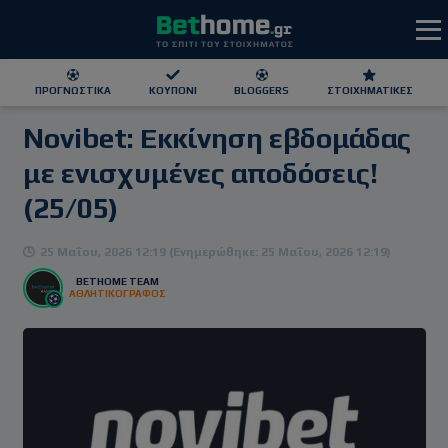
ΠΡΟΓΝΩΣΤΙΚΆ
ΚΟΥΠΌΝΙ
BLOGGERS
ΣΤΟΙΧΗΜΑΤΙΚΕΣ
Novibet: Εκκίνηση εβδομάδας
ΕΕΕΠ | 21+ | ΠΑΙΞΕ ΥΠΕΥΘΥΝΑ
με ενισχυμένες αποδόσεις!
(25/05)
25 Μαΐου, 2026 12:19 (Ενημερώθηκε: 25 Μαΐου, 2026 12:19)
BETHOME TEAM
ΑΘΛΗΤΙΚΟΓΡΑΦΟΣ