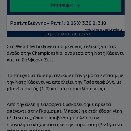
ΕΓΓΡΑΦΗ
Ραπίντ Βιέννης – Ριντ 1: 2.25 X: 3.30 2: 3.10
*Ισχύουν Όροι & Προϋποθέσεις
ΕΕΕΠ | 21+ | ΠΑΙΞΕ ΥΠΕΥΘΥΝΑ
Στο Wembley διεξάγεται ο μεγάλος τελικός για την
άνοδο στην Championship, ανάμεσα στη Νοτς Κάουντι
και τη Σάλφορντ Σίτι.
Τα παιχνίδια των ημιτελικών ήταν γεμάτα ένταση, με
την Νοτς Κάουντι να αποκλείει την Τσέστερφιλντ, με
μία νίκη εκτός (1-0) και μία ισοπαλία (εντός).
Από την άλλη η Σάλφορντ δυσκολεύτηκε αρκετά
απέναντι στην Γκρίμσμπι. Μπορεί η εκτός έδρας νίκη
(2-1) να της έδωσε προβάδισμα αλλά στον
επαναληπτικό χρειάστηκε την παράταση (2-2) για να