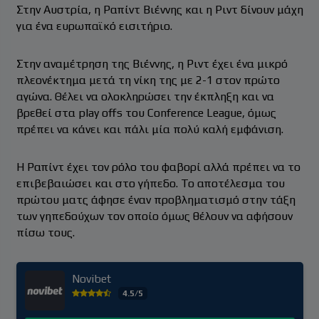
Στην Αυστρία, η Ραπίντ Βιέννης και η Ριντ δίνουν μάχη
για ένα ευρωπαϊκό εισιτήριο.
Στην αναμέτρηση της Βιέννης, η Ριντ έχει ένα μικρό
πλεονέκτημα μετά τη νίκη της με 2-1 στον πρώτο
αγώνα. Θέλει να ολοκληρώσει την έκπληξη και να
βρεθεί στα play offs του Conference League, όμως
πρέπει να κάνει και πάλι μία πολύ καλή εμφάνιση.
Η Ραπίντ έχει τον ρόλο του φαβορί αλλά πρέπει να το
επιβεβαιώσει και στο γήπεδο. Το αποτέλεσμα του
πρώτου ματς άφησε έναν προβληματισμό στην τάξη
των γηπεδούχων τον οποίο όμως θέλουν να αφήσουν
πίσω τους.
Novibet
4.5/5