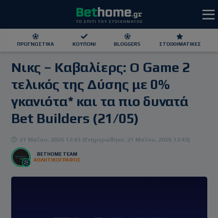
ΠΡΟΓΝΩΣΤΙΚΆ
ΚΟΥΠΌΝΙ
BLOGGERS
ΣΤΟΙΧΗΜΑΤΙΚΕΣ
Νικς – Καβαλίερς: Ο Game 2
ΕΕΕΠ | 21+ | ΠΑΙΞΕ ΥΠΕΥΘΥΝΑ
τελικός της Δύσης με 0%
γκανιότα* και τα πιο δυνατά
Bet Builders (21/05)
21 Μαΐου, 2026 12:43 (Ενημερώθηκε: 21 Μαΐου, 2026 12:43)
BETHOME TEAM
ΑΘΛΗΤΙΚΟΓΡΑΦΟΣ