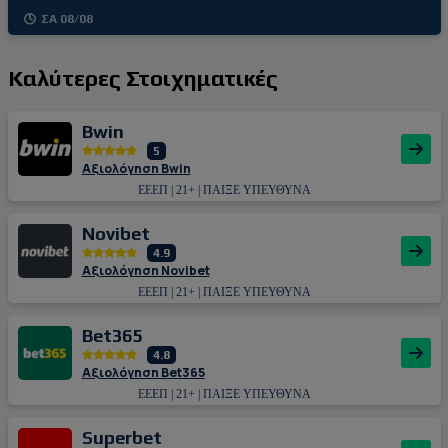
ΣΑ 08/08
Καλύτερες Στοιχηματικές
Bwin
5
Αξιολόγηση Bwin
ΕΕΕΠ | 21+ | ΠΑΙΞΕ ΥΠΕΥΘΥΝΑ
Novibet
4.9
Αξιολόγηση Novibet
ΕΕΕΠ | 21+ | ΠΑΙΞΕ ΥΠΕΥΘΥΝΑ
Bet365
4.8
Αξιολόγηση Bet365
ΕΕΕΠ | 21+ | ΠΑΙΞΕ ΥΠΕΥΘΥΝΑ
Superbet