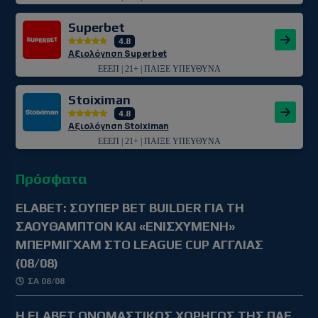
Superbet
4.8
Αξιολόγηση Superbet
ΕΕΕΠ | 21+ | ΠΑΙΞΕ ΥΠΕΥΘΥΝΑ
Stoiximan
4.8
Αξιολόγηση Stoiximan
ΕΕΕΠ | 21+ | ΠΑΙΞΕ ΥΠΕΥΘΥΝΑ
Πρόσφατα
ELABET: ΣΟΥΠΕΡ BET BUILDER ΓΙΑ ΤΗ
ΣΑΟΥΘΑΜΠΤΟΝ ΚΑΙ «ΕΝΙΣΧΥΜΕΝΗ»
ΜΠΕΡΜΙΓΧΑΜ ΣΤΟ LEAGUE CUP ΑΓΓΛΙΑΣ
(08/08)
ΣΑ 08/08
Η ELABET ΟΝΟΜΑΣΤΙΚΟΣ ΧΟΡΗΓΟΣ ΤΗΣ ΠΑΕ