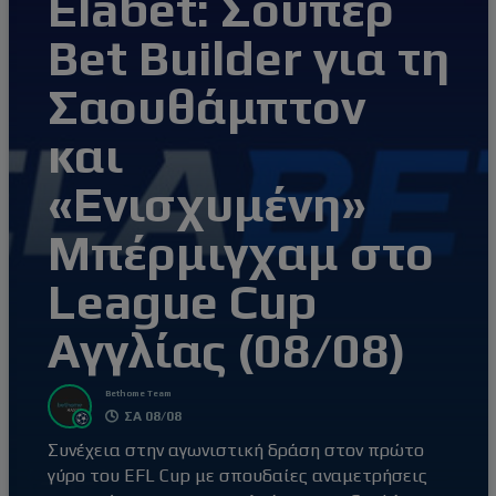
Elabet: Σούπερ
Bet Builder για τη
Σαουθάμπτον
και
«Ενισχυμένη»
Μπέρμιγχαμ στο
League Cup
Αγγλίας (08/08)
Bethome Team
ΣΑ 08/08
Συνέχεια στην αγωνιστική δράση στον πρώτο
γύρο του EFL Cup με σπουδαίες αναμετρήσεις