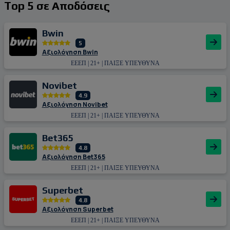
Top 5 σε Αποδόσεις
Bwin
5
Αξιολόγηση Bwin
ΕΕΕΠ | 21+ | ΠΑΙΞΕ ΥΠΕΥΘΥΝΑ
Novibet
4.9
Αξιολόγηση Novibet
ΕΕΕΠ | 21+ | ΠΑΙΞΕ ΥΠΕΥΘΥΝΑ
Bet365
4.8
Αξιολόγηση Bet365
ΕΕΕΠ | 21+ | ΠΑΙΞΕ ΥΠΕΥΘΥΝΑ
Superbet
4.8
Αξιολόγηση Superbet
ΕΕΕΠ | 21+ | ΠΑΙΞΕ ΥΠΕΥΘΥΝΑ