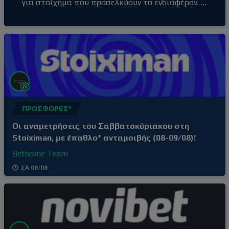
για στοίχημα που προσελκύουν το ενδιαφέρον. Η
Σαουθάμπτον δοκιμάζεται στην έδρα της
Κόλτσεστερ, τη στιγμή που Γουίμπλεντον και
Νιούπορτ διασταυρώνουν τα ξίφη τους με
στόχο το εισιτήριο για την επόμενη φάση. Την
παράσταση ωστόσο κλέβει το μπρα-ντε-φερ
ανάμεσα σε Σουόνσι και Μπέρμιγχαμ,
ΠΡΟΣΦΟΡΈΣ*
Οι αναμετρήσεις του Σαββατοκύριακου στη
Stoiximan, με έπαθλο* ανταμοιβής (08-09/08)!
Bethome Team
ΣΑ 08/08