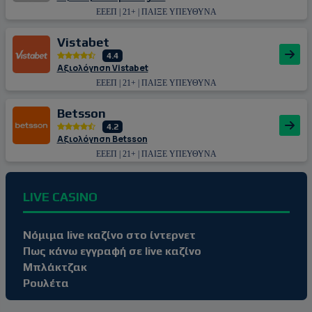
ΕΕΕΠ | 21+ | ΠΑΙΞΕ ΥΠΕΥΘΥΝΑ
Vistabet
4.4
Αξιολόγηση Vistabet
ΕΕΕΠ | 21+ | ΠΑΙΞΕ ΥΠΕΥΘΥΝΑ
Betsson
4.2
Αξιολόγηση Betsson
ΕΕΕΠ | 21+ | ΠΑΙΞΕ ΥΠΕΥΘΥΝΑ
LIVE CASINO
Νόμιμα live καζίνο στο ίντερνετ
Πως κάνω εγγραφή σε live καζίνο
Μπλάκτζακ
Ρουλέτα