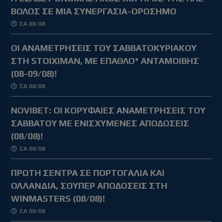
ΒΟΛΟΣ ΣΕ ΜΙΑ ΣΥΝΕΡΓΑΣΙΑ-ΟΡΟΣΗΜΟ
ΣΑ 08/08
ΟΙ ΑΝΑΜΕΤΡΗΣΕΙΣ ΤΟΥ ΣΑΒΒΑΤΟΚΥΡΙΑΚΟΥ
ΣΤΗ STOIXIMAN, ΜΕ ΕΠΑΘΛΟ* ΑΝΤΑΜΟΙΒΗΣ
(08-09/08)!
ΣΑ 08/08
NOVIBET: OΙ ΚΟΡΥΦΑΙΕΣ ΑΝΑΜΕΤΡΗΣΕΙΣ ΤΟΥ
ΣΑΒΒΑΤΟΥ ΜΕ ΕΝΙΣΧΥΜΕΝΕΣ ΑΠΟΔΟΣΕΙΣ
(08/08)!
ΣΑ 08/08
ΠΡΩΤΗ ΣΕΝΤΡΑ ΣΕ ΠΟΡΤΟΓΑΛΙΑ ΚΑΙ
ΟΛΛΑΝΔΙΑ, ΣΟΥΠΕΡ ΑΠΟΔΟΣΕΙΣ ΣΤΗ
WINMASTERS (08/08)!
ΣΑ 08/08