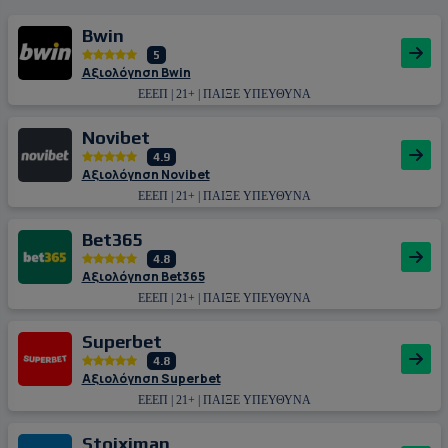
Bwin
5
Αξιολόγηση Bwin
ΕΕΕΠ | 21+ | ΠΑΙΞΕ ΥΠΕΥΘΥΝΑ
Novibet
4.9
Αξιολόγηση Novibet
ΕΕΕΠ | 21+ | ΠΑΙΞΕ ΥΠΕΥΘΥΝΑ
Bet365
4.8
Αξιολόγηση Bet365
ΕΕΕΠ | 21+ | ΠΑΙΞΕ ΥΠΕΥΘΥΝΑ
Superbet
4.8
Αξιολόγηση Superbet
ΕΕΕΠ | 21+ | ΠΑΙΞΕ ΥΠΕΥΘΥΝΑ
Stoiximan