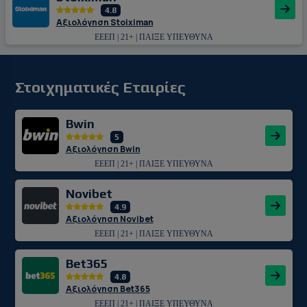
4.8
Αξιολόγηση Stoiximan
ΕΕΕΠ | 21+ | ΠΑΙΞΕ ΥΠΕΥΘΥΝΑ
Στοιχηματικές Εταιρίες
Bwin
5
Αξιολόγηση Bwin
ΕΕΕΠ | 21+ | ΠΑΙΞΕ ΥΠΕΥΘΥΝΑ
Novibet
4.9
Αξιολόγηση Novibet
ΕΕΕΠ | 21+ | ΠΑΙΞΕ ΥΠΕΥΘΥΝΑ
Bet365
4.8
Αξιολόγηση Bet365
ΕΕΕΠ | 21+ | ΠΑΙΞΕ ΥΠΕΥΘΥΝΑ