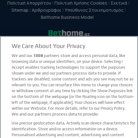
Πολιτική Απορρήτου
Πολιτική Χρήσης Cookies
Σχετικά
Sitemap
Αρθρογράφοι
Υπεύθυνος Στοιχηματισμός
Bethome Business Model
We Care About Your Privacy
facebook social link
instagram social link
youtube social link
tiktok social link
twitter social link
discord social link
We and our
1008
partners store and access personal data, like
browsing data or unique identifiers, on your device. Selecting I
Accept enables tracking technologies to support the purposes
21+
shown under we and our partners process data to provide. If
trackers are disabled, some content and ads you see may not be as
relevant to you. You can resurface this menu to change your choices
or withdraw consent at any time by clicking the Show Purposes link
on the bottom of the webpage [or the floating icon on the bottom-
left of the webpage, if applicable]. Your choices will have effect
within our Website. For more details, refer to our Privacy Policy.
We and our partners process data to provide:
Use precise geolocation data. Actively scan device characteristics for
identification. Store and/or access information on a device.
Personalised advertising and content, advertising and content