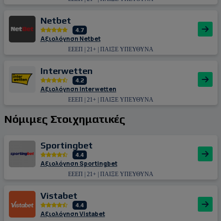
Netbet
4.7
Αξιολόγηση Netbet
ΕΕΕΠ | 21+ | ΠΑΙΞΕ ΥΠΕΥΘΥΝΑ
Interwetten
4.2
Αξιολόγηση Interwetten
ΕΕΕΠ | 21+ | ΠΑΙΞΕ ΥΠΕΥΘΥΝΑ
Νόμιμες Στοιχηματικές
Sportingbet
4.4
Αξιολόγηση Sportingbet
ΕΕΕΠ | 21+ | ΠΑΙΞΕ ΥΠΕΥΘΥΝΑ
Vistabet
4.4
Αξιολόγηση Vistabet