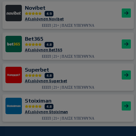
Novibet
4.9
Αξιολόγηση Novibet
ΕΕΕΠ | 21+ | ΠΑΙΞΕ ΥΠΕΥΘΥΝΑ
Bet365
4.8
Αξιολόγηση Bet365
ΕΕΕΠ | 21+ | ΠΑΙΞΕ ΥΠΕΥΘΥΝΑ
Superbet
4.8
Αξιολόγηση Superbet
ΕΕΕΠ | 21+ | ΠΑΙΞΕ ΥΠΕΥΘΥΝΑ
Stoiximan
4.8
Αξιολόγηση Stoiximan
ΕΕΕΠ | 21+ | ΠΑΙΞΕ ΥΠΕΥΘΥΝΑ