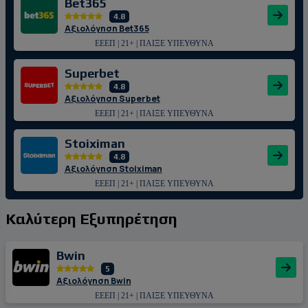
Bet365
4.8
Αξιολόγηση Bet365
ΕΕΕΠ | 21+ | ΠΑΙΞΕ ΥΠΕΥΘΥΝΑ
Superbet
4.8
Αξιολόγηση Superbet
ΕΕΕΠ | 21+ | ΠΑΙΞΕ ΥΠΕΥΘΥΝΑ
Stoiximan
4.8
Αξιολόγηση Stoiximan
ΕΕΕΠ | 21+ | ΠΑΙΞΕ ΥΠΕΥΘΥΝΑ
Καλύτερη Εξυπηρέτηση
Bwin
5
Αξιολόγηση Bwin
ΕΕΕΠ | 21+ | ΠΑΙΞΕ ΥΠΕΥΘΥΝΑ