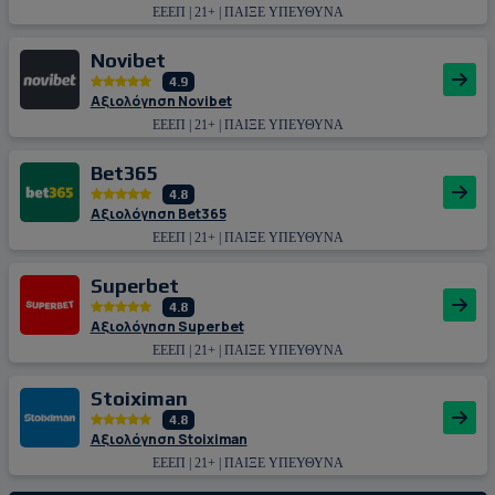
ΕΕΕΠ | 21+ | ΠΑΙΞΕ ΥΠΕΥΘΥΝΑ
Novibet
4.9
Αξιολόγηση Novibet
ΕΕΕΠ | 21+ | ΠΑΙΞΕ ΥΠΕΥΘΥΝΑ
Bet365
4.8
Αξιολόγηση Bet365
ΕΕΕΠ | 21+ | ΠΑΙΞΕ ΥΠΕΥΘΥΝΑ
Superbet
4.8
Αξιολόγηση Superbet
ΕΕΕΠ | 21+ | ΠΑΙΞΕ ΥΠΕΥΘΥΝΑ
Stoiximan
4.8
Αξιολόγηση Stoiximan
ΕΕΕΠ | 21+ | ΠΑΙΞΕ ΥΠΕΥΘΥΝΑ