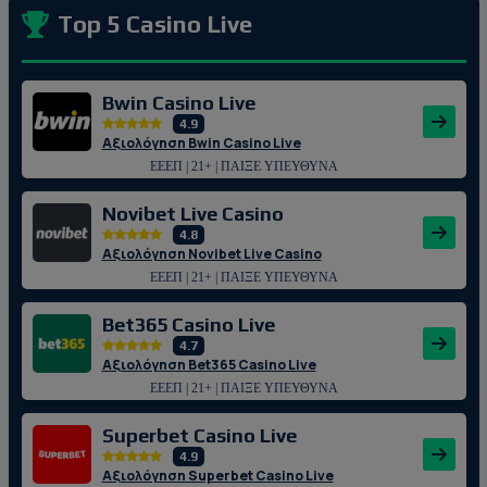
Top 5 Casino Live
Bwin Casino Live
4.9
Αξιολόγηση Bwin Casino Live
ΕΕΕΠ | 21+ | ΠΑΙΞΕ ΥΠΕΥΘΥΝΑ
Novibet Live Casino
4.8
Αξιολόγηση Novibet Live Casino
ΕΕΕΠ | 21+ | ΠΑΙΞΕ ΥΠΕΥΘΥΝΑ
Bet365 Casino Live
4.7
Αξιολόγηση Bet365 Casino Live
ΕΕΕΠ | 21+ | ΠΑΙΞΕ ΥΠΕΥΘΥΝΑ
Superbet Casino Live
4.9
Αξιολόγηση Superbet Casino Live