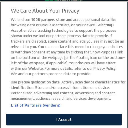
We Care About Your Privacy
facebook social link
instagram social link
youtube social link
tiktok social link
twitter social link
discord social link
We and our
1008
partners store and access personal data, like
browsing data or unique identifiers, on your device. Selecting I
Accept enables tracking technologies to support the purposes
21+
shown under we and our partners process data to provide. If
trackers are disabled, some content and ads you see may not be as
relevant to you. You can resurface this menu to change your choices
or withdraw consent at any time by clicking the Show Purposes link
on the bottom of the webpage [or the floating icon on the bottom-
left of the webpage, if applicable]. Your choices will have effect
within our Website. For more details, refer to our Privacy Policy.
We and our partners process data to provide:
Use precise geolocation data. Actively scan device characteristics for
identification. Store and/or access information on a device.
Personalised advertising and content, advertising and content
measurement, audience research and services development.
List of Partners (vendors)
I Accept
© Copyright 2026