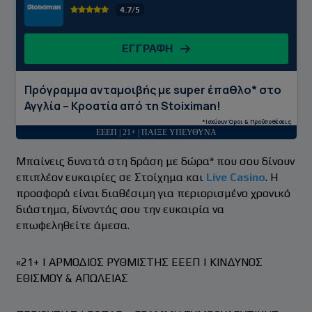
4.7/5
ΕΓΓΡΑΦΗ
Πρόγραμμα ανταμοιβής με super έπαθλο* στο
Αγγλία – Κροατία από τη Stoiximan!
*Ισχύουν Όροι & Προϋποθέσεις
ΕΕΕΠ | 21+ | ΠΑΙΞΕ ΥΠΕΥΘΥΝΑ
Μπαίνεις δυνατά στη δράση με δώρα* που σου δίνουν
επιπλέον ευκαιρίες σε Στοίχημα και
Live Casino
. Η
προσφορά είναι διαθέσιμη για περιορισμένο χρονικό
διάστημα, δίνοντάς σου την ευκαιρία να
επωφεληθείτε άμεσα.
«21+ | ΑΡΜΟΔΙΟΣ ΡΥΘΜΙΣΤΗΣ ΕΕΕΠ | ΚΙΝΔΥΝΟΣ
ΕΘΙΣΜΟΥ & ΑΠΩΛΕΙΑΣ