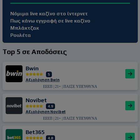
Νόμιμα live καζίνο στο ίντερνετ
Πως κάνω εγγραφή σε live καζίνο
Μπλάκτζακ
Ρουλέτα
Top 5 σε Αποδόσεις
Bwin
5
Αξιολόγηση Bwin
ΕΕΕΠ | 21+ | ΠΑΙΞΕ ΥΠΕΥΘΥΝΑ
Novibet
4.9
Αξιολόγηση Novibet
ΕΕΕΠ | 21+ | ΠΑΙΞΕ ΥΠΕΥΘΥΝΑ
Bet365
4.8