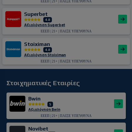
ΕΕΕΠ | 21+ | ΠΑΙΞΕ ΥΠΕΥΘΥΝΑ
Superbet
4.8
Αξιολόγηση Superbet
ΕΕΕΠ | 21+ | ΠΑΙΞΕ ΥΠΕΥΘΥΝΑ
Stoiximan
4.8
Αξιολόγηση Stoiximan
ΕΕΕΠ | 21+ | ΠΑΙΞΕ ΥΠΕΥΘΥΝΑ
Στοιχηματικές Εταιρίες
Bwin
5
Αξιολόγηση Bwin
ΕΕΕΠ | 21+ | ΠΑΙΞΕ ΥΠΕΥΘΥΝΑ
Novibet