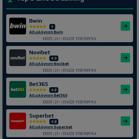
Bwin
5
Αξιολόγηση Bwin
ΕΕΕΠ | 21+ | ΠΑΙΞΕ ΥΠΕΥΘΥΝΑ
Novibet
4.9
Αξιολόγηση Novibet
ΕΕΕΠ | 21+ | ΠΑΙΞΕ ΥΠΕΥΘΥΝΑ
Bet365
4.8
Αξιολόγηση Bet365
ΕΕΕΠ | 21+ | ΠΑΙΞΕ ΥΠΕΥΘΥΝΑ
Superbet
4.8
Αξιολόγηση Superbet
ΕΕΕΠ | 21+ | ΠΑΙΞΕ ΥΠΕΥΘΥΝΑ