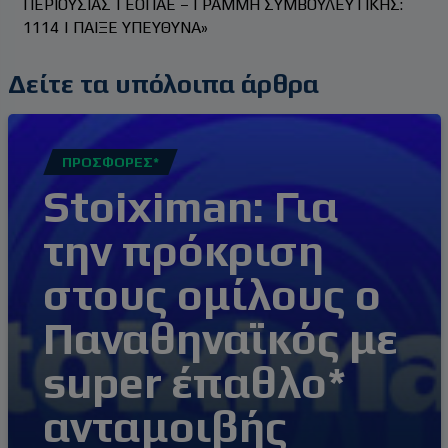
ΠΕΡΙΟΥΣΙΑΣ | ΕΟΠΑΕ – ΓΡΑΜΜΗ ΣΥΜΒΟΥΛΕΥΤΙΚΗΣ:
1114 | ΠΑΙΞΕ ΥΠΕΥΘΥΝΑ»
Δείτε τα υπόλοιπα άρθρα
ΠΡΟΣΦΟΡΈΣ*
Stoiximan: Για
την πρόκριση
στους ομίλους ο
Παναθηναϊκός με
super έπαθλο*
ανταμοιβής