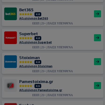
Bet365
4.8
Αξιολόγηση Bet365
ΕΕΕΠ | 21+ | ΠΑΙΞΕ ΥΠΕΥΘΥΝΑ
Superbet
4.8
Αξιολόγηση Superbet
ΕΕΕΠ | 21+ | ΠΑΙΞΕ ΥΠΕΥΘΥΝΑ
Stoiximan
4.8
Αξιολόγηση Stoiximan
ΕΕΕΠ | 21+ | ΠΑΙΞΕ ΥΠΕΥΘΥΝΑ
Pamestoixima.gr
4.6
Αξιολόγηση Pamestoixima.gr
ΕΕΕΠ | 21+ | ΠΑΙΞΕ ΥΠΕΥΘΥΝΑ