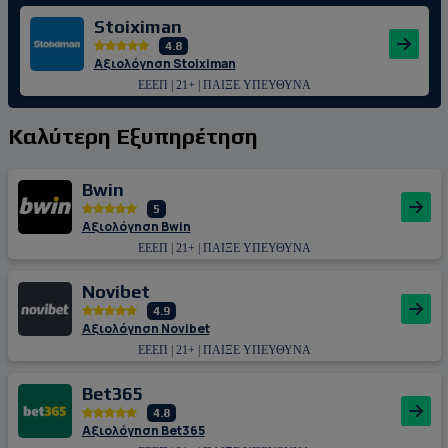
Stoiximan
4.8
Αξιολόγηση Stoiximan
ΕΕΕΠ | 21+ | ΠΑΙΞΕ ΥΠΕΥΘΥΝΑ
Καλύτερη Εξυπηρέτηση
Bwin
5
Αξιολόγηση Bwin
ΕΕΕΠ | 21+ | ΠΑΙΞΕ ΥΠΕΥΘΥΝΑ
Novibet
4.9
Αξιολόγηση Novibet
ΕΕΕΠ | 21+ | ΠΑΙΞΕ ΥΠΕΥΘΥΝΑ
Bet365
4.8
Αξιολόγηση Bet365