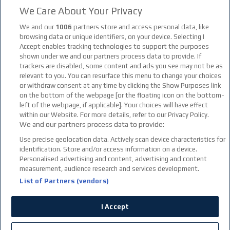
We Care About Your Privacy
facebook social link
instagram social link
youtube social link
tiktok social link
twitter social link
discord social link
We and our
1006
partners store and access personal data, like
browsing data or unique identifiers, on your device. Selecting I
Accept enables tracking technologies to support the purposes
21+
shown under we and our partners process data to provide. If
trackers are disabled, some content and ads you see may not be as
relevant to you. You can resurface this menu to change your choices
or withdraw consent at any time by clicking the Show Purposes link
on the bottom of the webpage [or the floating icon on the bottom-
left of the webpage, if applicable]. Your choices will have effect
within our Website. For more details, refer to our Privacy Policy.
We and our partners process data to provide:
Use precise geolocation data. Actively scan device characteristics for
identification. Store and/or access information on a device.
Personalised advertising and content, advertising and content
measurement, audience research and services development.
List of Partners (vendors)
I Accept
© Copyright 2026
Προσφορά* ΧΩΡΙΣ ΚΑΤΑΘΕΣΗ με