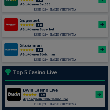
4.8
Αξιολόγηση Bet365
ΕΕΕΠ | 21+ | ΠΑΙΞΕ ΥΠΕΥΘΥΝΑ
Superbet
4.8
Αξιολόγηση Superbet
ΕΕΕΠ | 21+ | ΠΑΙΞΕ ΥΠΕΥΘΥΝΑ
Stoiximan
4.8
Αξιολόγηση Stoiximan
ΕΕΕΠ | 21+ | ΠΑΙΞΕ ΥΠΕΥΘΥΝΑ
Top 5 Casino Live
Bwin Casino Live
4.9
Αξιολόγηση Bwin Casino Live
ΕΕΕΠ | 21+ | ΠΑΙΞΕ ΥΠΕΥΘΥΝΑ