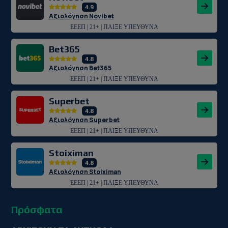
4.9
Αξιολόγηση Novibet
ΕΕΕΠ | 21+ | ΠΑΙΞΕ ΥΠΕΥΘΥΝΑ
Bet365
4.8
Αξιολόγηση Bet365
ΕΕΕΠ | 21+ | ΠΑΙΞΕ ΥΠΕΥΘΥΝΑ
Superbet
4.8
Αξιολόγηση Superbet
ΕΕΕΠ | 21+ | ΠΑΙΞΕ ΥΠΕΥΘΥΝΑ
Stoiximan
4.8
Αξιολόγηση Stoiximan
ΕΕΕΠ | 21+ | ΠΑΙΞΕ ΥΠΕΥΘΥΝΑ
Πρόσφατα