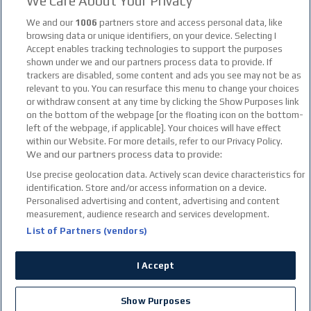
We Care About Your Privacy
facebook social link
instagram social link
youtube social link
tiktok social link
twitter social link
discord social link
We and our
1006
partners store and access personal data, like
browsing data or unique identifiers, on your device. Selecting I
Accept enables tracking technologies to support the purposes
21+
shown under we and our partners process data to provide. If
trackers are disabled, some content and ads you see may not be as
relevant to you. You can resurface this menu to change your choices
or withdraw consent at any time by clicking the Show Purposes link
on the bottom of the webpage [or the floating icon on the bottom-
left of the webpage, if applicable]. Your choices will have effect
within our Website. For more details, refer to our Privacy Policy.
We and our partners process data to provide:
Use precise geolocation data. Actively scan device characteristics for
identification. Store and/or access information on a device.
Personalised advertising and content, advertising and content
measurement, audience research and services development.
List of Partners (vendors)
I Accept
© Copyright 2026
ΕΕΕΠ | 21+ | ΠΑΙΞΕ
ΑΠΟΚΛΕΙΣΤΙΚΟ: Νέο Live Casino
ΥΠΕΥΘΥΝΑ
Show Purposes
με προσφορά* ΧΩΡΙΣ ΚΑΤΑΘΕΣΗ!