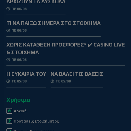
ΑΡΧΙΖΟΥΝ ΤΑ ΔΥΣΚΟΛΑ
ΠΕ 06/08
TΙ ΝΑ ΠΑΙΞΩ ΣΗΜΕΡΑ ΣΤΟ ΣΤΟΙΧΗΜΑ
ΠΕ 06/08
ΧΩΡΙΣ ΚΑΤΑΘΕΣΗ ΠΡΟΣΦΟΡΕΣ* ✔️ CASINO LIVE
& ΣΤΟΙΧΗΜΑ
ΠΕ 06/08
Η ΕΥΚΑΙΡΙΑ ΤΟΥ
ΝΑ ΒΑΛΕΙ ΤΙΣ ΒΑΣΕΙΣ
ΤΕ 05/08
ΤΕ 05/08
Χρήσιμα
Αρχική
Προτάσεις Στοιχήματος