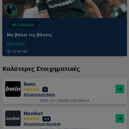
BLOGGERS
Να βάλει τις βάσεις
Φρουρός
ΤΕ 05/08
Καλύτερες Στοιχηματικές
Bwin
5
Αξιολόγηση Bwin
ΕΕΕΠ | 21+ | ΠΑΙΞΕ ΥΠΕΥΘΥΝΑ
Novibet
4.9
Αξιολόγηση Novibet