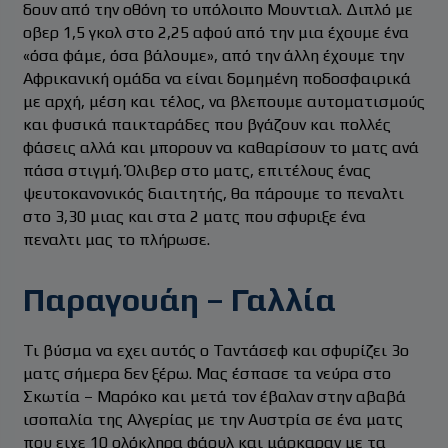
δουν από την οθόνη το υπόλοιπο Μουντιαλ. Διπλό με
οβερ 1,5 γκολ στο 2,25 αφού από την μια έχουμε ένα
«όσα φάμε, όσα βάλουμε», από την άλλη έχουμε την
Αφρικανική ομάδα να είναι δομημένη ποδοσφαιρικά
με αρχή, μέση και τέλος, να βλεπουμε αυτοματισμούς
και φυσικά παικταράδες που βγάζουν και πολλές
φάσεις αλλά και μπορουν να καθαρίσουν το ματς ανά
πάσα στιγμή. Όλιβερ στο ματς, επιτέλους ένας
ψευτοκανονικός διαιτητής, θα πάρουμε το πεναλτι
στο 3,30 μιας και στα 2 ματς που σφυριξε ένα
πεναλτι μας το πλήρωσε.
Παραγουάη – Γαλλία
Τι βύσμα να εχει αυτός ο Ταντάσεφ και σφυρίζει 3ο
ματς σήμερα δεν ξέρω. Μας έσπασε τα νεύρα στο
Σκωτία – Μαρόκο και μετά τον έβαλαν στην αβαβά
ισοπαλία της Αλγερίας με την Αυστρία σε ένα ματς
που ειχε 10 ολόκληρα φάουλ και μάρκαραν με τα