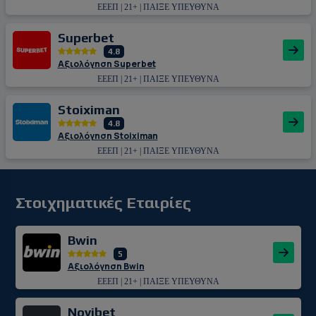
ΕΕΕΠ | 21+ | ΠΑΙΞΕ ΥΠΕΥΘΥΝΑ
Superbet
4.8
Αξιολόγηση Superbet
ΕΕΕΠ | 21+ | ΠΑΙΞΕ ΥΠΕΥΘΥΝΑ
Stoiximan
4.8
Αξιολόγηση Stoiximan
ΕΕΕΠ | 21+ | ΠΑΙΞΕ ΥΠΕΥΘΥΝΑ
Στοιχηματικές Εταιρίες
Bwin
5
Αξιολόγηση Bwin
ΕΕΕΠ | 21+ | ΠΑΙΞΕ ΥΠΕΥΘΥΝΑ
Novibet