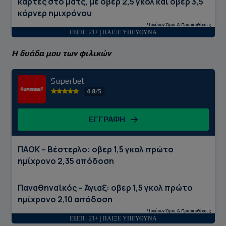
κάρτες στο ματς, με οβερ 2,5 γκολ και οβερ 3,5
κόρνερ ημιχρόνου
*Ισχύουν Όροι & Προϋποθέσεις
ΕΕΕΠ | 21+ | ΠΑΙΞΕ ΥΠΕΥΘΥΝΑ
Η δυάδα μου των φιλικών
Superbet
4.8/5
ΕΓΓΡΑΦΗ
ΠΑΟΚ – Βέστερλο: οβερ 1,5 γκολ πρώτο
ημίχρονο 2,35 απόδοση
Παναθηναϊκός – Άγιαξ: οβερ 1,5 γκολ πρώτο
ημίχρονο 2,10 απόδοση
*Ισχύουν Όροι & Προϋποθέσεις
ΕΕΕΠ | 21+ | ΠΑΙΞΕ ΥΠΕΥΘΥΝΑ