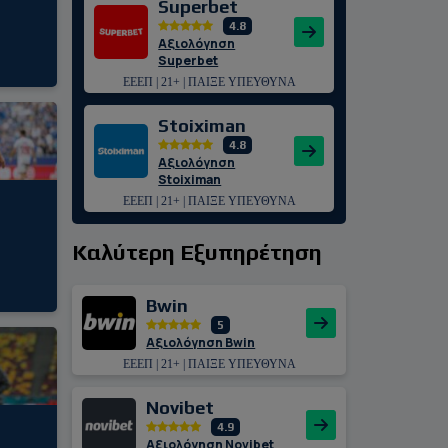
Superbet
4.8
Αξιολόγηση
Superbet
ΕΕΕΠ | 21+ | ΠΑΙΞΕ ΥΠΕΥΘΥΝΑ
Stoiximan
4.8
Αξιολόγηση
Stoiximan
ΕΕΕΠ | 21+ | ΠΑΙΞΕ ΥΠΕΥΘΥΝΑ
Καλύτερη Εξυπηρέτηση
Bwin
5
Αξιολόγηση Bwin
ΕΕΕΠ | 21+ | ΠΑΙΞΕ ΥΠΕΥΘΥΝΑ
Novibet
4.9
Αξιολόγηση Novibet