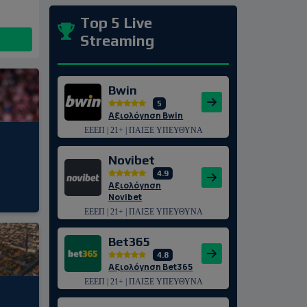
Top 5 Live
Streaming
Bwin
5
Αξιολόγηση Bwin
ΕΕΕΠ | 21+ | ΠΑΙΞΕ ΥΠΕΥΘΥΝΑ
Novibet
4.9
Αξιολόγηση
Novibet
ΕΕΕΠ | 21+ | ΠΑΙΞΕ ΥΠΕΥΘΥΝΑ
Bet365
4.8
Αξιολόγηση Bet365
ΕΕΕΠ | 21+ | ΠΑΙΞΕ ΥΠΕΥΘΥΝΑ