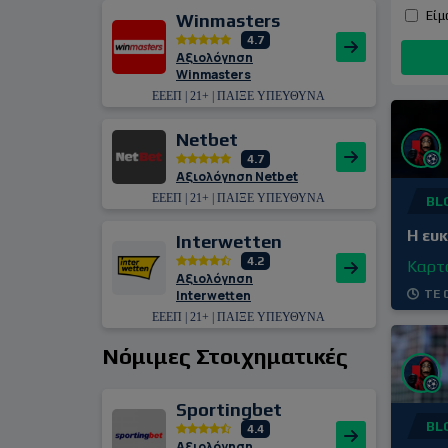
Είμ
Winmasters
4.7
Αξιολόγηση
Winmasters
ΕΕΕΠ | 21+ | ΠΑΙΞΕ ΥΠΕΥΘΥΝΑ
Netbet
4.7
Αξιολόγηση Netbet
ΕΕΕΠ | 21+ | ΠΑΙΞΕ ΥΠΕΥΘΥΝΑ
BL
Η ευ
Interwetten
4.2
Καρτ
Αξιολόγηση
Interwetten
ΤΕ 
ΕΕΕΠ | 21+ | ΠΑΙΞΕ ΥΠΕΥΘΥΝΑ
Νόμιμες Στοιχηματικές
Sportingbet
BL
4.4
Αξιολόγηση