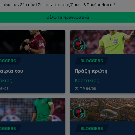
αι άνω των 21 ετών | Συμφωνώ με τους Όρους & Προϋποθέσεις*
Θέλω τα προγνωστικά
OGGERS
BLOGGERS
καιρία του
Πράξη πρώτη
άκιας
Καρτάκιας
05/08
ΤΡ 04/08
OGGERS
BLOGGERS