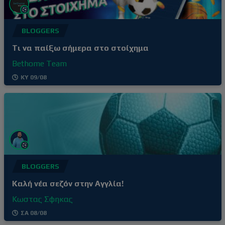
BLOGGERS
Tι να παίξω σήμερα στο στοίχημα
Bethome Team
ΚΥ 09/08
BLOGGERS
Καλή νέα σεζόν στην Αγγλία!
Κωστας Σφηκας
ΣΑ 08/08