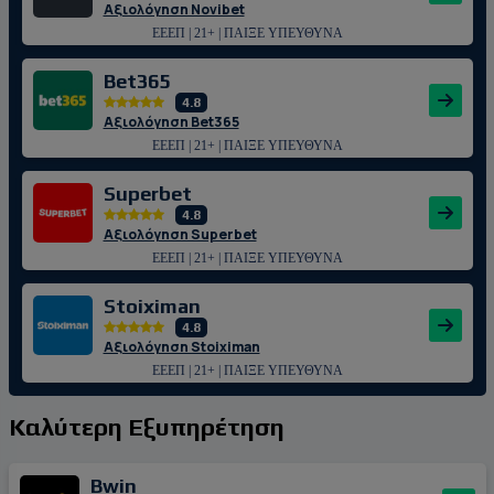
Αξιολόγηση Novibet
ΕΕΕΠ | 21+ | ΠΑΙΞΕ ΥΠΕΥΘΥΝΑ
Bet365
4.8
Αξιολόγηση Bet365
ΕΕΕΠ | 21+ | ΠΑΙΞΕ ΥΠΕΥΘΥΝΑ
Superbet
4.8
Αξιολόγηση Superbet
ΕΕΕΠ | 21+ | ΠΑΙΞΕ ΥΠΕΥΘΥΝΑ
Stoiximan
4.8
Αξιολόγηση Stoiximan
ΕΕΕΠ | 21+ | ΠΑΙΞΕ ΥΠΕΥΘΥΝΑ
Καλύτερη Εξυπηρέτηση
Bwin