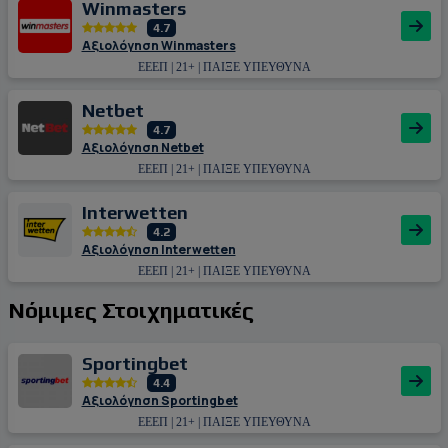
Winmasters
4.7
Αξιολόγηση Winmasters
ΕΕΕΠ | 21+ | ΠΑΙΞΕ ΥΠΕΥΘΥΝΑ
Netbet
4.7
Αξιολόγηση Netbet
ΕΕΕΠ | 21+ | ΠΑΙΞΕ ΥΠΕΥΘΥΝΑ
Interwetten
4.2
Αξιολόγηση Interwetten
ΕΕΕΠ | 21+ | ΠΑΙΞΕ ΥΠΕΥΘΥΝΑ
Νόμιμες Στοιχηματικές
Sportingbet
4.4
Αξιολόγηση Sportingbet
ΕΕΕΠ | 21+ | ΠΑΙΞΕ ΥΠΕΥΘΥΝΑ