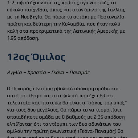
1-2, αφού έχουν και τις πρώτες αγωνιστικές τα
εύκολα παιχνίδια, όπως και στον όμιλο της Γαλλίας
με τη Νορβηγία. Θα πάρω το σετάκι με Πορτογαλία
πρώτη και δεύτερη την Κολομβία, που ήταν πολύ
καλή στα προκριματικά της Λατινικής Αμερικής με
1.95 απόδοση.
12ος Όμιλος
Αγγλία – Κροατία – Γκάνα – Παναμάς
Ο Παναμάς είναι υπερβολικά αδύναμη ομάδα και
αυτό το είδαμε και στα φιλικά που έχει δώσει
τελευταία και πιστεύω θα είναι ο “σάκος του μποξ”
για τους δυο μεγάλους. Θα πάρω το να τερματίσει
οποιαδήποτε ομάδα με 0 βαθμούς με 2.35 απόδοση
ελπίζοντας ότι το ντέρμπι των δυο αδυνάτων του
ομίλου την πρώτη αγωνιστική (Γκάνα-Παναμάς) θα