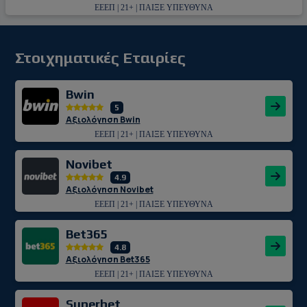
ΕΕΕΠ | 21+ | ΠΑΙΞΕ ΥΠΕΥΘΥΝΑ
Στοιχηματικές Εταιρίες
Bwin
5
Αξιολόγηση Bwin
ΕΕΕΠ | 21+ | ΠΑΙΞΕ ΥΠΕΥΘΥΝΑ
Novibet
4.9
Αξιολόγηση Novibet
ΕΕΕΠ | 21+ | ΠΑΙΞΕ ΥΠΕΥΘΥΝΑ
Bet365
4.8
Αξιολόγηση Bet365
ΕΕΕΠ | 21+ | ΠΑΙΞΕ ΥΠΕΥΘΥΝΑ
Superbet