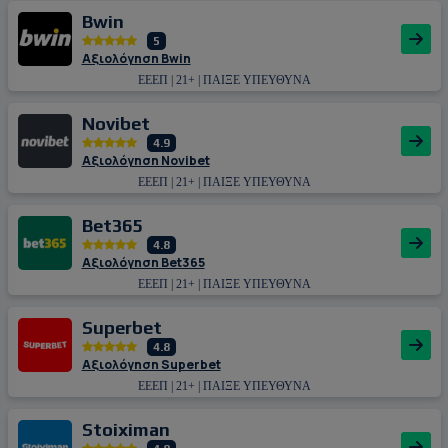
Bwin
5
Αξιολόγηση Bwin
ΕΕΕΠ | 21+ | ΠΑΙΞΕ ΥΠΕΥΘΥΝΑ
Novibet
4.9
Αξιολόγηση Novibet
ΕΕΕΠ | 21+ | ΠΑΙΞΕ ΥΠΕΥΘΥΝΑ
Bet365
4.8
Αξιολόγηση Bet365
ΕΕΕΠ | 21+ | ΠΑΙΞΕ ΥΠΕΥΘΥΝΑ
Superbet
4.8
Αξιολόγηση Superbet
ΕΕΕΠ | 21+ | ΠΑΙΞΕ ΥΠΕΥΘΥΝΑ
Stoiximan