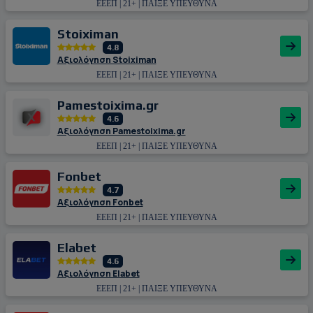
ΕΕΕΠ | 21+ | ΠΑΙΞΕ ΥΠΕΥΘΥΝΑ
Stoiximan
4.8
Αξιολόγηση Stoiximan
ΕΕΕΠ | 21+ | ΠΑΙΞΕ ΥΠΕΥΘΥΝΑ
Pamestoixima.gr
4.6
Αξιολόγηση Pamestoixima.gr
ΕΕΕΠ | 21+ | ΠΑΙΞΕ ΥΠΕΥΘΥΝΑ
Fonbet
4.7
Αξιολόγηση Fonbet
ΕΕΕΠ | 21+ | ΠΑΙΞΕ ΥΠΕΥΘΥΝΑ
Εlabet
4.6
Αξιολόγηση Εlabet
ΕΕΕΠ | 21+ | ΠΑΙΞΕ ΥΠΕΥΘΥΝΑ