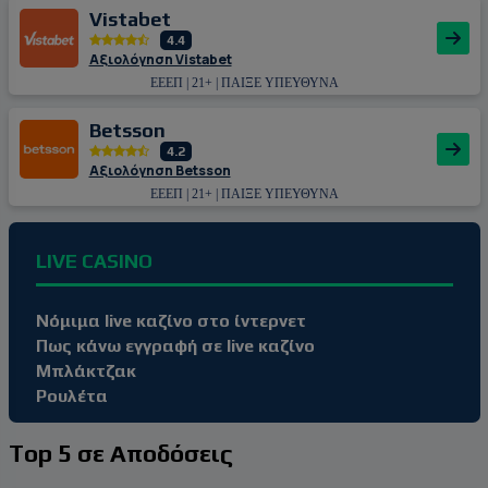
Vistabet
4.4
Αξιολόγηση Vistabet
ΕΕΕΠ | 21+ | ΠΑΙΞΕ ΥΠΕΥΘΥΝΑ
Betsson
4.2
Αξιολόγηση Betsson
ΕΕΕΠ | 21+ | ΠΑΙΞΕ ΥΠΕΥΘΥΝΑ
LIVE CASINO
Νόμιμα live καζίνο στο ίντερνετ
Πως κάνω εγγραφή σε live καζίνο
Μπλάκτζακ
Ρουλέτα
Top 5 σε Αποδόσεις