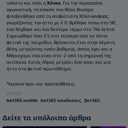
υπέστη και πάλι η
Χόνκα
. Για την περασμένη
αγωνιστική, το σύνολο του Βέσα Βασάρα
φιλοξενήθηκε από τη νεοφώτιστη Χέλσινγκφορς,
γνωρίζοντας την ήττα με 2-0. Βρέθηκε πίσω στο 58′,
ενώ δέχθηκε και ένα δεύτερο τέρμα στο 79ο λεπτό.
Σημειώθηκε Over 2.5 στα τέσσερα από τα πέντε
φετινά της παιχνίδια. Βρίσκεται έτσι στην πέμπτη
θέση, μετρώντας εννέα βαθμούς, όσους έχει και η
Μάριεχαμν, ενώ είναι στο -2 από τη σημερινή της
αντίπαλο. Εκτός έδρας μετράει δύο νίκες και μια
ήττα στο φετινό πρωτάθλημα.
*Ισχύουν όροι και προϋποθέσεις
#TAGS
bet365 mobile
bet365 αποδοσεις
βετ365.
Δείτε τα υπόλοιπα άρθρα