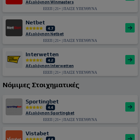
Αξιολόγηση Winmasters
ΕΕΕΠ | 21+ | ΠΑΙΞΕ ΥΠΕΥΘΥΝΑ
Netbet
4.7
Αξιολόγηση Netbet
ΕΕΕΠ | 21+ | ΠΑΙΞΕ ΥΠΕΥΘΥΝΑ
Interwetten
4.2
Αξιολόγηση Interwetten
ΕΕΕΠ | 21+ | ΠΑΙΞΕ ΥΠΕΥΘΥΝΑ
Νόμιμες Στοιχηματικές
Sportingbet
4.4
Αξιολόγηση Sportingbet
ΕΕΕΠ | 21+ | ΠΑΙΞΕ ΥΠΕΥΘΥΝΑ
Vistabet
4.4