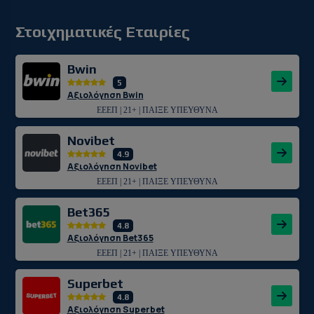
Στοιχηματικές Εταιρίες
Bwin
5
Αξιολόγηση Bwin
ΕΕΕΠ | 21+ | ΠΑΙΞΕ ΥΠΕΥΘΥΝΑ
Novibet
4.9
Αξιολόγηση Novibet
ΕΕΕΠ | 21+ | ΠΑΙΞΕ ΥΠΕΥΘΥΝΑ
Bet365
4.8
Αξιολόγηση Bet365
ΕΕΕΠ | 21+ | ΠΑΙΞΕ ΥΠΕΥΘΥΝΑ
Superbet
4.8
Αξιολόγηση Superbet