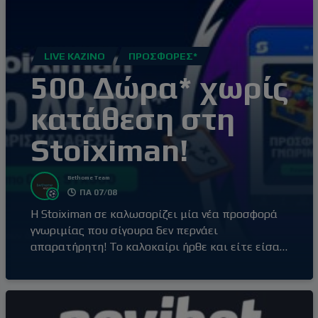
LIVE ΚΑΖΊΝΟ
ΠΡΟΣΦΟΡΈΣ*
500 Δώρα* χωρίς
κατάθεση στη
Stoiximan!
Bethome Team
ΠΑ 07/08
Η Stoiximan σε καλωσορίζει μία νέα προσφορά
γνωριμίας που σίγουρα δεν περνάει
απαρατήρητη! Το καλοκαίρι ήρθε και είτε είσαι
διακοπές είτε όχι , ένα είναι σίγουρο. Η ευκαιρία
να ανακαλύψεις τον κόσμο του Στοιχήματος
αλλά και του Live Casino είναι πιό κοντά από
ποτέ αφού 510 Δώρα* γίνονται δικά σου, χωρίς