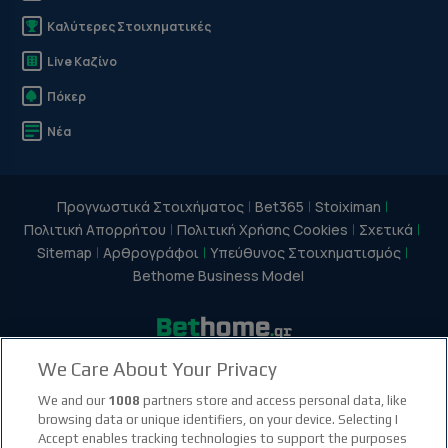
Καλύτερες Στοιχηματικές
Live Καζίνο
Πόκερ
Νέα
Προγνωστικά Στοιχήματος
Bet365
Stoiximan
Πολιτική Απορρήτου
Πολιτική Χρήσης Cookies
Σχετικά
Sitemap
Αρθρογράφοι
Υπεύθυνος Στοιχηματισμός
Bethome Business Model
We Care About Your Privacy
facebook social link
instagram social link
youtube social link
tiktok social link
twitter social link
discord social link
We and our
1008
partners store and access personal data, like
browsing data or unique identifiers, on your device. Selecting I
Accept enables tracking technologies to support the purposes