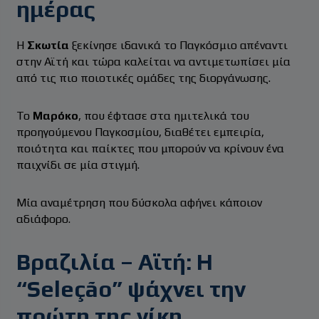
ημέρας
Η
Σκωτία
ξεκίνησε ιδανικά το Παγκόσμιο απέναντι
στην Αϊτή και τώρα καλείται να αντιμετωπίσει μία
από τις πιο ποιοτικές ομάδες της διοργάνωσης.
Το
Μαρόκο
, που έφτασε στα ημιτελικά του
προηγούμενου Παγκοσμίου, διαθέτει εμπειρία,
ποιότητα και παίκτες που μπορούν να κρίνουν ένα
παιχνίδι σε μία στιγμή.
Μία αναμέτρηση που δύσκολα αφήνει κάποιον
αδιάφορο.
Βραζιλία – Αϊτή: Η
“Seleção” ψάχνει την
πρώτη της νίκη