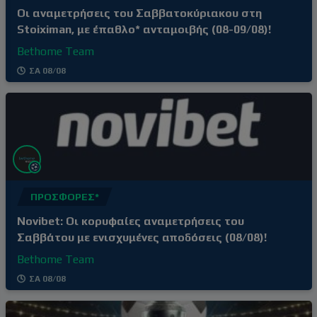
Οι αναμετρήσεις του Σαββατοκύριακου στη
Stoiximan, με έπαθλο* ανταμοιβής (08-09/08)!
Bethome Team
ΣΑ 08/08
ΠΡΟΣΦΟΡΈΣ*
Novibet: Oι κορυφαίες αναμετρήσεις του
Σαββάτου με ενισχυμένες αποδόσεις (08/08)!
Bethome Team
ΣΑ 08/08