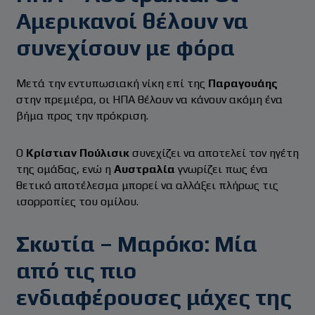
Αμερικανοί θέλουν να
συνεχίσουν με φόρα
Μετά την εντυπωσιακή νίκη επί της
Παραγουάης
στην πρεμιέρα, οι ΗΠΑ θέλουν να κάνουν ακόμη ένα
βήμα προς την πρόκριση.
Ο
Κρίστιαν Πούλισικ
συνεχίζει να αποτελεί τον ηγέτη
της ομάδας, ενώ η
Αυστραλία
γνωρίζει πως ένα
θετικό αποτέλεσμα μπορεί να αλλάξει πλήρως τις
ισορροπίες του ομίλου.
Σκωτία – Μαρόκο: Μία
από τις πιο
ενδιαφέρουσες μάχες της