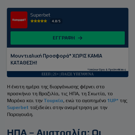
Superbet
4.8/5
ΕΓΓΡΑΦΗ
Μουντιαλική Προσφορά* ΧΩΡΙΣ ΚΑΜΙΑ
ΚΑΤΑΘΕΣΗ!
*Ισχύουν Όροι & Προϋποθέσεις
ΕΕΕΠ | 21+ | ΠΑΙΞΕ ΥΠΕΥΘΥΝΑ
Η ένατη ημέρα της διοργάνωσης φέρνει στο
προσκήνιο τη Βραζιλία, τις ΗΠΑ, τη Σκωτία, το
Μαρόκο και την
Τουρκία
, ενώ το αγαπημένο
1UP*
της
Superbet
ταξιδεύει στην αναμέτρηση με την
Παραγουάη.
ΗΠΑ – Αυστραλία: Οι