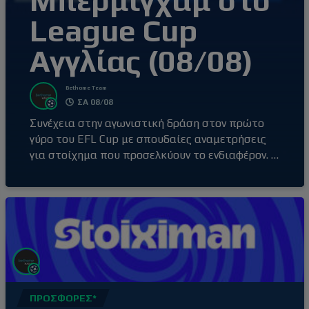
Μπέρμιγχαμ στο
League Cup
Αγγλίας (08/08)
Bethome Team
ΣΑ 08/08
Συνέχεια στην αγωνιστική δράση στον πρώτο
γύρο του EFL Cup με σπουδαίες αναμετρήσεις
για στοίχημα που προσελκύουν το ενδιαφέρον. Η
Σαουθάμπτον δοκιμάζεται στην έδρα της
Κόλτσεστερ, τη στιγμή που Γουίμπλεντον και
Νιούπορτ διασταυρώνουν τα ξίφη τους με
στόχο το εισιτήριο για την επόμενη φάση. Την
παράσταση ωστόσο κλέβει το μπρα-ντε-φερ
ανάμεσα σε Σουόνσι και Μπέρμιγχαμ,
ΠΡΟΣΦΟΡΈΣ*