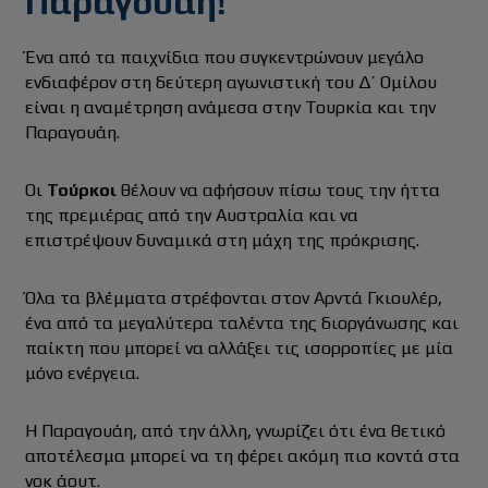
Παραγουάη!
Ένα από τα παιχνίδια που συγκεντρώνουν μεγάλο
ενδιαφέρον στη δεύτερη αγωνιστική του Δ’ Ομίλου
είναι η αναμέτρηση ανάμεσα στην Τουρκία και την
Παραγουάη.
Οι
Τούρκοι
θέλουν να αφήσουν πίσω τους την ήττα
της πρεμιέρας από την Αυστραλία και να
επιστρέψουν δυναμικά στη μάχη της πρόκρισης.
Όλα τα βλέμματα στρέφονται στον Αρντά Γκιουλέρ,
ένα από τα μεγαλύτερα ταλέντα της διοργάνωσης και
παίκτη που μπορεί να αλλάξει τις ισορροπίες με μία
μόνο ενέργεια.
Η Παραγουάη, από την άλλη, γνωρίζει ότι ένα θετικό
αποτέλεσμα μπορεί να τη φέρει ακόμη πιο κοντά στα
νοκ άουτ.