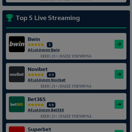
Top 5 Live Streaming
Bwin
5
Αξιολόγηση Bwin
ΕΕΕΠ | 21+ | ΠΑΙΞΕ ΥΠΕΥΘΥΝΑ
Novibet
4.9
Αξιολόγηση Novibet
ΕΕΕΠ | 21+ | ΠΑΙΞΕ ΥΠΕΥΘΥΝΑ
Bet365
4.8
Αξιολόγηση Bet365
ΕΕΕΠ | 21+ | ΠΑΙΞΕ ΥΠΕΥΘΥΝΑ
Superbet