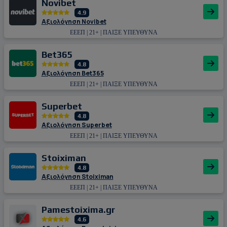
Novibet
4.9
Αξιολόγηση Novibet
ΕΕΕΠ | 21+ | ΠΑΙΞΕ ΥΠΕΥΘΥΝΑ
Bet365
4.8
Αξιολόγηση Bet365
ΕΕΕΠ | 21+ | ΠΑΙΞΕ ΥΠΕΥΘΥΝΑ
Superbet
4.8
Αξιολόγηση Superbet
ΕΕΕΠ | 21+ | ΠΑΙΞΕ ΥΠΕΥΘΥΝΑ
Stoiximan
4.8
Αξιολόγηση Stoiximan
ΕΕΕΠ | 21+ | ΠΑΙΞΕ ΥΠΕΥΘΥΝΑ
Pamestoixima.gr
4.6