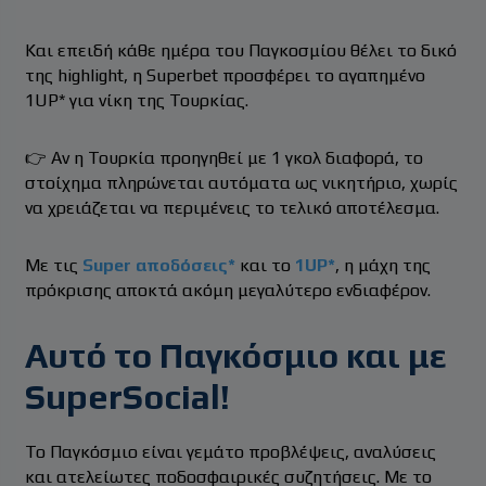
Και επειδή κάθε ημέρα του Παγκοσμίου θέλει το δικό
της highlight, η Superbet προσφέρει το αγαπημένο
1UP* για νίκη της Τουρκίας.
👉 Αν η Τουρκία προηγηθεί με 1 γκολ διαφορά, το
στοίχημα πληρώνεται αυτόματα ως νικητήριο, χωρίς
να χρειάζεται να περιμένεις το τελικό αποτέλεσμα.
Με τις
Super αποδόσεις*
και το
1UP*
, η μάχη της
πρόκρισης αποκτά ακόμη μεγαλύτερο ενδιαφέρον.
Αυτό το Παγκόσμιο και με
SuperSocial!
Το Παγκόσμιο είναι γεμάτο προβλέψεις, αναλύσεις
και ατελείωτες ποδοσφαιρικές συζητήσεις. Με το