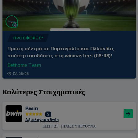
ΠΡΟΣΦΟΡΈΣ*
Πρώτη σέντρα σε Πορτογαλία και Ολλανδία,
σούπερ αποδόσεις στη winmasters (08/08)!
Bethome Team
ΣΑ 08/08
Καλύτερες Στοιχηματικές
Bwin
5
Αξιολόγηση Bwin
ΕΕΕΠ | 21+ | ΠΑΙΞΕ ΥΠΕΥΘΥΝΑ