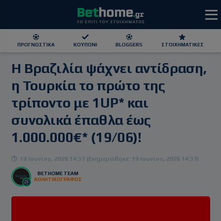
ΠΡΟΓΝΩΣΤΙΚΆ
ΚΟΥΠΌΝΙ
BLOGGERS
ΣΤΟΙΧΗΜΑΤΙΚΕΣ
Η Βραζιλία ψάχνει αντίδραση,
ΕΕΕΠ | 21+ | ΠΑΙΞΕ ΥΠΕΥΘΥΝΑ
η Τουρκία το πρώτο της
τρίποντο με 1UP* και
συνολικά έπαθλα έως
1.000.000€* (19/06)!
19 Ιουνίου, 2026 14:37 (Ενημερώθηκε: 19 Ιουνίου, 2026 14:37)
BETHOME TEAM
ΑΘΛΗΤΙΚΟΓΡΑΦΟΣ