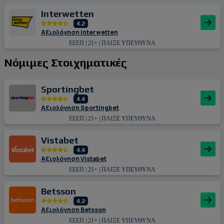
Interwetten
4.2
Αξιολόγηση Interwetten
ΕΕΕΠ | 21+ | ΠΑΙΞΕ ΥΠΕΥΘΥΝΑ
Νόμιμες Στοιχηματικές
Sportingbet
4.4
Αξιολόγηση Sportingbet
ΕΕΕΠ | 21+ | ΠΑΙΞΕ ΥΠΕΥΘΥΝΑ
Vistabet
4.4
Αξιολόγηση Vistabet
ΕΕΕΠ | 21+ | ΠΑΙΞΕ ΥΠΕΥΘΥΝΑ
Betsson
4.2
Αξιολόγηση Betsson
ΕΕΕΠ | 21+ | ΠΑΙΞΕ ΥΠΕΥΘΥΝΑ