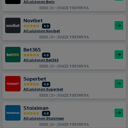
Αξιολόγηση Bwin
ΕΕΕΠ | 21+ | ΠΑΙΞΕ ΥΠΕΥΘΥΝΑ
Novibet
4.9
Αξιολόγηση Novibet
ΕΕΕΠ | 21+ | ΠΑΙΞΕ ΥΠΕΥΘΥΝΑ
Bet365
4.8
Αξιολόγηση Bet365
ΕΕΕΠ | 21+ | ΠΑΙΞΕ ΥΠΕΥΘΥΝΑ
Superbet
4.8
Αξιολόγηση Superbet
ΕΕΕΠ | 21+ | ΠΑΙΞΕ ΥΠΕΥΘΥΝΑ
Stoiximan
4.8
Αξιολόγηση Stoiximan
ΕΕΕΠ | 21+ | ΠΑΙΞΕ ΥΠΕΥΘΥΝΑ