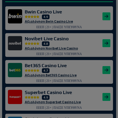
Bwin Casino Live
4.9
Αξιολόγηση Bwin Casino Live
ΕΕΕΠ | 21+ | ΠΑΙΞΕ ΥΠΕΥΘΥΝΑ
Novibet Live Casino
4.8
Αξιολόγηση Novibet Live Casino
ΕΕΕΠ | 21+ | ΠΑΙΞΕ ΥΠΕΥΘΥΝΑ
Bet365 Casino Live
4.7
Αξιολόγηση Bet365 Casino Live
ΕΕΕΠ | 21+ | ΠΑΙΞΕ ΥΠΕΥΘΥΝΑ
Superbet Casino Live
4.9
Αξιολόγηση Superbet Casino Live
ΕΕΕΠ | 21+ | ΠΑΙΞΕ ΥΠΕΥΘΥΝΑ