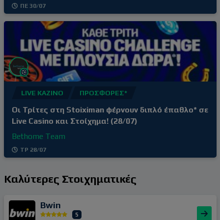
ΠΕ 30/07
LIVE ΚΑΖΊΝΟ
ΠΡΟΣΦΟΡΈΣ*
Οι Τρίτες στη Stoiximan φέρνουν διπλό έπαθλο* σε
Live Casino και Στοίχημα! (28/07)
Bethome Team
ΤΡ 28/07
Καλύτερες Στοιχηματικές
Bwin
5