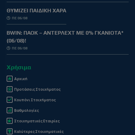
ΘΥΜΙΖΕΙ ΠΑΙΔΙΚΗ ΧΑΡΑ
ΠΕ 06/08
BWIN: ΠΑΟΚ – ΑΝΤΕΡΛΕΧΤ ΜΕ 0% ΓΚΑΝΙΟΤΑ*
(06/08)!
ΠΕ 06/08
Χρήσιμα
Αρχική
Προτάσεις Στοιχήματος
Κουπόνι Στοιχήματος
Βαθμολογίες
Στοιχηματικές Εταιρίες
Καλύτερες Στοιχηματικές