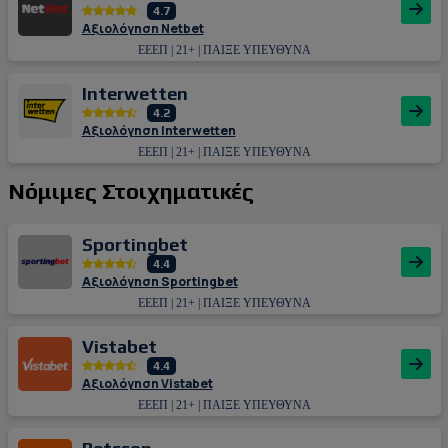
4.7
Αξιολόγηση Netbet
ΕΕΕΠ | 21+ | ΠΑΙΞΕ ΥΠΕΥΘΥΝΑ
Interwetten
4.2
Αξιολόγηση Interwetten
ΕΕΕΠ | 21+ | ΠΑΙΞΕ ΥΠΕΥΘΥΝΑ
Νόμιμες Στοιχηματικές
Sportingbet
4.4
Αξιολόγηση Sportingbet
ΕΕΕΠ | 21+ | ΠΑΙΞΕ ΥΠΕΥΘΥΝΑ
Vistabet
4.4
Αξιολόγηση Vistabet
ΕΕΕΠ | 21+ | ΠΑΙΞΕ ΥΠΕΥΘΥΝΑ