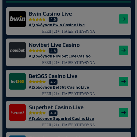
Bwin Casino Live
4.9
Αξιολόγηση Bwin Casino Live
ΕΕΕΠ | 21+ | ΠΑΙΞΕ ΥΠΕΥΘΥΝΑ
Novibet Live Casino
4.8
Αξιολόγηση Novibet Live Casino
ΕΕΕΠ | 21+ | ΠΑΙΞΕ ΥΠΕΥΘΥΝΑ
Bet365 Casino Live
4.7
Αξιολόγηση Bet365 Casino Live
ΕΕΕΠ | 21+ | ΠΑΙΞΕ ΥΠΕΥΘΥΝΑ
Superbet Casino Live
4.9
Αξιολόγηση Superbet Casino Live
ΕΕΕΠ | 21+ | ΠΑΙΞΕ ΥΠΕΥΘΥΝΑ