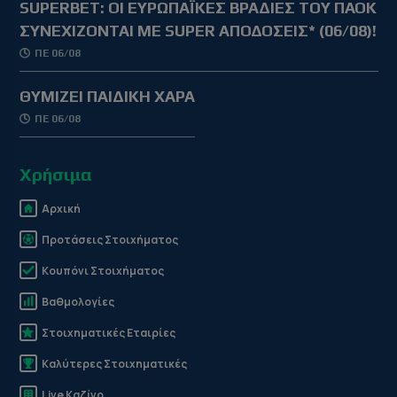
SUPERBET: ΟΙ ΕΥΡΩΠΑΪΚΕΣ ΒΡΑΔΙΕΣ ΤΟΥ ΠΑΟΚ
ΣΥΝΕΧΙΖΟΝΤΑΙ ΜΕ SUPER ΑΠΟΔΟΣΕΙΣ* (06/08)!
ΠΕ 06/08
ΘΥΜΙΖΕΙ ΠΑΙΔΙΚΗ ΧΑΡΑ
ΠΕ 06/08
Χρήσιμα
Αρχική
Προτάσεις Στοιχήματος
Κουπόνι Στοιχήματος
Βαθμολογίες
Στοιχηματικές Εταιρίες
Καλύτερες Στοιχηματικές
Live Καζίνο