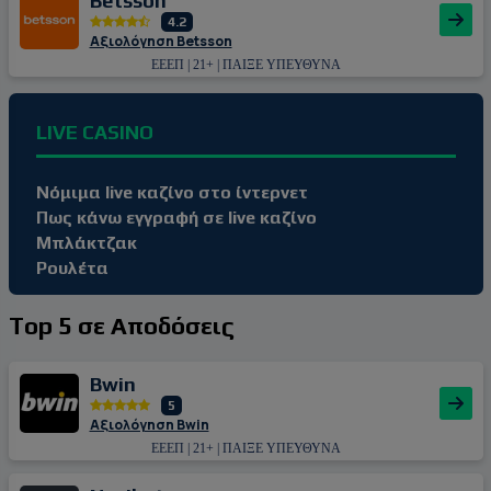
Betsson
4.2
Αξιολόγηση Betsson
ΕΕΕΠ | 21+ | ΠΑΙΞΕ ΥΠΕΥΘΥΝΑ
LIVE CASINO
Νόμιμα live καζίνο στο ίντερνετ
Πως κάνω εγγραφή σε live καζίνο
Μπλάκτζακ
Ρουλέτα
Top 5 σε Αποδόσεις
Bwin
5
Αξιολόγηση Bwin
ΕΕΕΠ | 21+ | ΠΑΙΞΕ ΥΠΕΥΘΥΝΑ