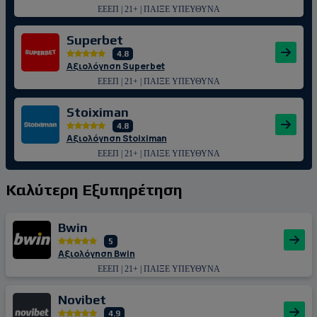
ΕΕΕΠ | 21+ | ΠΑΙΞΕ ΥΠΕΥΘΥΝΑ
Superbet
4.8
Αξιολόγηση Superbet
ΕΕΕΠ | 21+ | ΠΑΙΞΕ ΥΠΕΥΘΥΝΑ
Stoiximan
4.8
Αξιολόγηση Stoiximan
ΕΕΕΠ | 21+ | ΠΑΙΞΕ ΥΠΕΥΘΥΝΑ
Καλύτερη Εξυπηρέτηση
Bwin
5
Αξιολόγηση Bwin
ΕΕΕΠ | 21+ | ΠΑΙΞΕ ΥΠΕΥΘΥΝΑ
Novibet
4.9