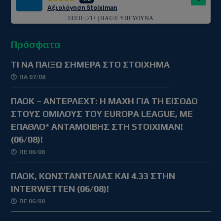
Αξιολόγηση Stoiximan
ΕΕΕΠ | 21+ | ΠΑΙΞΕ ΥΠΕΥΘΥΝΑ
Πρόσφατα
TΙ ΝΑ ΠΑΙΞΩ ΣΗΜΕΡΑ ΣΤΟ ΣΤΟΙΧΗΜΑ
ΠΑ 07/08
ΠΑΟΚ – ΑΝΤΕΡΛΕΧΤ: Η ΜΑΧΗ ΓΙΑ ΤΗ ΕΙΣΟΔΟ
ΣΤΟΥΣ ΟΜΙΛΟΥΣ ΤΟΥ EUROPA LEAGUE, ΜΕ
ΕΠΑΘΛΟ* ΑΝΤΑΜΟΙΒΗΣ ΣΤΗ STOIXIMAN!
(06/08)!
ΠΕ 06/08
ΠΑΟΚ, ΚΩΝΣΤΑΝΤΕΛΙΑΣ ΚΑΙ 4.33 ΣΤΗΝ
INTERWETTEN (06/08)!
ΠΕ 06/08