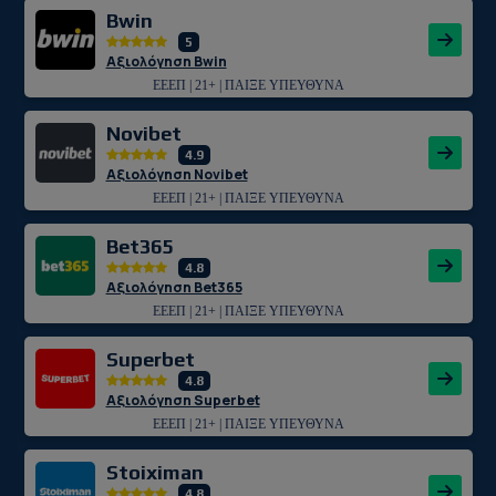
Bwin
5
Αξιολόγηση Bwin
ΕΕΕΠ | 21+ | ΠΑΙΞΕ ΥΠΕΥΘΥΝΑ
Novibet
4.9
Αξιολόγηση Novibet
ΕΕΕΠ | 21+ | ΠΑΙΞΕ ΥΠΕΥΘΥΝΑ
Bet365
4.8
Αξιολόγηση Bet365
ΕΕΕΠ | 21+ | ΠΑΙΞΕ ΥΠΕΥΘΥΝΑ
Superbet
4.8
Αξιολόγηση Superbet
ΕΕΕΠ | 21+ | ΠΑΙΞΕ ΥΠΕΥΘΥΝΑ
Stoiximan
4.8