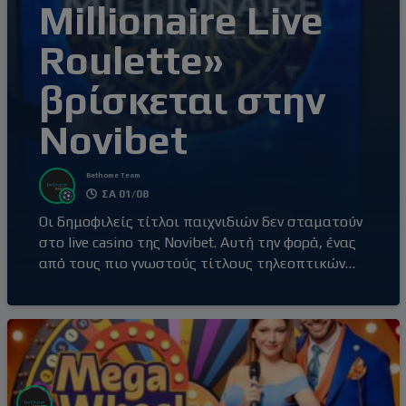
Millionaire Live
Roulette»
βρίσκεται στην
Novibet
Bethome Team
ΣΑ 01/08
Οι δημοφιλείς τίτλοι παιχνιδιών δεν σταματούν
στο live casino της Novibet. Αυτή την φορά, ένας
από τους πιο γνωστούς τίτλους τηλεοπτικών
σόου παγκοσμίως, βρίσκεται στην Novibet. Ο
λόγος για το «Who wants to be a Millionaire» ή
αλλιώς «Ποιος θέλει να γίνει εκατομμυριούχος»,
σε τραπέζι ζωντανής ρουλέτας. Πρόκειται για
μία παραλλαγή του διάσημου τηλεπαιχνιδιού
από