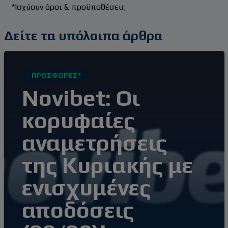
*Ισχύουν όροι & προϋποθέσεις
Δείτε τα υπόλοιπα άρθρα
ΠΡΟΣΦΟΡΈΣ*
Novibet: Oι
κορυφαίες
αναμετρήσεις
της Κυριακής με
ενισχυμένες
αποδόσεις