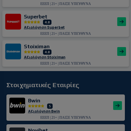
ΕΕΕΠ | 21+ | ΠΑΙΞΕ ΥΠΕΥΘΥΝΑ
Superbet
4.8
Αξιολόγηση Superbet
ΕΕΕΠ | 21+ | ΠΑΙΞΕ ΥΠΕΥΘΥΝΑ
Stoiximan
4.8
Αξιολόγηση Stoiximan
ΕΕΕΠ | 21+ | ΠΑΙΞΕ ΥΠΕΥΘΥΝΑ
Στοιχηματικές Εταιρίες
Bwin
5
Αξιολόγηση Bwin
ΕΕΕΠ | 21+ | ΠΑΙΞΕ ΥΠΕΥΘΥΝΑ
Novibet