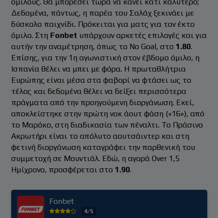
ομίλους. Θα μπορέσει τώρα να κάνει κάτι καλύτερο;
Δεδομένα, πάντως, η παρέα του Σαλάχ ξεκινάει με
δύσκολο παιχνίδι. Πρόκειται για ματς για τον έκτο
όμιλο. Στη
Fonbet
υπάρχουν αρκετές επιλογές και για
αυτήν την αναμέτρηση, όπως το No Goal, στο
1.80
.
Επίσης, για την 1η αγωνιστική στον έβδομο όμιλο, η
Ισπανία θέλει να μπει με φόρα. Η πρωταθλήτρια
Ευρώπης είναι μέσα στα φαβορί να φτάσει ως το
τέλος και δεδομένα θέλει να δείξει περισσότερα
πράγματα από την προηγούμενη διοργάνωση. Εκεί,
αποκλείστηκε στην πρώτη νοκ άουτ φάση («16»), από
το Μαρόκο, στη διαδικασία των πέναλτι. Το Πράσινο
Ακρωτήρι είναι το απόλυτο αουτσάιντερ και στη
φετινή διοργάνωση καταγράφει την παρθενική του
συμμετοχή σε Μουντιάλ. Εδώ, η αγορά Over 1,5
Ημίχρονο, προσφέρεται στο
1.90
.
Fonbet
4/5