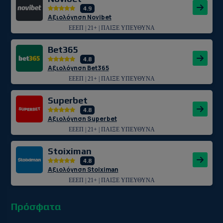
4.9
Αξιολόγηση Novibet
ΕΕΕΠ | 21+ | ΠΑΙΞΕ ΥΠΕΥΘΥΝΑ
Bet365
4.8
Αξιολόγηση Bet365
ΕΕΕΠ | 21+ | ΠΑΙΞΕ ΥΠΕΥΘΥΝΑ
Superbet
4.8
Αξιολόγηση Superbet
ΕΕΕΠ | 21+ | ΠΑΙΞΕ ΥΠΕΥΘΥΝΑ
Stoiximan
4.8
Αξιολόγηση Stoiximan
ΕΕΕΠ | 21+ | ΠΑΙΞΕ ΥΠΕΥΘΥΝΑ
Πρόσφατα