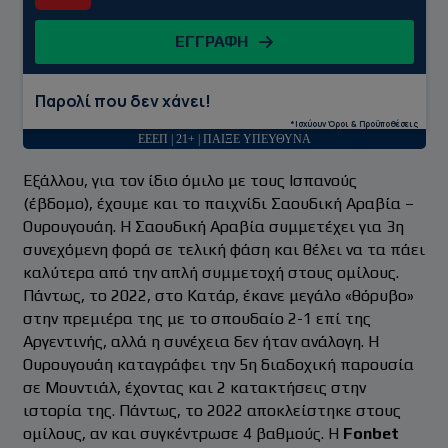
ΕΓΓΡΑΦΗ
Παρολί που δεν χάνει!
*Ισχύουν Όροι & Προϋποθέσεις
ΕΕΕΠ | 21+ | ΠΑΙΞΕ ΥΠΕΥΘΥΝΑ
Εξάλλου, για τον ίδιο όμιλο με τους Ισπανούς
(έβδομο), έχουμε και το παιχνίδι Σαουδική Αραβία –
Ουρουγουάη. Η Σαουδική Αραβία συμμετέχει για 3η
συνεχόμενη φορά σε τελική φάση και θέλει να τα πάει
καλύτερα από την απλή συμμετοχή στους ομίλους.
Πάντως, το 2022, στο Κατάρ, έκανε μεγάλο «θόρυβο»
στην πρεμιέρα της με το σπουδαίο 2-1 επί της
Αργεντινής, αλλά η συνέχεια δεν ήταν ανάλογη. Η
Ουρουγουάη καταγράφει την 5η διαδοχική παρουσία
σε Μουντιάλ, έχοντας και 2 κατακτήσεις στην
ιστορία της. Πάντως, το 2022 αποκλείστηκε στους
ομίλους, αν και συγκέντρωσε 4 βαθμούς. Η
Fonbet