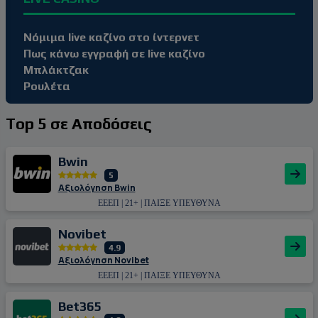
Νόμιμα live καζίνο στο ίντερνετ
Πως κάνω εγγραφή σε live καζίνο
Μπλάκτζακ
Ρουλέτα
Top 5 σε Αποδόσεις
Bwin
5
Αξιολόγηση Bwin
ΕΕΕΠ | 21+ | ΠΑΙΞΕ ΥΠΕΥΘΥΝΑ
Novibet
4.9
Αξιολόγηση Novibet
ΕΕΕΠ | 21+ | ΠΑΙΞΕ ΥΠΕΥΘΥΝΑ
Bet365