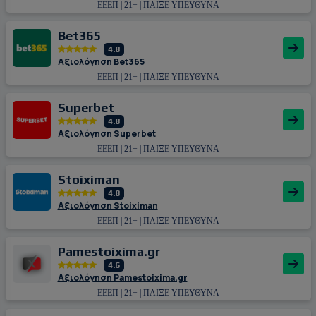
ΕΕΕΠ | 21+ | ΠΑΙΞΕ ΥΠΕΥΘΥΝΑ
Bet365
4.8
Αξιολόγηση Bet365
ΕΕΕΠ | 21+ | ΠΑΙΞΕ ΥΠΕΥΘΥΝΑ
Superbet
4.8
Αξιολόγηση Superbet
ΕΕΕΠ | 21+ | ΠΑΙΞΕ ΥΠΕΥΘΥΝΑ
Stoiximan
4.8
Αξιολόγηση Stoiximan
ΕΕΕΠ | 21+ | ΠΑΙΞΕ ΥΠΕΥΘΥΝΑ
Pamestoixima.gr
4.6
Αξιολόγηση Pamestoixima.gr
ΕΕΕΠ | 21+ | ΠΑΙΞΕ ΥΠΕΥΘΥΝΑ