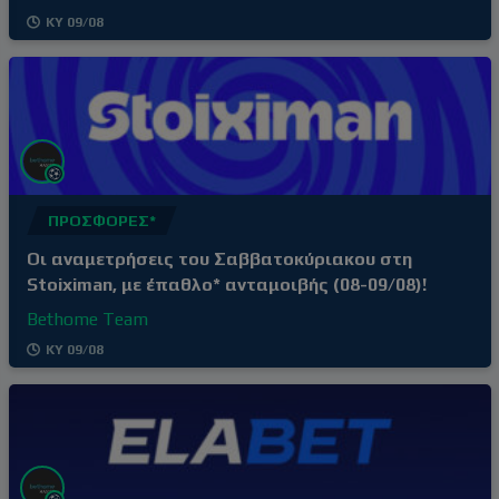
ΚΥ 09/08
ΠΡΟΣΦΟΡΈΣ*
Οι αναμετρήσεις του Σαββατοκύριακου στη
Stoiximan, με έπαθλο* ανταμοιβής (08-09/08)!
Bethome Team
ΚΥ 09/08