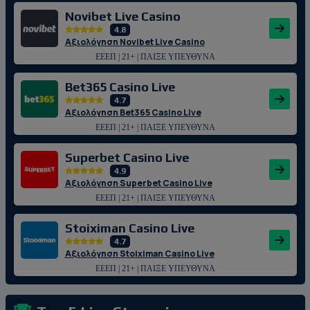
Novibet Live Casino
4.8
Αξιολόγηση Novibet Live Casino
ΕΕΕΠ | 21+ | ΠΑΙΞΕ ΥΠΕΥΘΥΝΑ
Bet365 Casino Live
4.7
Αξιολόγηση Bet365 Casino Live
ΕΕΕΠ | 21+ | ΠΑΙΞΕ ΥΠΕΥΘΥΝΑ
Superbet Casino Live
4.9
Αξιολόγηση Superbet Casino Live
ΕΕΕΠ | 21+ | ΠΑΙΞΕ ΥΠΕΥΘΥΝΑ
Stoiximan Casino Live
4.7
Αξιολόγηση Stoiximan Casino Live
ΕΕΕΠ | 21+ | ΠΑΙΞΕ ΥΠΕΥΘΥΝΑ