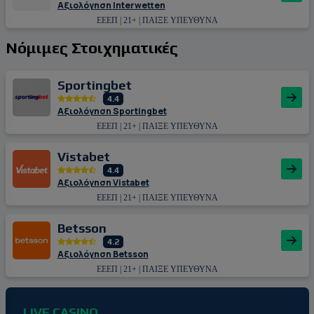
Αξιολόγηση Interwetten
ΕΕΕΠ | 21+ | ΠΑΙΞΕ ΥΠΕΥΘΥΝΑ
Νόμιμες Στοιχηματικές
Sportingbet
4.4
Αξιολόγηση Sportingbet
ΕΕΕΠ | 21+ | ΠΑΙΞΕ ΥΠΕΥΘΥΝΑ
Vistabet
4.4
Αξιολόγηση Vistabet
ΕΕΕΠ | 21+ | ΠΑΙΞΕ ΥΠΕΥΘΥΝΑ
Betsson
4.2
Αξιολόγηση Betsson
ΕΕΕΠ | 21+ | ΠΑΙΞΕ ΥΠΕΥΘΥΝΑ
LIVE CASINO