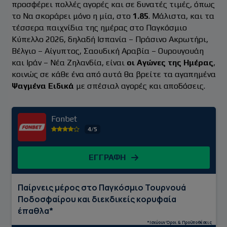
προσφέρει πολλές αγορές και σε δυνατές τιμές, όπως
το Να σκοράρει μόνο η μία, στο
1.85
. Μάλιστα, και τα
τέσσερα παιχνίδια της ημέρας στο Παγκόσμιο
Κύπελλο 2026, δηλαδή Ισπανία – Πράσινο Ακρωτήρι,
Βέλγιο – Αίγυπτος, Σαουδική Αραβία – Ουρουγουάη
και Ιράν – Νέα Ζηλανδία, είναι
οι Αγώνες της Ημέρας
,
κοινώς σε κάθε ένα από αυτά θα βρείτε τα αγαπημένα
Ψαγμένα Ειδικά
με σπέσιαλ αγορές και αποδόσεις.
Fonbet
4/5
ΕΓΓΡΑΦΗ
Παίρνεις μέρος στο Παγκόσμιο Τουρνουά
Ποδοσφαίρου και διεκδικείς κορυφαία
έπαθλα*
*Ισχύουν Όροι & Προϋποθέσεις