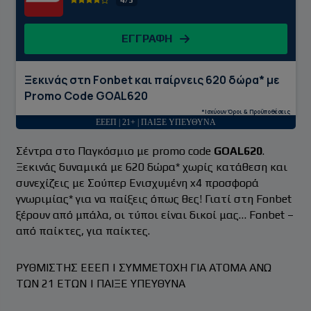
ΕΓΓΡΑΦΗ
Ξεκινάς στη Fonbet και παίρνεις 620 δώρα* με
Promo Code GOAL620
*Ισχύουν Όροι & Προϋποθέσεις
ΕΕΕΠ | 21+ | ΠΑΙΞΕ ΥΠΕΥΘΥΝΑ
Σέντρα στο Παγκόσμιο με promo code
GOAL620
.
Ξεκινάς δυναμικά με 620 δώρα* χωρίς κατάθεση και
συνεχίζεις με Σούπερ Ενισχυμένη x4 προσφορά
γνωριμίας* για να παίξεις όπως θες! Γιατί στη Fonbet
ξέρουν από μπάλα, οι τύποι είναι δικοί μας… Fonbet –
από παίκτες, για παίκτες.
ΡΥΘΜΙΣΤΗΣ ΕΕΕΠ | ΣΥΜΜΕΤΟΧΗ ΓΙΑ ΑΤΟΜΑ ΑΝΩ
ΤΩΝ 21 ΕΤΩΝ | ΠΑΙΞΕ ΥΠΕΥΘΥΝΑ