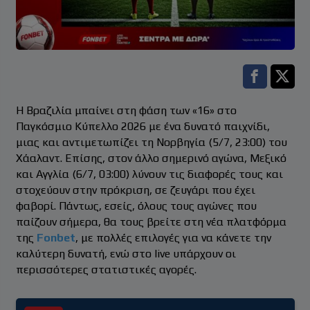
Facebook s
Twitt
Η Βραζιλία μπαίνει στη φάση των «16» στο
Παγκόσμιο Κύπελλο 2026 με ένα δυνατό παιχνίδι,
μιας και αντιμετωπίζει τη Νορβηγία (5/7, 23:00) του
Χάαλαντ. Επίσης, στον άλλο σημερινό αγώνα, Μεξικό
και Αγγλία (6/7, 03:00) λύνουν τις διαφορές τους και
στοχεύουν στην πρόκριση, σε ζευγάρι που έχει
φαβορί. Πάντως, εσείς, όλους τους αγώνες που
παίζουν σήμερα, θα τους βρείτε στη νέα πλατφόρμα
της
Fonbet
, με πολλές επιλογές για να κάνετε την
καλύτερη δυνατή, ενώ στο live υπάρχουν οι
περισσότερες στατιστικές αγορές.