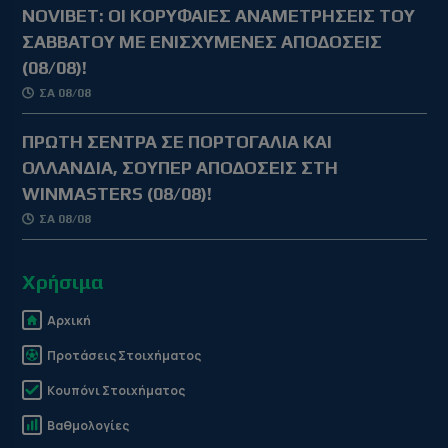
NOVIBET: OΙ ΚΟΡΥΦΑΙΕΣ ΑΝΑΜΕΤΡΗΣΕΙΣ ΤΟΥ
ΣΑΒΒΑΤΟΥ ΜΕ ΕΝΙΣΧΥΜΕΝΕΣ ΑΠΟΔΟΣΕΙΣ
(08/08)!
ΣΑ 08/08
ΠΡΩΤΗ ΣΕΝΤΡΑ ΣΕ ΠΟΡΤΟΓΑΛΙΑ ΚΑΙ
ΟΛΛΑΝΔΙΑ, ΣΟΥΠΕΡ ΑΠΟΔΟΣΕΙΣ ΣΤΗ
WINMASTERS (08/08)!
ΣΑ 08/08
Χρήσιμα
Αρχική
Προτάσεις Στοιχήματος
Κουπόνι Στοιχήματος
Βαθμολογίες