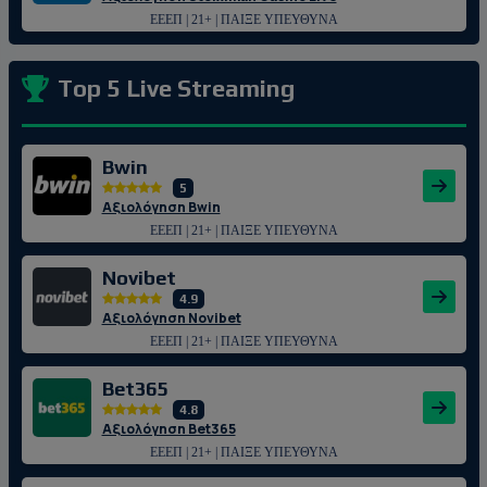
ΕΕΕΠ | 21+ | ΠΑΙΞΕ ΥΠΕΥΘΥΝΑ
Top 5 Live Streaming
Bwin
5
Αξιολόγηση Bwin
ΕΕΕΠ | 21+ | ΠΑΙΞΕ ΥΠΕΥΘΥΝΑ
Novibet
4.9
Αξιολόγηση Novibet
ΕΕΕΠ | 21+ | ΠΑΙΞΕ ΥΠΕΥΘΥΝΑ
Bet365
4.8
Αξιολόγηση Bet365
ΕΕΕΠ | 21+ | ΠΑΙΞΕ ΥΠΕΥΘΥΝΑ