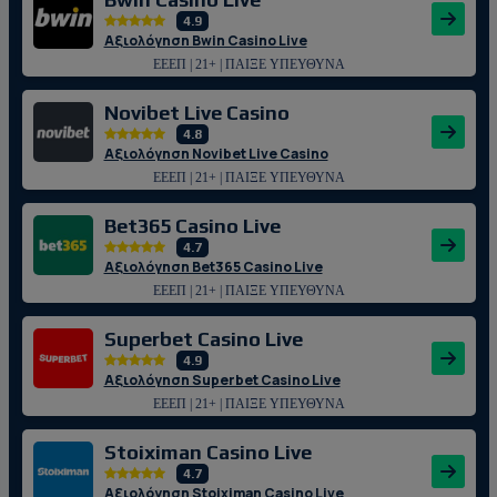
4.9
Αξιολόγηση Bwin Casino Live
ΕΕΕΠ | 21+ | ΠΑΙΞΕ ΥΠΕΥΘΥΝΑ
Novibet Live Casino
4.8
Αξιολόγηση Novibet Live Casino
ΕΕΕΠ | 21+ | ΠΑΙΞΕ ΥΠΕΥΘΥΝΑ
Bet365 Casino Live
4.7
Αξιολόγηση Bet365 Casino Live
ΕΕΕΠ | 21+ | ΠΑΙΞΕ ΥΠΕΥΘΥΝΑ
Superbet Casino Live
4.9
Αξιολόγηση Superbet Casino Live
ΕΕΕΠ | 21+ | ΠΑΙΞΕ ΥΠΕΥΘΥΝΑ
Stoiximan Casino Live
4.7
Αξιολόγηση Stoiximan Casino Live