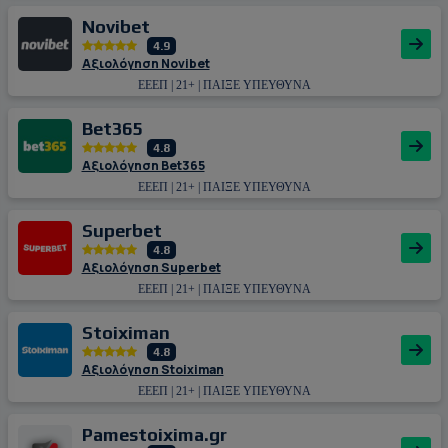
Novibet
4.9
Αξιολόγηση Novibet
ΕΕΕΠ | 21+ | ΠΑΙΞΕ ΥΠΕΥΘΥΝΑ
Bet365
4.8
Αξιολόγηση Bet365
ΕΕΕΠ | 21+ | ΠΑΙΞΕ ΥΠΕΥΘΥΝΑ
Superbet
4.8
Αξιολόγηση Superbet
ΕΕΕΠ | 21+ | ΠΑΙΞΕ ΥΠΕΥΘΥΝΑ
Stoiximan
4.8
Αξιολόγηση Stoiximan
ΕΕΕΠ | 21+ | ΠΑΙΞΕ ΥΠΕΥΘΥΝΑ
Pamestoixima.gr