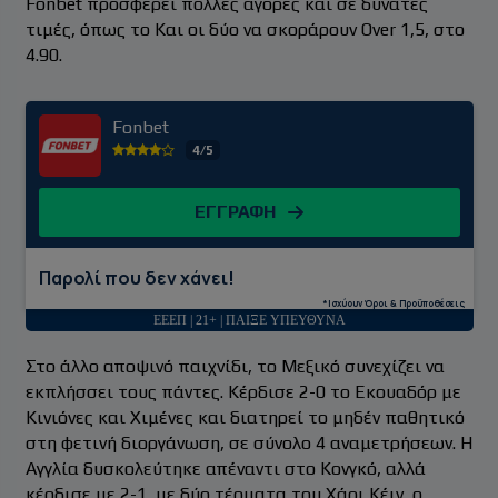
Fonbet προσφέρει πολλές αγορές και σε δυνατές
τιμές, όπως το Και οι δύο να σκοράρουν Over 1,5, στο
4.90.
Fonbet
4/5
ΕΓΓΡΑΦΗ
Παρολί που δεν χάνει!
*Ισχύουν Όροι & Προϋποθέσεις
ΕΕΕΠ | 21+ | ΠΑΙΞΕ ΥΠΕΥΘΥΝΑ
Στο άλλο αποψινό παιχνίδι, το Μεξικό συνεχίζει να
εκπλήσσει τους πάντες. Κέρδισε 2-0 το Εκουαδόρ με
Κινιόνες και Χιμένες και διατηρεί το μηδέν παθητικό
στη φετινή διοργάνωση, σε σύνολο 4 αναμετρήσεων. Η
Αγγλία δυσκολεύτηκε απέναντι στο Κονγκό, αλλά
κέρδισε με 2-1, με δύο τέρματα του Χάρι Κέιν, ο