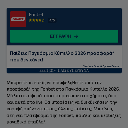
Fonbet
4/5
ΕΓΓΡΑΦΗ
Παίζεις Παγκόσμιο Κύπελλο 2026 προσφορά*
που δεν χάνει!
*Ισχύουν Όροι & Προϋποθέσεις
ΕΕΕΠ | 21+ | ΠΑΙΞΕ ΥΠΕΥΘΥΝΑ
Μπορείτε κι εσείς να επωφεληθείτε από την
προσφορά* της Fonbet στο Παγκόσμιο Κύπελλο 2026.
Μάλιστα, αφορά τόσο τα pregame στοιχήματα, όσο
και αυτά στο live. Θα μπορέσεις να διεκδικήσεις την
κορυφή απέναντι στους άλλους παίκτες; Μπαίνεις
στη νέα πλατφόρμα της Fonbet, παίζεις και κερδίζεις
μοναδικά έπαθλα*.